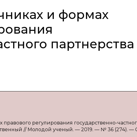
очниках и формах
рования
астного партнерства
мах правового регулирования государственно-частно
ственный // Молодой ученый. — 2019. — № 36 (274). — С