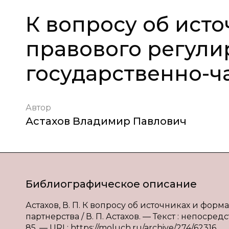
К вопросу об ист
правового регули
государственно-ч
Автор
Астахов Владимир Павлович
Библиографическое описание
Астахов, В. П. К вопросу об источниках и фор
партнерства / В. П. Астахов. — Текст : непосред
85. — URL: https://moluch.ru/archive/274/62316.