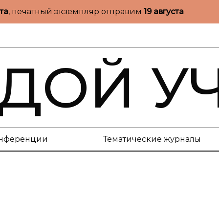
ста
, печатный экземпляр отправим
19 августа
ДОЙ У
нференции
Тематические журналы