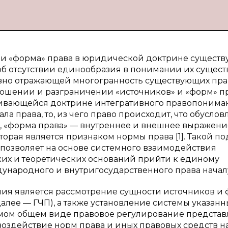
 и «форма» права в юридической доктрине существ
 об отсутствии единообразия в понимании их существ
ивно отражающей многогранность существующих пр
ношении и разграничении «источников» и «форм» пр
звивающейся доктрине интегративного правопонима
ла права, то, из чего право происходит, что обуслов
ь, «форма права» — внутреннее и внешнее выражени
торая является признаком нормы права [1]. Такой по
позволяет на основе системного взаимодействия
ких и теоретических оснований прийти к единому
народного и внутригосударственного права начал
ия является рассмотрение сущности источников и
далее — ГЧП), а также установление системы указанн
 самом общем виде правовое регулирование представ
здействие норм права и иных правовых средств н