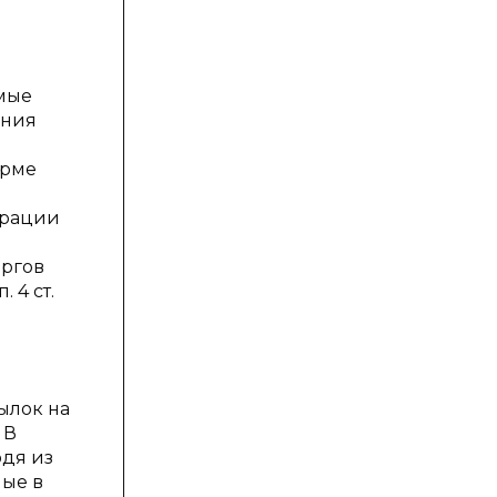
мые
ения
орме
ерации
оргов
 4 ст.
ылок на
 В
одя из
ные в