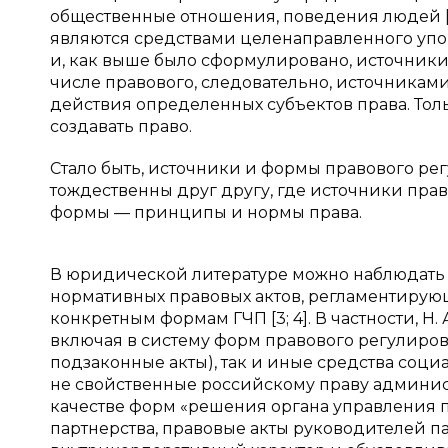
общественные отношения, поведения людей [2
являются средствами целенаправленного уп
и, как выше было сформулировано, источники
числе правового, следовательно, источника
действия определенных субъектов права. Тол
создавать право.
Стало быть, источники и формы правового р
тождественны друг другу, где источники пра
формы — принципы и нормы права.
В юридической литературе можно наблюдать
нормативных правовых актов, регламентиру
конкретным формам ГЧП [3; 4]. В частности, Н
включая в систему форм правового регулиров
подзаконные акты), так и иные средства соци
не свойственные российскому праву админис
качестве форм «решения органа управления 
партнерства, правовые акты руководителей па