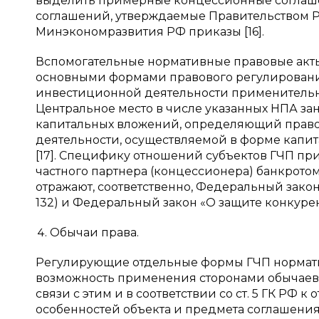
выделить примерные концессионные соглаше
соглашений, утверждаемые Правительством РФ
Минэкономразвития РФ приказы [16].
Вспомогательные нормативные правовые акт
основными формами правового регулировани
инвестиционной деятельности применительн
Центральное место в числе указанных НПА за
капитальных вложений, определяющий прав
деятельности, осуществляемой в форме капи
[17]. Специфику отношений субъектов ГЧП при
частного партнера (концессионера) банкрото
отражают, соответственно, Федеральный закон «О н
132) и Федеральный закон «О защите конкуренции
Обычаи права.
Регулирующие отдельные формы ГЧП норматив
возможность применения сторонами обычаев п
связи с этим и в соответствии со ст. 5 ГК РФ
особенностей объекта и предмета соглашени