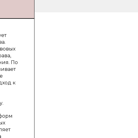
ует
а.
авовых
ава,
ния. По
ливает
е
дход к
у.
 форм
ых
ляет
а