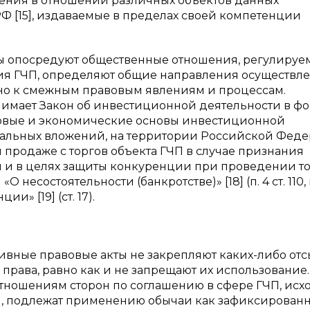
ния в отношении различных объектов данных
 [15], издаваемые в пределах своей компетенции
ы опосредуют общественные отношения, регулируе
я ГЧП, определяют общие направления осуществл
о к смежным правовым явлениям и процессам.
нимает Закон об инвестиционной деятельности в ф
овые и экономические основы инвестиционной
тальных вложений, на территории Российской Фед
 продаже с торгов объекта ГЧП в случае признания
м и в целях защиты конкуренции при проведении т
есостоятельности (банкротстве)» [18] (п. 4 ст. 110, п.
» [19] (ст. 17).
ные правовые акты не закрепляют каких-либо отс
рава, равно как и не запрещают их использование.
 к отношениям сторон по соглашению в сфере ГЧП, исх
я, подлежат применению обычаи как зафиксирован