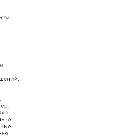
сти:
,
го
ошений,
,
ер,
х о
льно-
ьные
жно