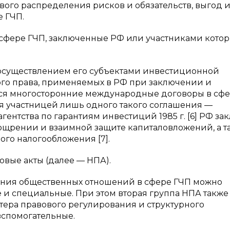
ого распределения рисков и обязательств, выгод 
 ГЧП.
сфере ГЧП, заключенные РФ или участниками кото
 осуществлением его субъектами инвестиционной
ого права, применяемых в РФ при заключении и
тся многосторонние международные договоры в сф
я участницей лишь одного такого соглашения —
ентства по гарантиям инвестиций 1985 г. [6] РФ за
оощрении и взаимной защите капиталовложений, а т
го налогообложения [7].
вые акты (далее — НПА).
ания общественных отношений в сфере ГЧП можно
 и специальные. При этом вторая группа НПА также
тера правового регулирования и структурного
вспомогательные.