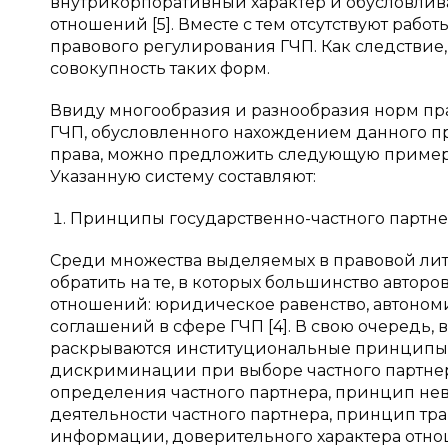
внутрикорпоративный характер и обусловли
отношений [5]. Вместе с тем отсутствуют раб
правового регулирования ГЧП. Как следствие
совокупность таких форм.
Ввиду многообразия и разнообразия норм пр
ГЧП, обусловленного нахождением данного пр
права, можно предложить следующую пример
Указанную систему составляют:
Принципы государственно-частного партне
Среди множества выделяемых в правовой лит
обратить на те, в которых большинство авторо
отношений: юридическое равенство, автоном
соглашений в сфере ГЧП [4]. В свою очередь,
раскрываются институциональные принципы Г
дискриминации при выборе частного партне
определения частного партнера, принцип нев
деятельности частного партнера, принцип тра
информации, доверительного характера отн