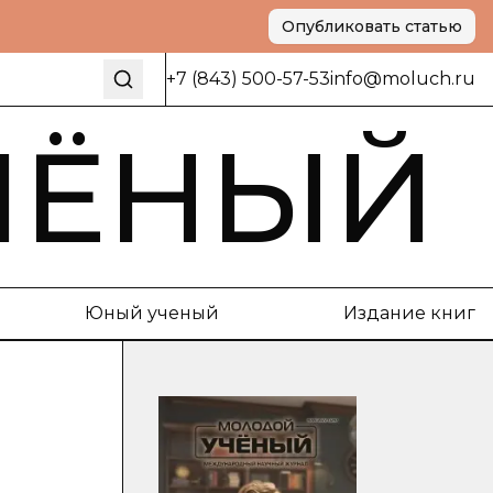
Опубликовать статью
+7 (843) 500-57-53
info@moluch.ru
ЧЁНЫЙ
Юный ученый
Издание книг