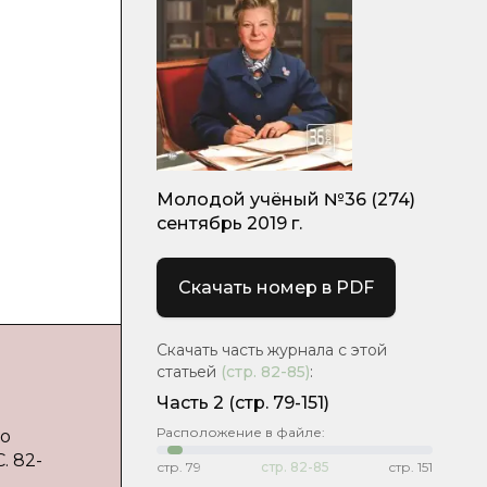
Молодой учёный №36 (274)
сентябрь 2019 г.
Скачать номер в PDF
Скачать часть журнала с этой
статьей
(стр.
82-85
)
:
Часть 2
(стр. 79-151)
Расположение в файле:
го
. 82-
стр.
79
стр.
82-85
стр.
151