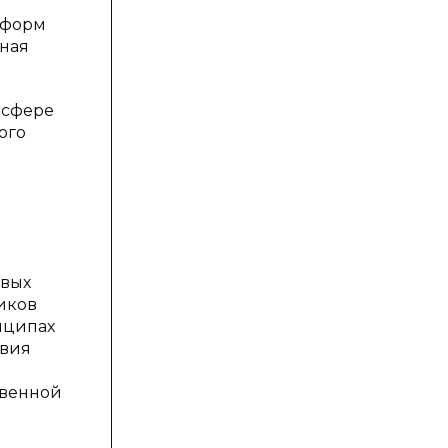
у форм
нная
 сфере
ого
овых
иков
нципах
твия
твенной