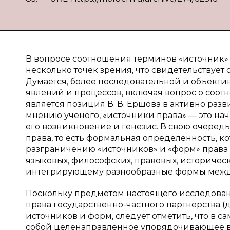
В вопросе соотношения терминов «источник»
несколько точек зрения, что свидетельствует
Думается, более последовательной и объект
явлений и процессов, включая вопрос о соот
является позиция В. В. Ершова в активно ра
мнению ученого, «источники права» — это нача
его возникновение и генезис. В свою очеред
права, то есть формальная определенность, ко
разграничению «источников» и «форм» права 
языковых, философских, правовых, историчес
интегрирующему разнообразные формы между
Поскольку предметом настоящего исследован
права государственно-частного партнерства (
источников и форм, следует отметить, что в
собой целенаправленное упорядочивающее во