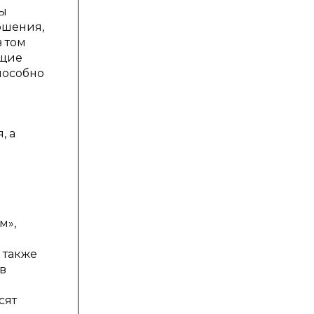
ры
ошения,
 том
ющие
пособно
, а
м»,
 также
в
сят