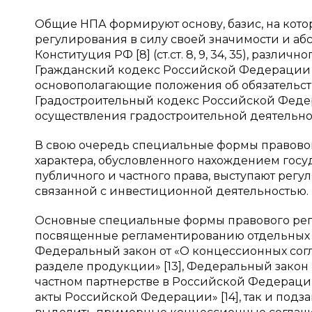
Общие НПА формируют основу, базис, на кот
регулирования в силу своей значимости и абстр
Конституция РФ [8] (ст.ст. 8, 9, 34, 35), разл
Гражданский кодекс Российской Федерации [9
основополагающие положения об обязательства
Градостроительный кодекс Российской Федер
осуществления градостроительной деятельнос
В свою очередь специальные формы правовог
характера, обусловленного нахождением госу
публичного и частного права, выступают ре
связанной с инвестиционной деятельностью.
Основные специальные формы правового регу
посвященные регламентированию отдельных ф
Федеральный закон от «О концессионных согл
разделе продукции» [13], Федеральный закон
частном партнерстве в Российской Федераци
акты Российской Федерации» [14], так и под