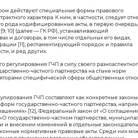
ором действуют специальные формы правового
актного характера. К ним, в частности, следует отне
ичного рода кодифицированные акты, в первую очередь
; 10] (далее — ГК РФ), устанавливающий
х и договорах, в том числе отдельных его видах,
ации [11], регламентирующий порядок и правила
ти, и ряд других.
о регулирования ГЧП в силу своего разноаспектно
дарственно-частного партнерства на стыке норм
гуляторами специфической сферы общественных отн
лирования ГЧП составляют как конкретные законы
орм государственно-частного партнерства, наприм
ашениях» [12], Федеральный закон от «О соглашения
 «О государственно-частном партнерстве, муниципа
и и внесении изменений в отдельные законодател
законные нормативные правовые акты. Среди них мо