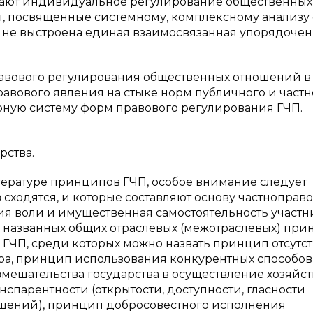
вают индивидуальное регулирование общественных
оты, посвященные системному, комплексному анализ
, не выстроена единая взаимосвязанная упорядоче
авового регулирования общественных отношений в
авового явления на стыке норм публичного и частн
ную систему форм правового регулирования ГЧП.
рства.
ературе принципов ГЧП, особое внимание следует
в сходятся, и которые составляют основу частноправ
ия воли и имущественная самостоятельность участн
 в названных общих отраслевых (межотраслевых) при
ЧП, среди которых можно назвать принцип отсутс
ра, принцип использования конкурентных способов
мешательства государства в осуществление хозяйс
нспарентности (открытости, доступности, гласности
ошений), принцип добросовестного исполнения