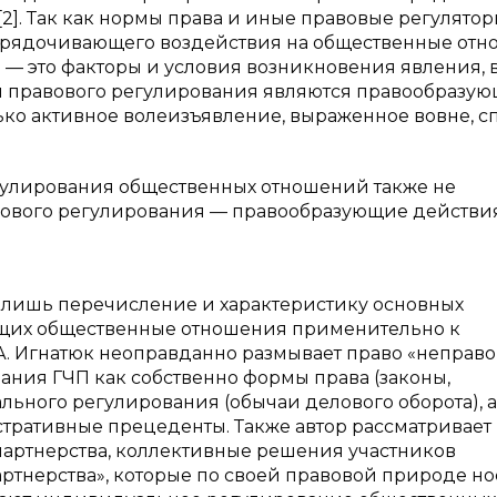
]. Так как нормы права и иные правовые регулято
орядочивающего воздействия на общественные отн
 — это факторы и условия возникновения явления, в
ми правового регулирования являются правообразу
ько активное волеизъявление, выраженное вовне, с
егулирования общественных отношений также не
вового регулирования — правообразующие действия
 лишь перечисление и характеристику основных
ющих общественные отношения применительно к
. А. Игнатюк неоправданно размывает право «неправо
ания ГЧП как собственно формы права (законы,
ального регулирования (обычаи делового оборота), а
тративные прецеденты. Также автор рассматривает 
партнерства, коллективные решения участников
ртнерства», которые по своей правовой природе но