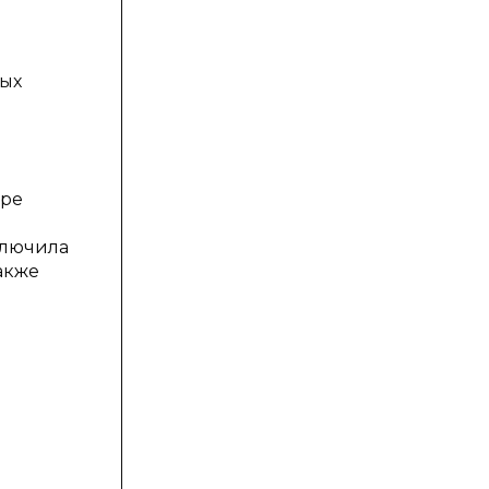
и
рых
ере
ключила
акже