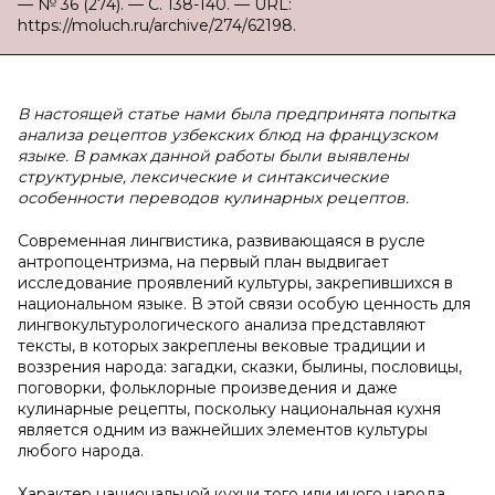
— № 36 (274). — С. 138-140. — URL:
https://moluch.ru/archive/274/62198.
В настоящей статье нами была предпринята попытка
анализа рецептов узбекских блюд на французском
языке. В рамках данной работы были выявлены
структурные, лексические и синтаксические
особенности переводов кулинарных рецептов.
Современная лингвистика, развивающаяся в русле
антропоцентризма, на первый план выдвигает
исследование проявлений культуры, закрепившихся в
национальном языке. В этой связи особую ценность для
лингвокультурологического анализа представляют
тексты, в которых закреплены вековые традиции и
воззрения народа: загадки, сказки, былины, пословицы,
поговорки, фольклорные произведения и даже
кулинарные рецепты, поскольку национальная кухня
является одним из важнейших элементов культуры
любого народа.
Характер национальной кухни того или иного народа