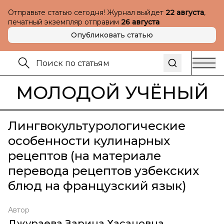
Отправьте статью сегодня! Журнал выйдет
22 августа
,
печатный экземпляр отправим
26 августа
Опубликовать статью
МОЛОДОЙ УЧЁНЫЙ
Лингвокультурологические
особенности кулинарных
рецептов (на материале
перевода рецептов узбекских
блюд на французский язык)
Автор
Джураева Зарина Хасановна