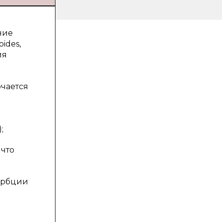
ние
ides,
ия
чается
;
 что
орбции