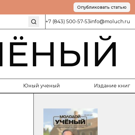
Опубликовать статью
+7 (843) 500-57-53
info@moluch.ru
ЧЁНЫЙ
Юный ученый
Издание книг