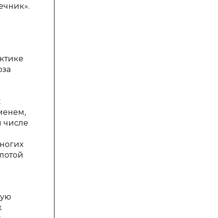
ечник».
ктике
оза
х
менем,
 числе
многих
олотой
вую
х