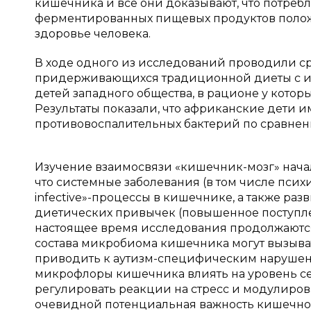
кишечника и все они доказывают, что потребл
ферментированных пищевых продуктов положи
здоровье человека.
В ходе одного из исследований проводили 
придерживающихся традиционной диеты с и
детей западного общества, в рационе у кото
Результаты показали, что африканские дети 
противовоспалительных бактерий по сравнени
Изучение взаимосвязи «кишечник-мозг» начали
что системные заболевания (в том числе психи
infective»-процессы в кишечнике, а также ра
диетических привычек (повышенное поступле
настоящее время исследования продолжаются
состава микробиома кишечника могут вызыва
приводить к аутизм-специфическим нарушени
микрофлоры кишечника влиять на уровень се
регулировать реакции на стресс и модулиро
очевидной потенциальная важность кишечно