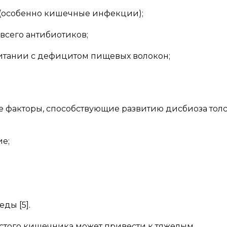
(особенно кишечные инфекции);
всего антибиотиков;
итании с дефицитом пищевых волокон;
е факторы, способствующие развитию дисбиоза тол
ие;
ды [5].
стого кишечника может привести к тяжелым