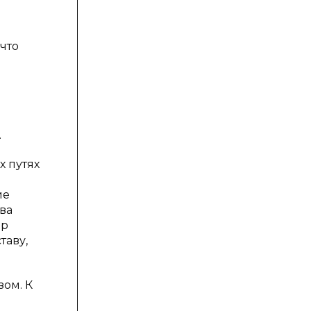
что
.
 путях
ие
ва
ер
таву,
ом. К