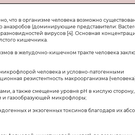
но, что в организме человека возможно существова
 анаэробов (доминирующие представители: Bactero
00 разновидностей вирусов [4]. Основная концентрац
лстого кишечника.
змов в желудочно-кишечном тракте человека заклю
 микрофлорой человека и условно-патогенными
ионная резистентность макроорганизма (человека)
ами, а также смещение уровня рН в кислую сторону,
й и газообразующей микрофлоры;
ндогенных и экзогенных токсинов благодаря их абс