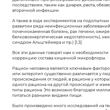
последствиям, таким как диарея, рвота, обе
вторичной инфекции.
А также в ходе экспериментов на подопытных
развитии ряда неинфекционных заболеваний:
почечнокаменная болезнь, рак печени, ожир
белковоэнергетическая недостаточность), не
синдром Альцгеймера и пр.) [1,3].
Все эти данные говорят нам о необходимост
коррекцию состава кишечной микрофлоры.
Рацион человека является ключевым фактор
или энтеротип существенно различается у 
происхождения от людей, в рационе у которы
одного рациона на другой происходит и измен
типы рациона. Это возможно благодаря милл
питаться разными видами пищи.
Было произведено много исследований на т