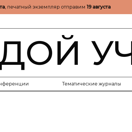
ста
, печатный экземпляр отправим
19 августа
ДОЙ У
нференции
Тематические журналы