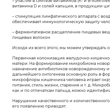
– участие в синтезе витаминов (К- и В-компле
витамина D и солей кальция, в продукции ци
– стимуляция лимфатического аппарата с воз
обеспечивает иммунологическую защиту чело
– ферментативное расщепление пищевых вещес
пищевых волокон.
Исходя из всего этого, мы можем утверждать
Первичная колонизация желудочно-кишечного
матери. На формирование микробиома новоро
назначение антибиотиков новорожденному и м
дальнейшего онтогенеза основную роль в фо
микрофлоры кишечника человека играет окру
питания, стиль жизни, старение и т. д. Микро
как и по отпечаткам пальца, можно идентифиц
Нарушение качественного и количественного
его появлению приводят: