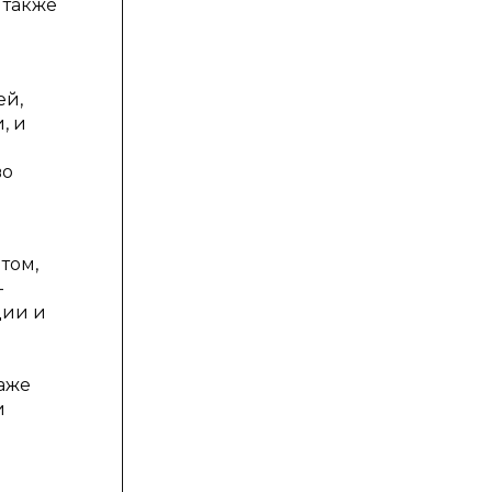
 также
а
ей,
, и
во
том,
-
ции и
аже
и