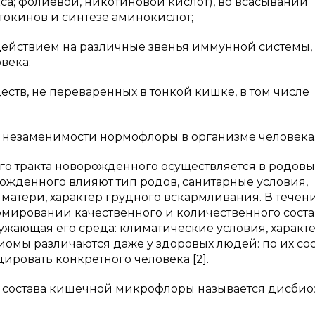
кса; фолиевой, никотиновой кислот), во всасывании
токинов и синтезе аминокислот;
действием на различные звенья иммунной системы, 
века;
тв, не переваренных в тонкой кишке, в том числе
 о незаменимости нормофлоры в организме человека
 тракта новорожденного осуществляется в родовых
жденного влияют тип родов, санитарные условия,
атери, характер грудного вскармливания. В течен
рмировании качественного и количественного соста
жающая его среда: климатические условия, характ
биомы различаются даже у здоровых людей: по их сос
ировать конкретного человека [2].
 состава кишечной микрофлоры называется дисбиоз