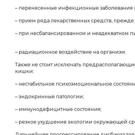
– перенесенные инфекционные заболевания 
– прием ряда лекарственных средств, прежде 
– при несбалансированном и неадекватном п
– радиационное воздействие на организм.
Также не стоит исключать предрасполагающи
кишки:
– нестабильное психоэмоциональное состоян
– эндокринные патологии;
– иммунодефицитные состояния;
– резкое ухудшение экологии окружающей сре
Дальнейшее прогрессирование дисбиоза тол