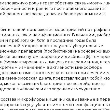
 Немаловажную роль играет обратная связь «мозг-киш
 беременности и раннего постнатального развития
й раннего возраста, делая их более уязвимыми к
т быть точкой приложения мероприятий по профила
кционных, так и неинфекционных. В лечении дисби
и и пребиотики. Хотя в последние годы была
 кишечной микрофлоры: получены убедительные
иционных препаратов (пробиотиков) на основе живы
езопасным путем коррекции дисбиоза [6]. Тем вре
в (ферментированных пищевых ингредиентов, в том
онкретным изменениям в активности микрофлоры
редствами возможного вмешательства при лечении 
редиземноморская диета, представляющая собой «з
, может оказывать благоприятное воздействие на
доровье человека и его хорошее самочувствие.
 состава микрофлоры кишечника, вызванные в пер
воцировать и усугублять симптомы неинфекционны