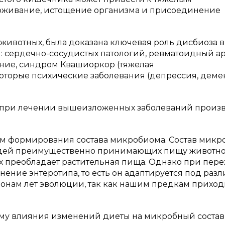
звоживание, истощение организма и присоединение
 животных, была доказана ключевая роль дисбиоза в
 сердечно-сосудистых патологий, ревматоидный ар
ение, синдром Квашиоркор (тяжелая
которые психические заболевания (депрессия, дем
и при лечении вышеизложенных заболеваний произ
ом формирования состава микробиома. Состав микр
людей преимущественно принимающих пищу животн
х преобладает растительная пища. Однако при пере
ение энтеротипа, то есть он адаптируется под раз
ионам лет эволюции, так как нашим предкам прихо
ему влияния изменений диеты на микробный состав