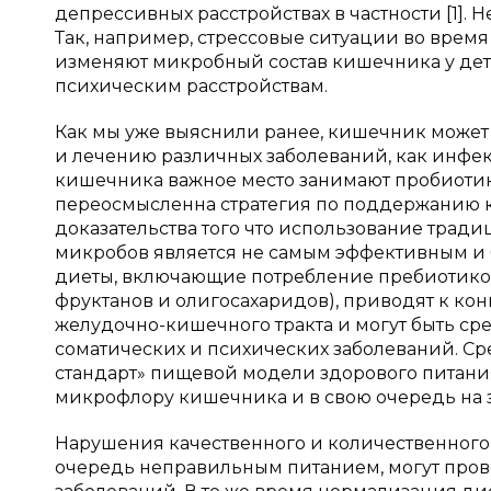
депрессивных расстройствах в частности [1].
Так, например, стрессовые ситуации во время
изменяют микробный состав кишечника у дете
психическим расстройствам.
Как мы уже выяснили ранее, кишечник може
и лечению различных заболеваний, как инфе
кишечника важное место занимают пробиотик
переосмысленна стратегия по поддержанию
доказательства того что использование трад
микробов является не самым эффективным и б
диеты, включающие потребление пребиотико
фруктанов и олигосахаридов), приводят к к
желудочно-кишечного тракта и могут быть с
соматических и психических заболеваний. С
стандарт» пищевой модели здорового питания
микрофлору кишечника и в свою очередь на з
Нарушения качественного и количественного
очередь неправильным питанием, могут про