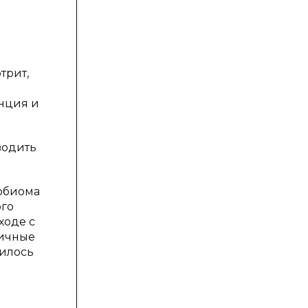
трит,
енция и
водить
обиома
ого
ходе с
личные
дилось