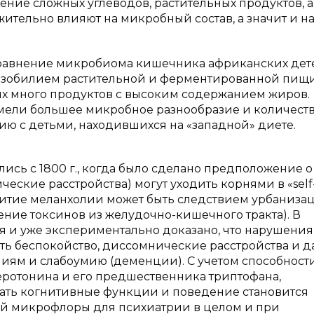
ение сложных углеводов, растительных продуктов, а
тельно влияют на микробный состав, а значит и н
сравнение микробиома кишечника африканских дет
зобилием растительной и ферментированной пищи
рых много продуктов с высоким содержанием жиров.
имели большее микробное разнообразие и количест
ю с детьми, находившихся на «западной» диете.
сь с 1800 г., когда было сделано предположение о 
ческие расстройства) могут уходить корнями в «self
звитие меланхолии может быть следствием урбаниза
ние токсинов из желудочно-кишечного тракта). В
 и уже экспериментально доказано, что нарушения
ть беспокойство, диссомнические расстройства и д
ям и слабоумию (деменции). С учетом способност
ротонина и его предшественника триптофана,
вать когнитивные функции и поведение становится
й микрофлоры для психиатрии в целом и при