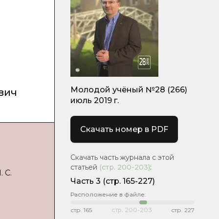
Молодой учёный №28 (266)
вич
июль 2019 г.
Скачать номер в PDF
Скачать часть журнала с этой
статьей
(стр.
200-203
)
:
 С.
Часть 3
(стр. 165-227)
Расположение в файле:
стр.
165
стр.
200-203
стр.
227