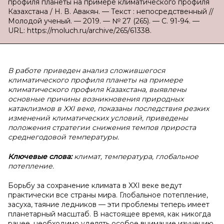
профиля планеты на примере климатического профиля
Казахстана / Н. В. Авакян. — Текст : непосредственный //
Молодой ученый. — 2019. — № 27 (265). — С. 91-94. —
URL: https://moluch.ru/archive/265/61338.
В работе приведен анализ сложившегося
климатического профиля планеты на примере
климатического профиля Казахстана, выявлены
основные причины возникновения природных
катаклизмов в XXI веке, показаны последствия резких
изменений климатических условий, приведены
положения стратегии снижения темпов прироста
среднегодовой температуры.
Ключевые слова:
климат, температура, глобальное
потепление.
Борьбу за сохранение климата в XXI веке ведут
практически все страны мира. Глобальное потепление,
засуха, таяние ледников — эти проблемы теперь имеет
планетарный масштаб. В настоящее время, как никогда
ранее, необходимо уделять особое внимание изучению