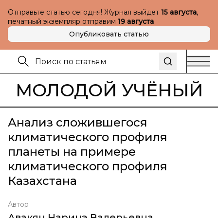
Отправьте статью сегодня! Журнал выйдет
15 августа
,
печатный экземпляр отправим
19 августа
Опубликовать статью
МОЛОДОЙ УЧЁНЫЙ
Анализ сложившегося
климатического профиля
планеты на примере
климатического профиля
Казахстана
Автор
Авакян Наринэ Валерьевна