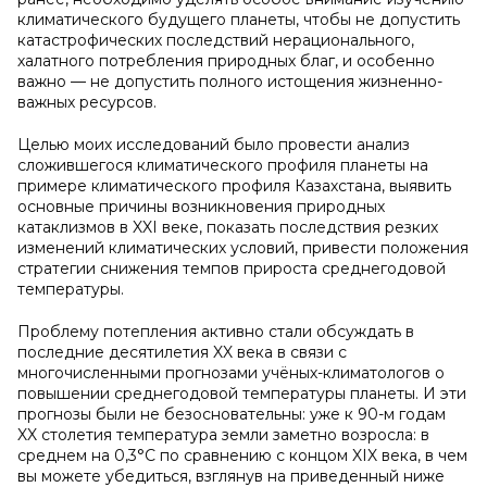
климатического будущего планеты, чтобы не допустить
катастрофических последствий нерационального,
халатного потребления природных благ, и особенно
важно — не допустить полного истощения жизненно-
важных ресурсов.
Целью моих исследований было провести анализ
сложившегося климатического профиля планеты на
примере климатического профиля Казахстана, выявить
основные причины возникновения природных
катаклизмов в XXI веке, показать последствия резких
изменений климатических условий, привести положения
стратегии снижения темпов прироста среднегодовой
температуры.
Проблему потепления активно стали обсуждать в
последние десятилетия XX века в связи с
многочисленными прогнозами учёных-климатологов о
повышении среднегодовой температуры планеты. И эти
прогнозы были не безосновательны: уже к 90-м годам
XX столетия температура земли заметно возросла: в
среднем на 0,3°С по сравнению с концом XIX века, в чем
вы можете убедиться, взглянув на приведенный ниже