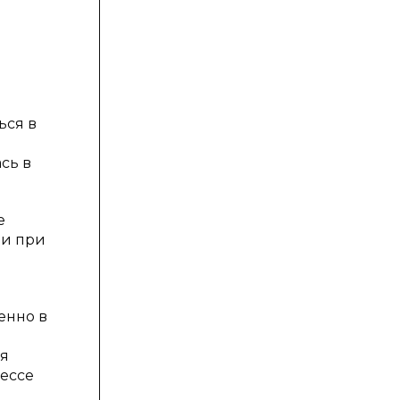
ься в
сь в
е
 и при
енно в
ся
цессе