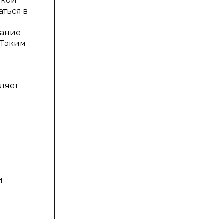
ской
аться в
дание
 Таким
ляет
и