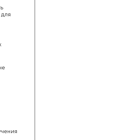
ть
 для
х
не
учения