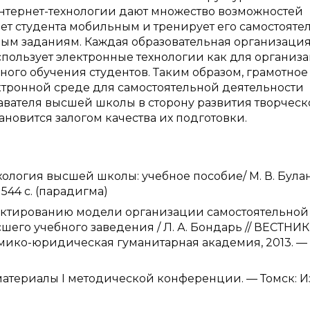
интернет-технологии дают множество возможностей
ет студента мобильным и тренирует его самостояте
мым заданиям. Каждая образовательная организация
пользует электронные технологии как для организ
ьного обучения студентов. Таким образом, грамотное
ктронной среде для самостоятельной деятельности
авателя высшей школы в сторону развития творчес
ановится залогом качества их подготовки.
хология высшей школы: учебное пособие/ М. В. Була
544 с. (парадигма)
оектированию модели организации самостоятельной
шего учебного заведения / Л. А. Бондарь // ВЕСТНИК
номико-юридическая гуманитарная академия, 2013. 
атериалы I методической конференции. — Томск: И