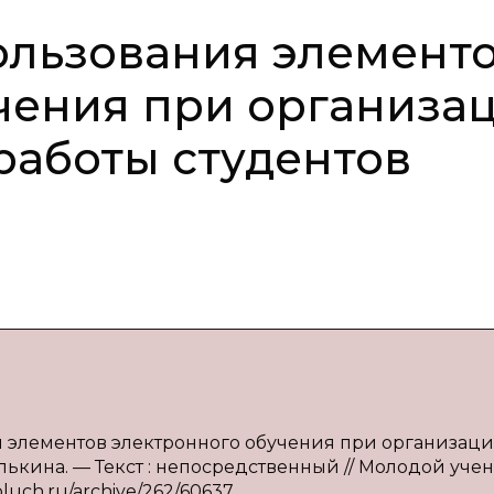
ользования элемент
чения при организа
работы студентов
ия элементов электронного обучения при организац
илькина. — Текст : непосредственный // Молодой уче
oluch.ru/archive/262/60637.