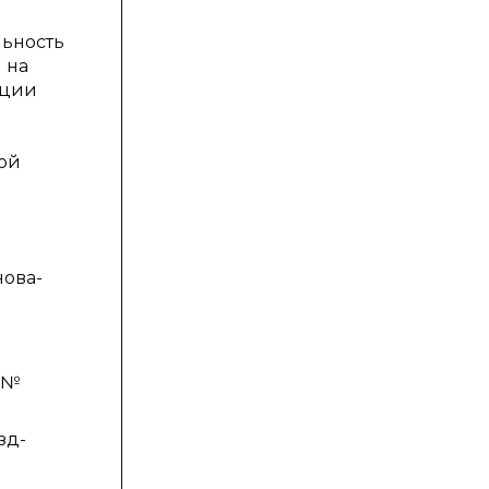
льность
 на
ации
кой
нова-
— №
зд-