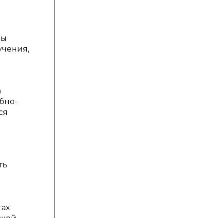
ны
учения,
а
бно-
ся
ть
тах