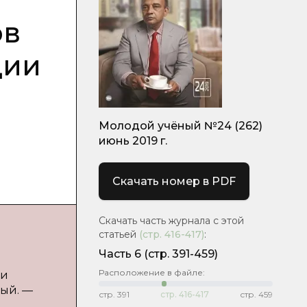
ов
ции
Молодой учёный №24 (262)
июнь 2019 г.
Скачать номер в PDF
Скачать часть журнала с этой
статьей
(стр.
416-417
)
:
Часть 6
(стр. 391-459)
Расположение в файле:
ии
ный. —
стр.
391
стр.
416-417
стр.
459