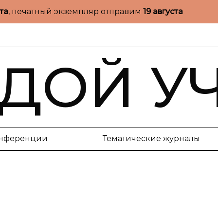
ста
, печатный экземпляр отправим
19 августа
ДОЙ У
нференции
Тематические журналы