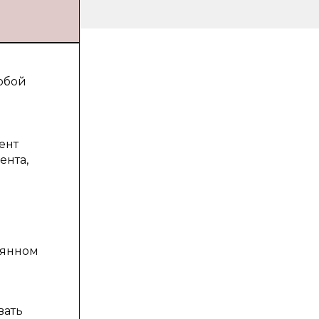
юбой
ент
ента,
оянном
вать