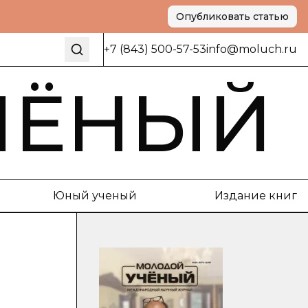
Опубликовать статью
+7 (843) 500-57-53
info@moluch.ru
ЧЁНЫЙ
Юный ученый
Издание книг