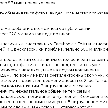
коло 87 миллионов человек.
гу обмениваться фото и видео. Количество пользов
ные микроблоги с возможностью публикации
меет 220 миллионов подписчиков.
алогичным иностранным Facebook и Twitter, относят
елей и Одноклассники приблизительно 300 миллион
аспространении социальных сетей есть ряд положит
ся то, что фактически можно поддерживать уже
изически находясь даже на другом континенте.
юдьми по всему миру за счет электронных коммуни
исходит в реальном времени здесь и сейчас. Также
ой коммуникации. В виртуальном мире это
ничить нежелательное общение, тем самым
адает эффект ожидания отчуждения. К сожалению,
ножество неоспоримых минусов. В виртуальном ми
ции со своими ценностями и, стараясь этому