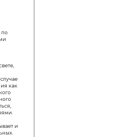
 по
ими
свете,
 случае
ния как
кого
ного
ься,
лями.
ывает и
ьных.