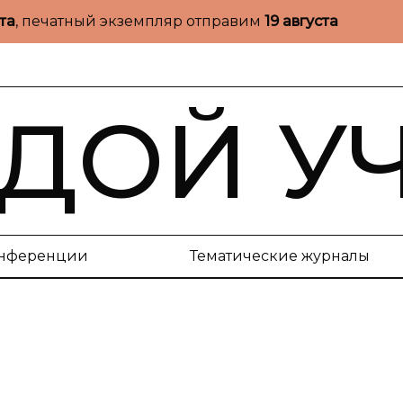
ста
, печатный экземпляр отправим
19 августа
ДОЙ У
нференции
Тематические журналы