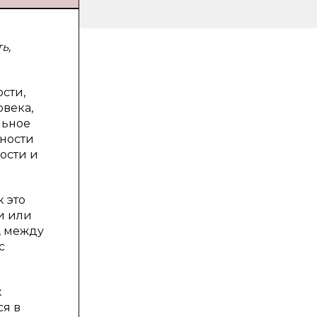
ь,
сти,
овека,
льное
жности
ости и
 это
и или
, между
с
х
я в