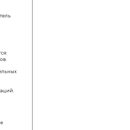
атель
ся:
ов.
ельных
каций.
ре