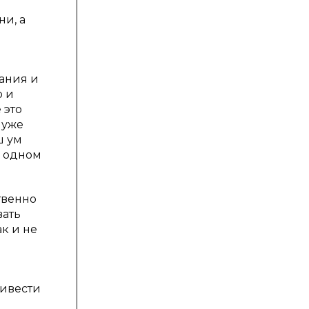
ни, а
ания и
о и
 это
 уже
ш ум
а одном
твенно
вать
к и не
ривести