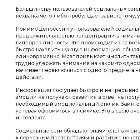
Большинству пользователей социальных сетей 
нехватка чего-либо пробуждает зависть тому, у 
Помимо депрессии у пользователей социальны
продолжительностью концентрации внимания
гиперреактивности. Это происходит из-за во
быстро находить нужную информацию, общаясь
единовременно. Мозг привыкает мыслить таким
трудно удержать внимание на каком-то одно
начинает переключаться с одного предмета н
действии.
Информация поступает быстро и непрерывно мо
эмоции не получают развития в ответ на пост
необходимый эмоциональный отклик. Заинтере
успевая оформиться в психике. Это в свою о
интеллекта.
Социальные сети обладают значительным рис
к серьезным последствиям и развитию некото