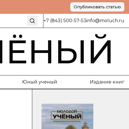
Опубликовать статью
+7 (843) 500-57-53
info@moluch.ru
ЧЁНЫЙ
Юный ученый
Издание книг