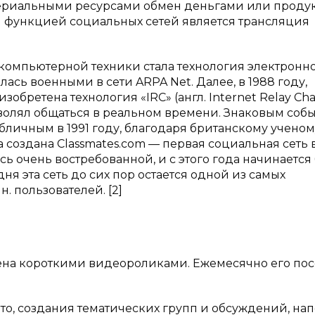
териальными ресурсами обмен деньгами или продук
 функцией социальных сетей является трансляция
компьютерной техники стала технология электронн
лась военными в сети ARPA Net. Далее, в 1988 году,
ретена технология «IRC» (англ. Internet Relay Cha
волял общаться в реальном времени. Знаковым соб
убличным в 1991 году, благодаря британскому учено
 создана Classmates.com — первая социальная сеть 
 очень востребованной, и с этого года начинается
ня эта сеть до сих пор остается одной из самых
. пользователей. [2]
мена короткими видеороликами. Ежемесячно его по
фото, создания тематических групп и обсуждений, на