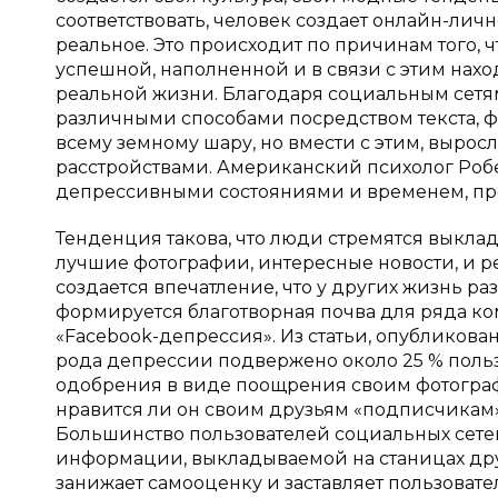
соответствовать, человек создает онлайн-лич
реальное. Это происходит по причинам того, 
успешной, наполненной и в связи с этим нахо
реальной жизни. Благодаря социальным сетя
различными способами посредством текста, ф
всему земному шару, но вмести с этим, выро
расстройствами. Американский психолог Роб
депрессивными состояниями и временем, про
Тенденция такова, что люди стремятся выклад
лучшие фотографии, интересные новости, и рез
создается впечатление, что у других жизнь ра
формируется благотворная почва для ряда ко
«Facebook-депрессия». Из статьи, опубликова
рода депрессии подвержено около 25 % польз
одобрения в виде поощрения своим фотограф
нравится ли он своим друзьям «подписчикам»
Большинство пользователей социальных сете
информации, выкладываемой на станицах дру
занижает самооценку и заставляет пользовате