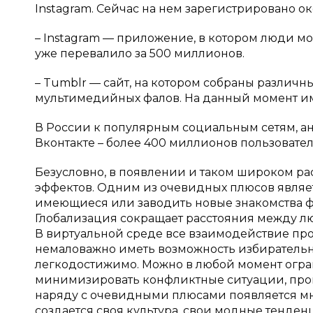
Instagram. Сейчас на нем зарегистрировано о
– Instagram — приложение, в котором люди мо
уже перевалило за 500 миллионов.
– Tumblr — сайт, на котором собраны различ
мультимедийных фалов. На данный момент и
В России к популярным социальным сетям, ан
Вконтакте – более 400 миллионов пользоват
Безусловно, в появлении и таком широком р
эффектов. Одним из очевидных плюсов являет
имеющиеся или заводить новые знакомства ф
Глобализация сокращает расстояния между л
В виртуальной среде все взаимодействие про
немаловажно иметь возможность избирательн
легкодостижимо. Можно в любой момент огра
минимизировать конфликтные ситуации, проп
наряду с очевидными плюсами появляется м
создается своя культура, свои модные тенден