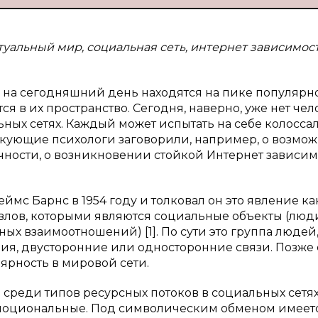
туальный мир, социальная сеть, интернет зависимост
 на сегодняшний день находятся на пике популярно
 в их пространство. Сегодня, наверно, уже нет чел
ьных сетях. Каждый может испытать на себе колосса
икующие психологи заговорили, например, о возмо
ности, о возникновении стойкой Интернет зависим
мс Барнс в 1954 году и толковал он это явление как
узлов, которыми являются социальные объекты (люд
ых взаимоотношений) [1]. По сути это группа людей
я, двусторонние или односторонние связи. Позже 
ярность в мировой сети.
р среди типов ресурсных потоков в социальных сетя
моциональные. Под символическим обменом имеетс