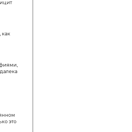
фицит
 как
афиями,
 далека
оянном
ько это