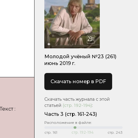
Молодой учёный №23 (261)
июнь 2019 г.
Скачать номер в PDF
Скачать часть журнала с этой
статьей
(стр.
192-194
)
:
екст :
Часть 3
(стр. 161-243)
Расположение в файле:
стр.
161
стр.
192-194
стр.
243