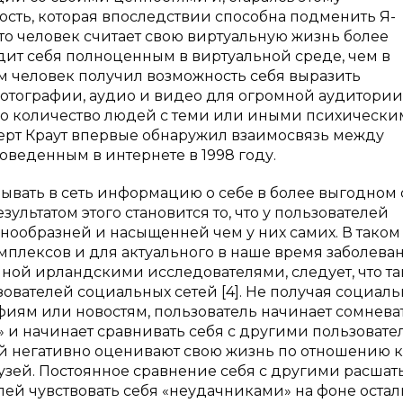
ность, которая впоследствии способна подменить Я-
что человек считает свою виртуальную жизнь более
дит себя полноценным в виртуальной среде, чем в
м человек получил возможность себя выразить
отографии, аудио и видео для огромной аудитории
сло количество людей с теми или иными психическ
ерт Краут впервые обнаружил взаимосвязь между
веденным в интернете в 1998 году.
ывать в сеть информацию о себе в более выгодном 
ультатом этого становится то, что у пользователей
знообразней и насыщенней чем у них самих. В таком
мплексов и для актуального в наше время заболева
нной ирландскими исследователями, следует, что та
ователей социальных сетей [4]. Не получая социаль
иям или новостям, пользователь начинает сомневат
 и начинает сравнивать себя с другими пользовате
й негативно оценивают свою жизнь по отношению к
зей. Постоянное сравнение себя с другими расшат
лей чувствовать себя «неудачниками» на фоне остал