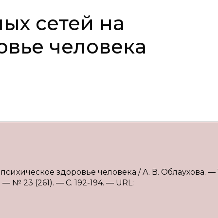
ых сетей на
овье человека
психическое здоровье человека / А. В. Облаухова. — Т
№ 23 (261). — С. 192-194. — URL: