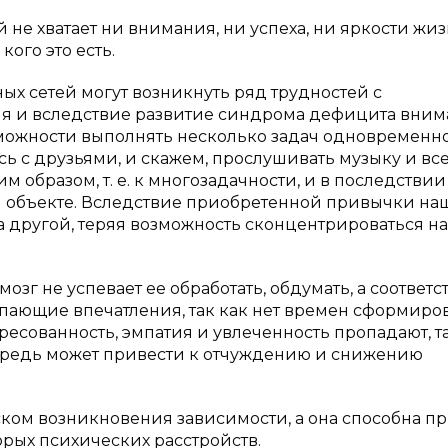
не хватает ни внимания, ни успеха, ни яркости жиз
кого это есть.
х сетей могут возникнуть ряд трудностей с
 и вследствие развитие синдрома дефицита вним
зможности выполнять несколько задач одновременн
 с друзьями, и скажем, прослушивать музыку и все
 образом, т. е. к многозадачности, и в последствии
м объекте. Вследствие приобретенной привычки на
а другой, теряя возможность сконцентрироваться н
зг не успевает ее обработать, обдумать, а соответс
упающие впечатления, так как нет времен сформиро
сованность, эмпатия и увлеченность пропадают, та
чередь может привести к отчуждению и снижению
ком возникновения зависимости, а она способна п
рых психических расстройств.