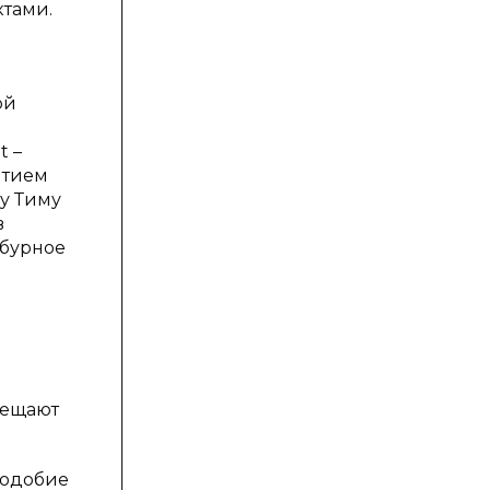
тами.
ой
t –
ытием
му Тиму
в
 бурное
сещают
подобие