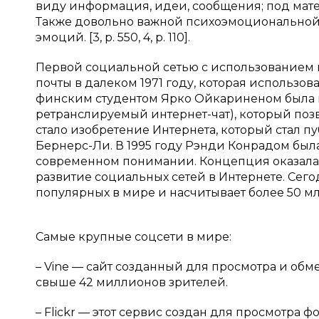
виду информация, идеи, сообщения; под ма
Также довольно важной психоэмоциональной
эмоций. [3, р. 550, 4, р. 110].
Первой социальной сетью с использованием 
почты в далеком 1971 году, которая использова
финским студентом Ярко Ойкариненом была изоб
ретранслируемый интернет-чат), который поз
стало изобретение Интернета, который стал п
Бернерс-Ли. В 1995 году Рэнди Конрадом была
современном понимании. Концепция оказалась
развитие социальных сетей в Интернете. Сегод
популярных в мире и насчитывает более 50 млн
Самые крупные соцсети в мире:
– Vine — сайт созданный для просмотра и об
свыше 42 миллионов зрителей.
– Flickr — этот сервис создан для просмотра 