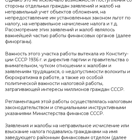
Однако это не исключало возможности поступления со
стороны отдельных граждан заявлений и жалоб на
неправильный учет объектов обложения, на
непредоставление им установленных законом льгот по
налогу, на неправильное начисление налога и т.д.
Рассмотрение этих заявлений и жалоб являлось
важнейшей частью работы финансовых органов (далее
финорганы).
Важность этого участка работы вытекала из Конститу­
ции СССР 1936 г. и директив партии и правительства о
внимательном, чутком отно­шении к жалобам и
заявлениям трудящихся, о недопустимости волокиты и
бюрократизма в работе, а также из особой
политической важности налоговой работы,
затрагивающей интересы миллионов граждан СССР.
Регламентация этой работы осуществлялась налоговым
законода­тельством и специальными инструктивными
указаниями Министерства финансов СССР.
Заявления и жалобы на неправильное исчисление или
взыскание на­лога подавались гражданами на имя
заведующего районным финансовым отделом (далее