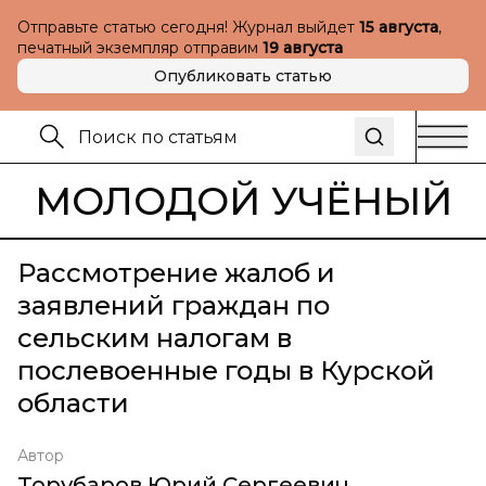
Отправьте статью сегодня! Журнал выйдет
15 августа
,
печатный экземпляр отправим
19 августа
Опубликовать статью
МОЛОДОЙ УЧЁНЫЙ
Рассмотрение жалоб и
заявлений граждан по
сельским налогам в
послевоенные годы в Курской
области
Автор
Торубаров Юрий Сергеевич