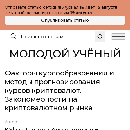
Отправьте статью сегодня! Журнал выйдет
15 августа
,
печатный экземпляр отправим
19 августа
Опубликовать статью
МОЛОДОЙ УЧЁНЫЙ
Факторы курсообразования и
методы прогнозирования
курсов криптовалют.
Закономерности на
криптовалютном рынке
Автор
Юффа Даниил Александрович