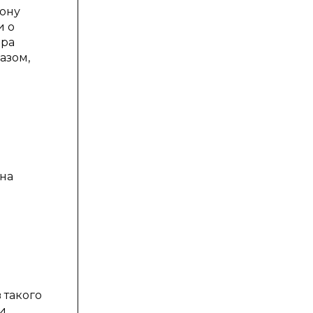
рону
и о
ора
азом,
на
 такого
и