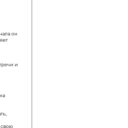
чала он
яет
тречи и
.
на
ть,
в свою