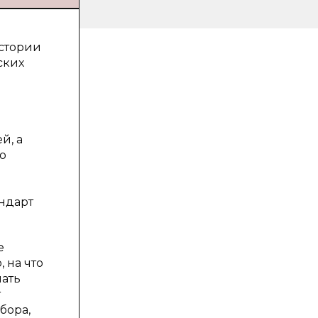
истории
ских
й, а
о
ндарт
е
 на что
лать
т
бора,