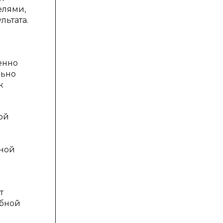
елями,
льтата.
енно
льно
к
ой
тной
т
ебной