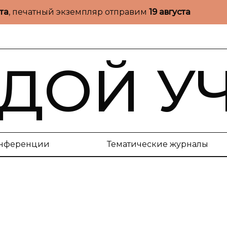
ста
, печатный экземпляр отправим
19 августа
ДОЙ У
нференции
Тематические журналы