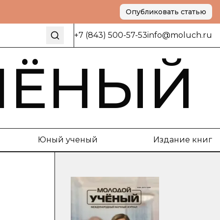
Опубликовать статью
+7 (843) 500-57-53
info@moluch.ru
ЧЁНЫЙ
Юный ученый
Издание книг