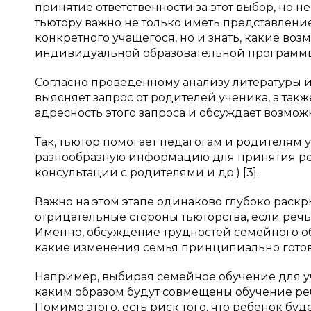
принятие ответственности за этот выбор, но 
тьютору важно не только иметь представление
конкретного учащегося, но и знать, какие в
индивидуальной образовательной программ
Согласно проведенному анализу литературы и 
выясняет запрос от родителей ученика, а так
адресность этого запроса и обсуждает возм
Так, тьютор помогает педагогам и родителям
разнообразную информацию для принятия реше
консультации с родителями и др.) [3].
Важно на этом этапе одинаково глубоко раскр
отрицательные стороны тьюторства, если реч
Именно, обсуждение трудностей семейного об
какие изменения семья принципиально готова
Например, выбирая семейное обучение для уч
каким образом будут совмещены обучение реб
Помимо этого, есть риск того, что ребенок бу