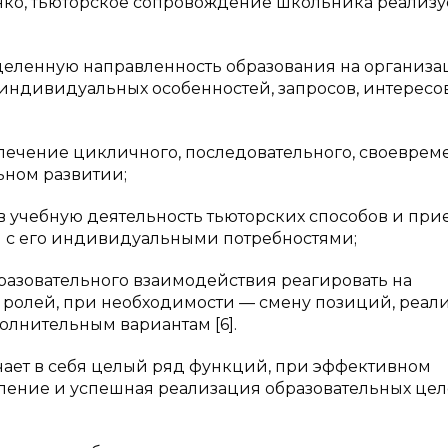
енко, тьюторское сопровождение школьника реализу
деленную направленность образования на организ
 индивидуальных особенностей, запросов, интересо
печение цикличного, последовательного, своеврем
ьном развитии;
 в учебную деятельность тьюторских способов и при
ии с его индивидуальными потребностями;
бразовательного взаимодействия реагировать на
 ролей, при необходимости — смену позиций, реал
полнительным вариантам [6].
ает в себя целый ряд функций, при эффективном
ление и успешная реализация образовательных цел