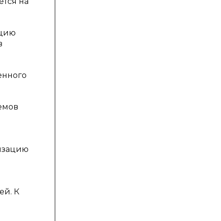
ется на
ацию
в
енного
емов
изацию
ей. К