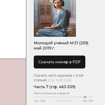
Молодой учёный №21 (259)
май 2019 г.
Скачать номер в PDF
Скачать часть журнала с этой
статьей
(стр.
528-530
)
:
Часть 7
(стр. 463-539)
Расположение в файле:
стр.
463
стр.
528-530
стр.
539