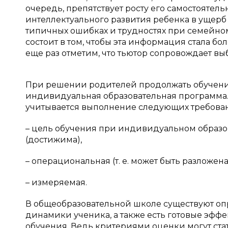
очередь, препятствует росту его самостоятель
интеллектуального развития ребенка в ущер
типичных ошибках и трудностях при семейном
состоит в том, чтобы эта информация стала б
еще раз отметим, что тьютор сопровождает выб
При решении родителей продолжать обучение
индивидуальная образовательная программа. 
учитывается выполнение следующих требова
– цель обучения при индивидуальном образо
(достижима),
– операциональная (т. е. может быть разложен
– измеряемая.
В общеобразовательной школе существуют оп
динамики ученика, а также есть готовые эффе
обучения. Ведь критериями оценки могут стат