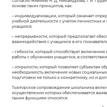
Согласно мнению Н. Д. Никандрова, Т. И. Пуд
основе таких принципов, как:
– индивидуализации, который означает опре
учебной деятельности с учетом личностных и
учащихся;
– непрерывности, который предполагает обес
взаимодействия с учащимся в его познавател
– гибкости, который способствует включению
работы с обучением учащегося, в соответств
– открытости, который позволяет субъектам о
необходимость включения новых социальных
подготовки не только к конкретному, но и до
Тьюторское сопровождение школьника включ
осуществлении которых обеспечивается выяв
таким функциям относятся: