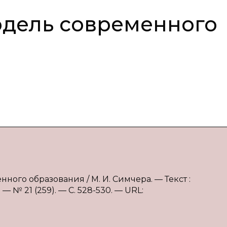
одель современного
ного образования / М. И. Симчера. — Текст :
 № 21 (259). — С. 528-530. — URL: