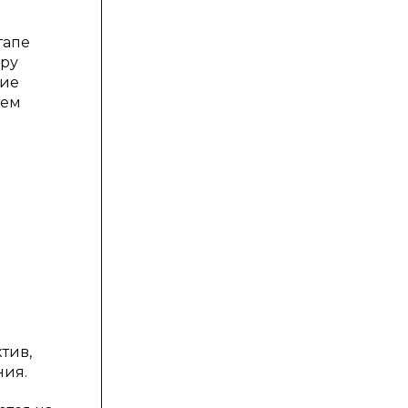
тапе
ору
ние
тем
тив,
ния.