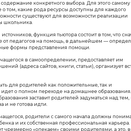
не содержание конкретного выбора. Для этого самому
 о том, какие рода ресурсы доступны для каждого
озможности существуют для возможности реализации
ы школьника.
источников, функция тьютора состоит в том, что сна
же от педагогов на помощь, в дальнейшем — определ
ожные формы представления помощи.
 учащегося в самоопределении, предоставляет им
ний (адреса сайтов, книги, статьи), организует вс
ыть для родителей как положительные, так и
ь идет о полном переходе на домашнее образования
разования заставит родителей задуматься над тем, 
 и не готова идти.
ащегося, родители с самого начала должны понима
енка и их собственная профессиональная карьера.
дет чрезмерно «опекаем» своими родителями, а это, 