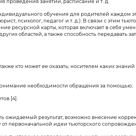
мя проведения занятий, расписание и т. д.
ндивидуального обучения для родителей каждом э
ист, психолог, педагог и т. д.). В связи с этим тьют
ие ресурсной карты, которая включает в себя уме
других областей, а также способность передавать за
 также кто может ее оказать; носителем каких знаний
 понимание необходимости обращения за помощью;
ов [4].
зить ожидаемый результат, возможно внесение коррек
у от первоначальной идеи тьюторского сопровожде