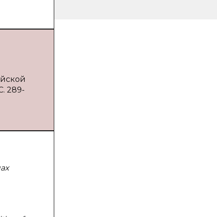
ийской
. 289-
ах