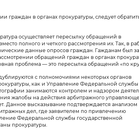
 граждан в органах прокуратуры, следует обратит
куратура осуществляет пересылку обращений в
есто полного и четкого рассмотрения их. Так, в ра
ирические данные опросов граждан. Гажданам был з
ассмотрении обращений граждан в органах прокура
новная проблема — это пересылка обращений «по кру
 дублируются с полномочиями некоторых органов
прокуратуры, как и Управление Федеральной службы
ртографии занимаются контролем и надзором деяте
ения жалобы на действия арбитражного управляюще
яет. Данное высказывание подтверждается анализом
битражных дел, где заявителем по привлечению
вление Федеральной службы государственной
ганы прокуратуры.