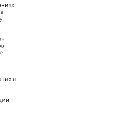
ениях
на
у.
н.
ов
е
ания и
я
к
ции;