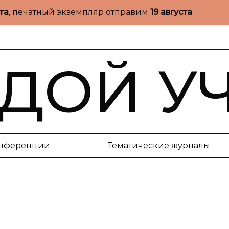
ста
, печатный экземпляр отправим
19 августа
ДОЙ У
нференции
Тематические журналы