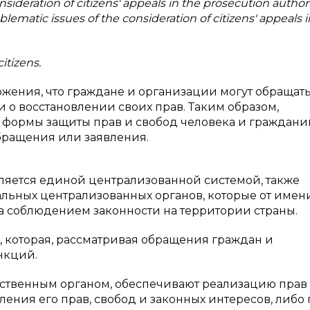
ideration of citizens' appeals in the prosecution authori
lematic issues of the consideration of citizens' appeals i
citizens.
ожения, что граждане и организации могут обращать
 о восстановлении своих прав. Таким образом,
формы защиты прав и свобод человека и граждани
обращения или заявления.
ляется единой централизованной системой, также
льных централизованных органов, которые от имен
а соблюдением законности на территории страны.
, которая, рассматривая обращения граждан и
нкций.
рственным органом, обеспечивают реализацию прав
ения его прав, свобод и законных интересов, либо 