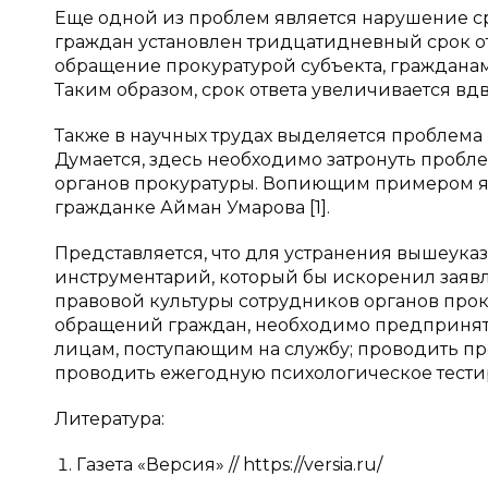
Еще одной из проблем является нарушение с
граждан установлен тридцатидневный срок от
обращение прокуратурой субъекта, гражданам
Таким образом, срок ответа увеличивается вдв
Также в научных трудах выделяется проблема
Думается, здесь необходимо затронуть пробл
органов прокуратуры. Вопиющим примером я
гражданке Айман Умарова [1].
Представляется, что для устранения вышеук
инструментарий, который бы искоренил заяв
правовой культуры сотрудников органов прок
обращений граждан, необходимо предпринять 
лицам, поступающим на службу; проводить пр
проводить ежегодную психологическое тести
Литература:
Газета «Версия» // https://versia.ru/