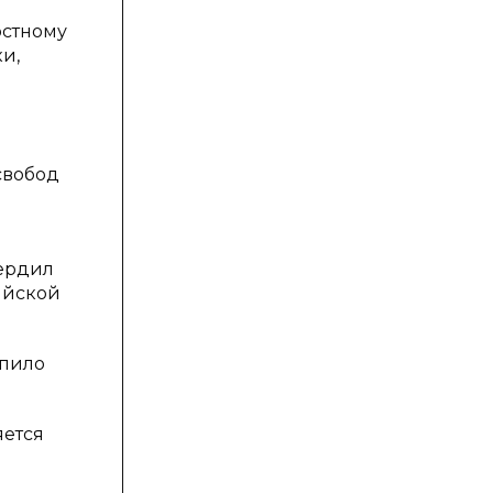
остному
и,
свобод
и
вердил
ийской
упило
яется