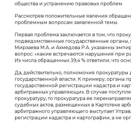
общества и устранению правовых проблем.
Рассмотрев положительные явления обращении
проблемным вопросам заявленной темы.
Первая проблема заключается в том, что про
подведомственные государственные органы, вм
Мирзаева М.А. и Ахмедова Р.А. указанны эмп
вопрос: «какие встречаются нарушения при р
Из числа обращенных 39,4 % ответили, что ос
Да, действительно, полномочия прокуратуры
государственной власти. К примеру, органы 
государственной регистрации кадастра и ка
арбитражных управляющих. В случае поступл
прокуратуру, то прокуратура ее перенаправл
судебных актов, размещенных в Картотеке ар
арбитражного управляющего выступает Упра
регистрации кадастра и картографии, а не ор