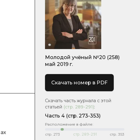
Молодой учёный №20 (258)
май 2019 г.
Скачать номер в PDF
Скачать часть журнала с этой
статьей
(стр.
289-291
)
:
Часть 4
(стр. 273-353)
Расположение в файле:
ах
стр.
273
стр.
289-291
стр.
353