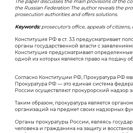
The paper discusses the main provisions of the cons
the Russian Federation The author reveals the prob
prosecution authorities and offers solutions.
Keywords:
prosecutor's office, appeals of citizens, 
Конституция РФ в ст. 33 предусматривает пол
органы государственной власти с заявлениями
Конституция предусматривает определенные 
одной из которых является право на подачу 
Согласно Конституции РФ, Прокуратура РФ яв
Прокуратура РФ — это единая система федера
России осуществляют прокурорский надзор з
Таким образом, прокуратура является органом
организаций на предмет своих надзорных фу
Органы прокуратуры России, являясь госуда
человека и гражданина на защиту и восстановл