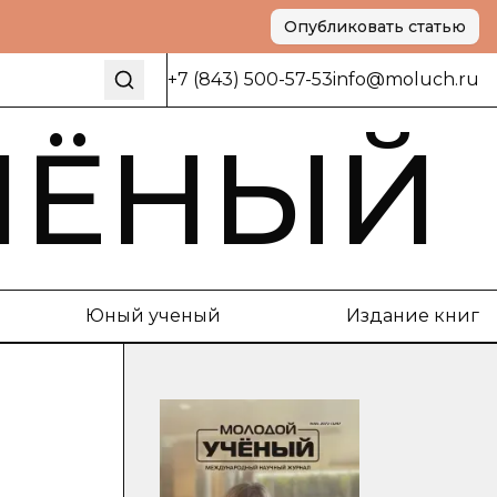
Опубликовать статью
+7 (843) 500-57-53
info@moluch.ru
ЧЁНЫЙ
Юный ученый
Издание книг