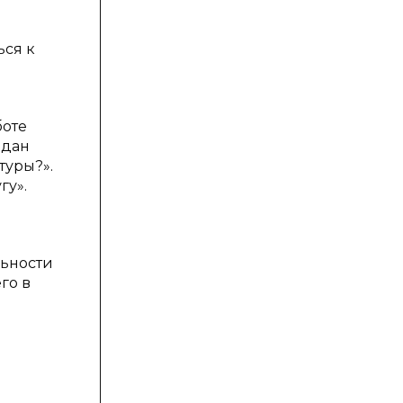
ься к
боте
адан
туры?».
гу».
льности
го в