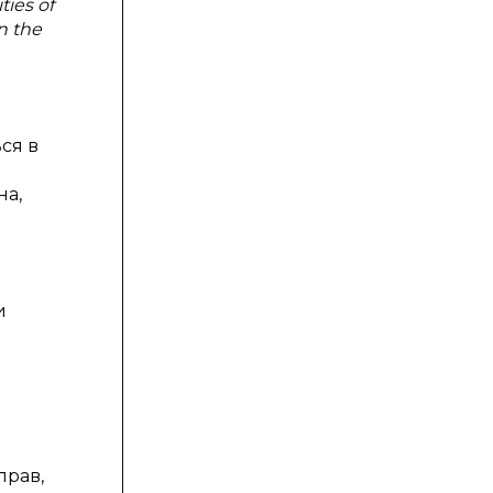
ties of
n the
ся в
на,
и
прав,