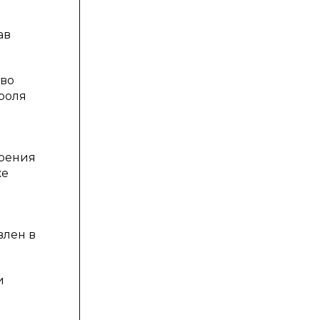
ав
тво
роля
трения
же
влен в
и