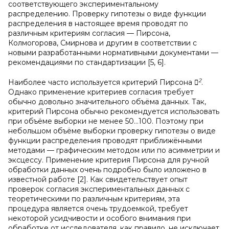
соответствующего экспериментальному
распределению. Проверку гипотезы о виде функции
распределения в настоящее время проводят по
различным критериям согласия — Пирсона,
Колмогорова, Смирнова и другим в соответствии с
новыми разработанными нормативными документами —
рекомендациями по стандартизации [5, 6].
2
Наиболее часто используется критерий Пирсона

.
Однако применение критериев согласия требует
обычно довольно значительного объёма данных. Так,
критерий Пирсона обычно рекомендуется использовать
при объёме выборки не менее 50…100. Поэтому при
небольшом объёме выборки проверку гипотезы о виде
функции распределения проводят приближёнными
методами — графическим методом или по асимметрии и
эксцессу. Применение критерия Пирсона для ручной
обработки данных очень подробно было изложено в
известной работе [2]. Как свидетельствует опыт
проверок согласия экспериментальных данных с
теоретическими по различным критериям, эта
процедура является очень трудоемкой, требует
некоторой усидчивости и особого внимания при
обработке от исследователя, как правило, не исключает