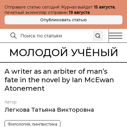
Отправьте статью сегодня! Журнал выйдет
15 августа
,
печатный экземпляр отправим
19 августа
Опубликовать статью
МОЛОДОЙ УЧЁНЫЙ
A writer as an arbiter of man’s
fate in the novel by Ian McEwan
Atonement
Автор
Легкова Татьяна Викторовна
Филология, лингвистика