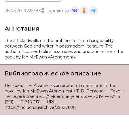
28.03.2019
38
Поделиться
Аннотация
The article dwells on the problem of interchangeability
between God and writer in postmodern literature. The
author discusses biblical examples and quotations from the
book by Ian McEwan «Atonement».
Библиографическое описание
Легкова, Т. В. A writer as an arbiter of man’s fate in the
novel by Ian McEwan Atonement / Т. В. Легкова. — Текст :
непосредственный // Молодой ученый. — 2019. — № 13
(251). — С. 316-317. — URL:
https://moluch.ru/archive/251/57606.