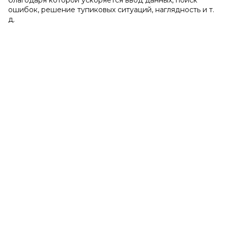
благодаря которой ускоряется ввод данных, поиск
ошибок, решение тупиковых ситуаций, наглядность и т.
д.