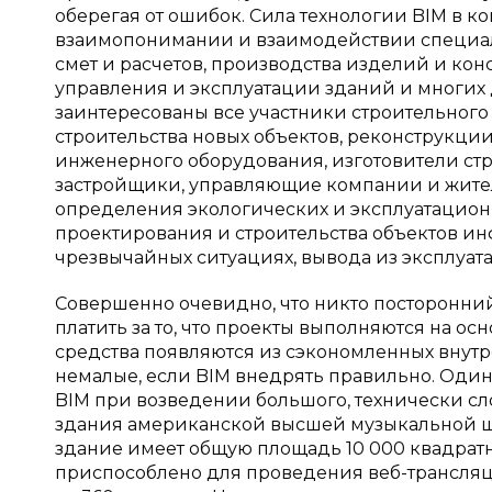
оберегая от ошибок. Сила технологии BIM в ко
взаимопонимании и взаимодействии специал
смет и расчетов, производства изделий и ко
управления и эксплуатации зданий и многих
заинтересованы все участники строительного
строительства новых объектов, реконструкции
инженерного оборудования, изготовители стр
застройщики, управляющие компании и жител
определения экологических и эксплуатационн
проектирования и строительства объектов ин
чрезвычайных ситуациях, вывода из эксплуат
Совершенно очевидно, что никто посторонний 
платить за то, что проекты выполняются на 
средства появляются из сэкономленных внутр
немалые, если BIM внедрять правильно. Од
BIM при возведении большого, технически сл
здания американской высшей музыкальной шк
здание имеет общую площадь 10 000 квадратны
приспособлено для проведения веб-трансляц