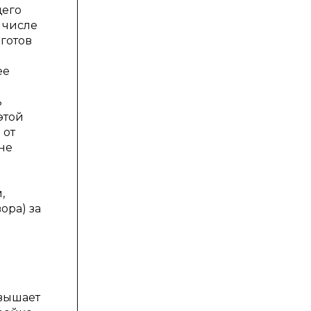
щего
 числе
 готов
ее
ь
этой
 от
не
,
ора) за
евышает