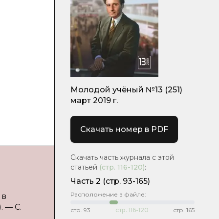
Молодой учёный №13 (251)
март 2019 г.
Скачать номер в PDF
Скачать часть журнала с этой
статьей
(стр.
116-120
)
:
Часть 2
(стр. 93-165)
Расположение в файле:
 в
. — С.
стр.
93
стр.
116-120
стр.
165