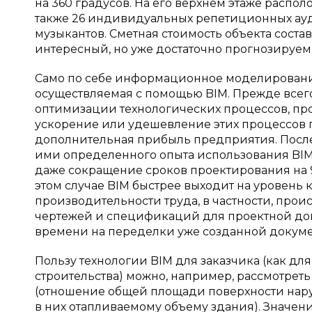
на 360 градусов. На его верхнем этаже распо
также 26 индивидуальных репетиционных ауд
музыкантов. Сметная стоимость объекта соста
интересный, но уже достаточно прогнозируем
Само по себе информационное моделирование
осуществляемая с помощью BIM. Прежде всего
оптимизации технологических процессов, прои
ускорение или удешевление этих процессов 
дополнительная прибыль предприятия. Посл
ими определенного опыта использования BIM 
даже сокращение сроков проектирования на 9
этом случае BIM быстрее выходит на уровень
производительности труда, в частности, проис
чертежей и спецификаций для проектной док
времени на переделки уже созданной докум
Пользу технологии BIM для заказчика (как для
строительства) можно, например, рассмотрет
(отношение общей площади поверхности нар
в них отапливаемому объему здания). Значен