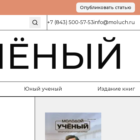
Опубликовать статью
+7 (843) 500-57-53
info@moluch.ru
ЧЁНЫЙ
Юный ученый
Издание книг