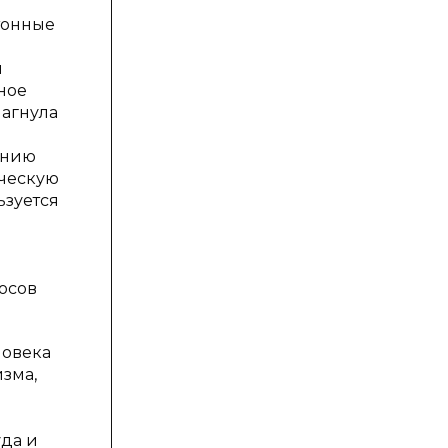
тонные
й
ное
шагнула
ению
ическую
ьзуется
осов
ловека
зма,
уда и