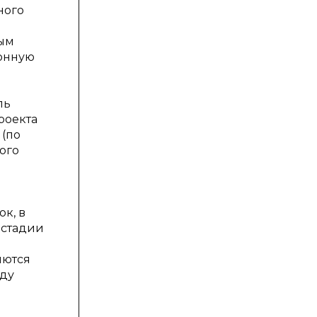
ного
ным
ионную
ль
роекта
 (по
ого
е
к, в
 стадии
яются
жду