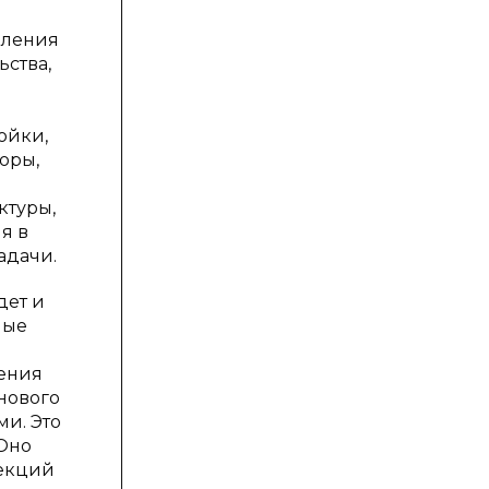
вления
ьства,
ойки,
оры,
ктуры,
я в
адачи.
дет и
мые
нения
нового
и. Это
 Оно
оекций