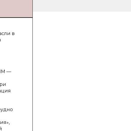
асли в
в
BIM —
g
при
ация
рудно
ия»,
й