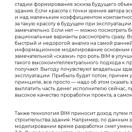
стадии формирования эскиза будущего объек
здания. Если красота с точки зрения автора э
и над маленьким коэффициентом компактности,
за такую красоту в будущем при эксплуатации 
замечательно. Если нет — можно посмотреть 
рациональные варианты рассмотреть сразу. 
быстрый и недорогой анализ на самой ранней
информационное моделирование основным ин
замечательной «сказки» про роль BIM в улуч
такого высокоинтеллектуального подхода к 
получают. Выгоду почувствуют владельцы здан
эксплуатации. Прибыль будет потом, причем у 
принципе, все просто — надо об этом сказать
выплатить часть денег исполнителю сейчас, п
высокое качество проработки проекта, а само
Также технология BIM приносит доход путем 
строительства здания. Например, по данным
моделировании время разработки смет уменьш