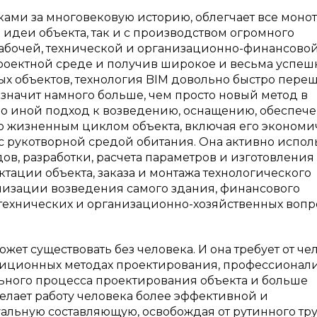
ками за многовековую историю, облегчает все моно
 идеи объекта, так и с производством огромного
абочей, технической и организационно-финансово
роектной среде и получив широкое и весьма успеш
х объектов, технология BIM довольно быстро пере
 значит намного больше, чем просто новый метод в
о иной подход к возведению, оснащению, обеспеч
ию жизненным циклом объекта, включая его эконом
 рукотворной средой обитания. Она активно испол
в, разработки, расчета параметров и изготовления
тации объекта, заказа и монтажа технологического
низации возведения самого здания, финансового
 технических и организационно-хозяйственных вопр
может существовать без человека. И она требует от че
адиционных методах проектирования, профессионали
ьного процесса проектирования объекта и больше
делает работу человека более эффективной и
альную составляющую, освобождая от рутинного тр