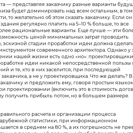
та — представляя заказчику разные варианты буду
скиза будет доминировать над всем остальным, в том
 то желательно об этом сказать заказчику. Если он
здания регулярно платить на 5–10 % больше, то все
более рациональные варианты. Еще лучше — эти бол
Возможность ценой минимальных затрат проводить
, эскизной стадии проработки идеи должна сделат
струментом современного архитектора. Однако у 
шении нашей жизни есть одно «но»: проектировщики
проработке идеи никакой непосредственной пользы 
ий и те, кто в них заселится, при последующей
заказчика, а не у проектировщика. Что же делать? В
 заказчику и предложить ему, говоря простым языком
ри проектировании (включить это в стоимость догов
му получить прибыль потом, но в большем размере.
правильного расчета и организации процесса
 зарубежной статистики, при информационном
ается в среднем на 80 %, а их погрешность не пр