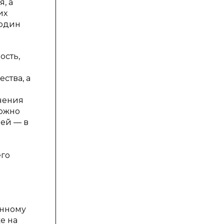
, а
их
 один
ость,
ства, а
чения
можно
ией — в
его
енному
е на