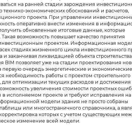
роваться на ранней стадии зарождения инвестицион
во технико-экономических обоснований и расчетов,
иционного проекта. При управлении инвестицион
ожность оперативно внести изменения в информац
 получить обновленные итоговые данные, которые
 Такая возможность повышает качество принятия
инвестиционным проектом. Информационная моде
всех стадиях жизненного цикла инвестиционного п
а и заканчивая ликвидацией объекта строительства
ия BIM позволяет уже на стадии проектирования нов
 в первую очередь энергетические и экономически
ся необходимость работы с проектом строительного
а, для оптимизации текущих расходов и достижения
озможность увеличения стоимости проектных ошибо
ы в исполняемом проекте и требуют исправления на
информационной модели здания не просто собраны
 таблицы или многостраничного справочника, а явл
орректировка которых с учетом существующих ме
ческое изменение всей модели.