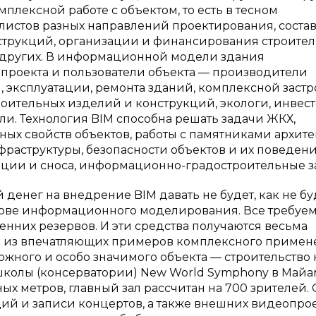
мплексной работе с объектом, то есть в тесном
истов разных направлений проектирования, соста
нструкций, организации и финансирования строител
 других. В информационной модели здания
 проекта и пользователи объекта — производители
, эксплуатации, ремонта зданий, комплексной застр
оительных изделий и конструкций, экологи, инвест
и. Технология BIM способна решать задачи ЖКХ,
ых свойств объектов, работы с памятниками архите
фраструктуры, безопасности объектов и их поведени
ации и сноса, информационно-градостроительные з
денег на внедрение BIM давать не будет, как не бу
основе информационного моделирования. Все требуе
енних резервов. И эти средства получаются весьма
ин из впечатляющих примеров комплексного приме
ожного и особо значимого объекта — строительство 
олы (консерватории) New World Symphony в Майам
х метров, главный зал рассчитан на 700 зрителей.
ий и записи концертов, а также внешних видеопр