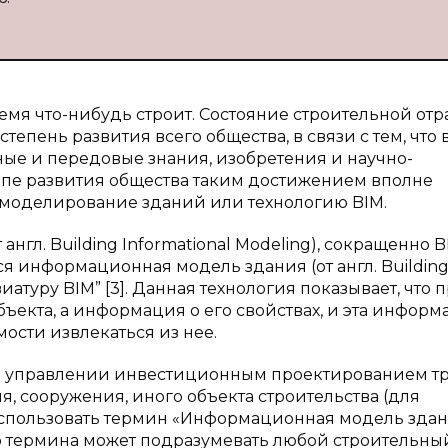
емя что-нибудь строит. Состояние строительной отр
тепень развития всего общества, в связи с тем, что 
ые и передовые знания, изобретения и научно-
апе развития общества таким достижением вполне
моделирование зданий или технологию BIM.
гл. Building Informational Modeling), сокращенно 
ся информационная модель здания (от англ. Buildin
иатуру BIM” [3]. Данная технология показывает, что 
ъекта, а информация о его свойствах, и эта информ
ости извлекаться из нее.
и управлении инвестиционным проектированием т
 сооружения, иного объекта строительства (для
пользовать термин «Информационная модель здан
го термина может подразумевать любой строительны