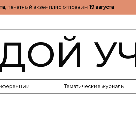
ста
, печатный экземпляр отправим
19 августа
ДОЙ У
нференции
Тематические журналы