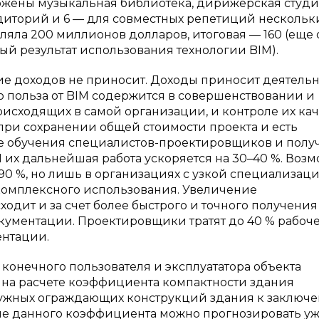
ложены музыкальная библиотека, дирижерская студия
иторий и 6 — для совместных репетиций нескольк
вляла 200 миллионов долларов, итоговая — 160 (еще
ый результат использования технологии BIM).
 доходов не приносит. Доходы приносит деятельн
 польза от BIM содержится в совершенствовании и
сходящих в самой организации, и контроле их каче
при сохранении общей стоимости проекта и есть
е обучения специалистов-проектировщиков и полу
их дальнейшая работа ускоряется на 30–40 %. Воз
0 %, но лишь в организациях с узкой специализац
 комплексного использования. Увеличение
ходит и за счет более быстрого и точного получения
ументации. Проектировщики тратят до 40 % рабоч
ентации.
 конечного пользователя и эксплуататора объекта
ь на расчете коэффициента компактности здания
ужных ограждающих конструкций здания к заключ
ие данного коэффициента можно прогнозировать уж