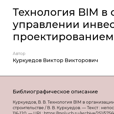
Технология BIM в
управлении инве
проектированием 
Автор
Куркуедов Виктор Викторович
Библиографическое описание
Куркуедов, В. В. Технология BIM в организа
строительстве / В. В. Куркуедов. — Текст : неп
116-120. — URL: https://moluch.ru/archive/251/5756