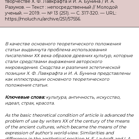
творчестве Х. Ф. Лавкрафта и И. А. Бунина / И. А.
Разумов. — Текст : непосредственный // Молодой
ученый. — 2019. — № 13 (251). — С. 317-320. — URL:
https://moluch.ru/archive/251/57556.
В
качестве основного теоретического положения
статьи выдвинута проблема использования
писателями ХХ века образов древних культур, которые
стали средствами выражения авторского
мировидения. Сходства и различия эстетической
позиции Х. Ф. Лавкрафта и И. А. Бунина представлены
как иллюстрации основного теоретического
положения статьи.
Ключевые слова:
культура, античность, искусство,
идеал, страх, красота.
As the basic theoretical condition of article is advanced the
problem of use by writers ХХ of the century of the means
of the ancient cultures, which became the means of the
expression of author's world-view. Similarities and
difference in the aesthetical position H. F. Lavkraft and I. A.