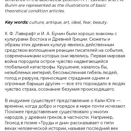
Bunin are represented as the illustrations of basic
theoretical condition articles.
Key words:
culture, antique, art, ideal, fear, beauty.
Х. Ф. Лавкрафт и И. А. Бунин были хорошо знакомы с
культурами Востока и Древней Греции. Сюжеты и
образы этих древних культур явились действенным
средством воплощения реакции писателей на события,
современниками которых они являлись. Первая мировая
война породила острое чувство надвигающейся
глобальной катастрофы. Крушение, казалось бы,
незыблемых империй, бессмысленная гибель людей,
голод и разруха, приносящие страдания одним и
огромные барыши другим — все это порождало в людях
чувство страха, осознание безумия происходящего.
В индуизме существует представление о Кали-Юге —
времени, когда добро и порядок в мире почти исчезают.
Похожее представление существовало у многих
народов, у древних греков, в частности. Например,
Гесиод в поэме «Труды и дни» рассказывает о пяти
веках человеческой истории, называя последний век