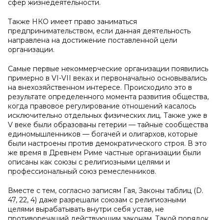
сфер жизнедеятельности.
Также НКО имеет право заниматься
предпринимательством, если данная деятельность
направлена на достижение поставленной цели
организации.
Самые первые некоммерческие организации появились
примерно в VI-VII веках и первоначально основывались
на внехозяйственном интересе. Происходило это в
результате определенного момента развития общества,
когда правовое регулирование отношений касалось
исключительно отдельных физических лиц. Также уже в
V веке были образованы гетерии — тайные сообщества
единомышленников — богачей и олигархов, которые
были настроены против демократического строя. В это
же время в Древнем Риме частные организации были
описаны как союзы с религиозными целями и
профессиональный союз ремесленников.
Вместе с тем, согласно записям Гая, Законы таблиц (D.
47, 22, 4) даже разрешали союзам с религиозными
целями вырабатывать внутри себя устав, не
противоречащий действующим законам. Такой порядок