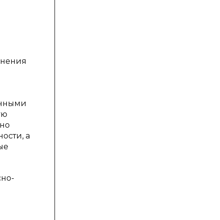
жнения
енными
ую
нно
ости, а
ые
сно-