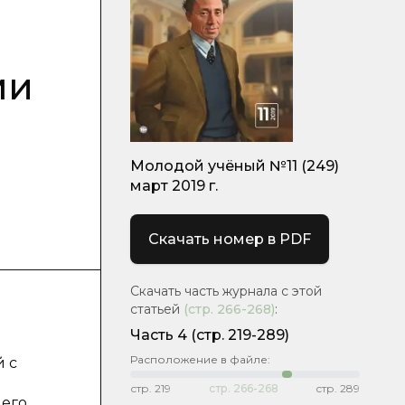
ми
Молодой учёный №11 (249)
март 2019 г.
Скачать номер в PDF
Скачать часть журнала с этой
статьей
(стр.
266-268
)
:
Часть 4
(стр. 219-289)
Расположение в файле:
й с
стр.
219
стр.
266-268
стр.
289
 его