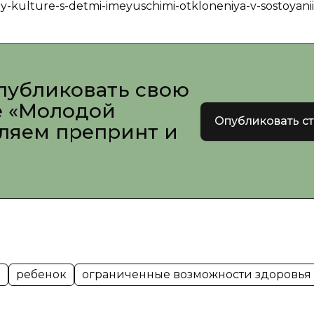
y-kulture-s-detmi-imeyuschimi-otkloneniya-v-sostoyanii
публиковать свою
е «Молодой
Опубликовать с
вляем препринт и
е
ребенок
ограниченные возможности здоровья