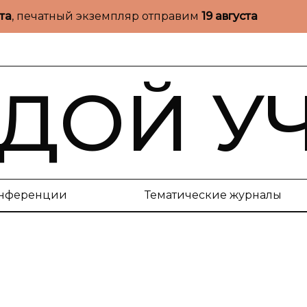
ста
, печатный экземпляр отправим
19 августа
ДОЙ У
нференции
Тематические журналы