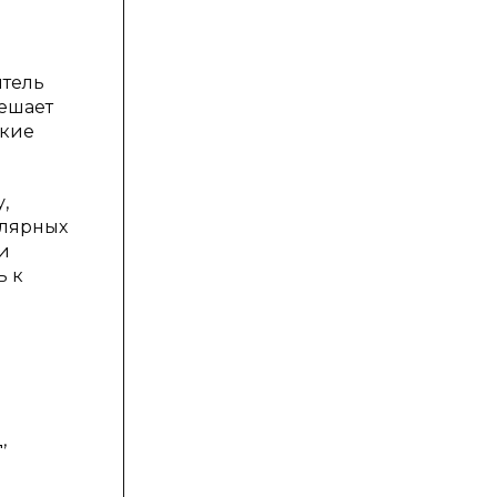
итель
ешает
ские
,
улярных
и
ь к
,