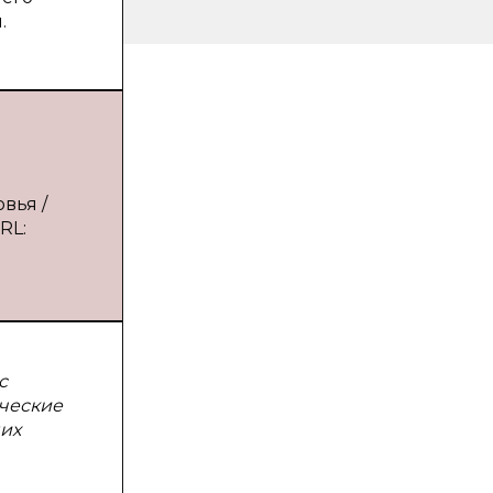
.
вья /
RL:
с
ические
них