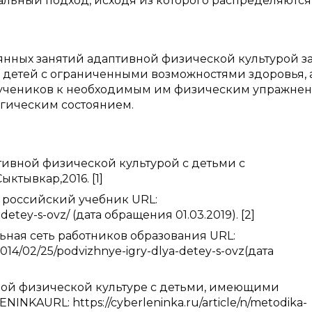
льный подход, исходя из которого распределяются
янных занятий адаптивной физической культурой з
детей с ограниченными возможностями здоровья, а
 учеников к необходимым им физическим упражне
гическим состоянием.
тивной физической культурой с детьми с
тывкар,2016. [1]
я российский учебник URL:
-detey-s-ovz/ (дата обращения 01.03.2019). [2]
ьная сеть работников образования URL:
/2014/02/25/podvizhnye-igry-dlya-detey-s-ovz(дата
ной физической культуре с детьми, имеющими
INKAURL: https://cyberleninka.ru/article/n/metodika-