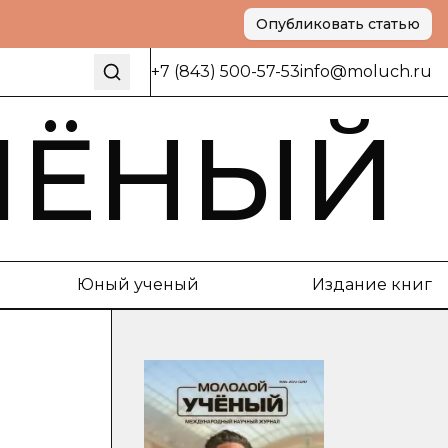
Опубликовать статью
+7 (843) 500-57-53
info@moluch.ru
ЧЁНЫЙ
Юный ученый
Издание книг