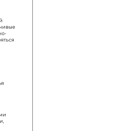
й
йчивые
но-
ояться
о
ья
ями
и,