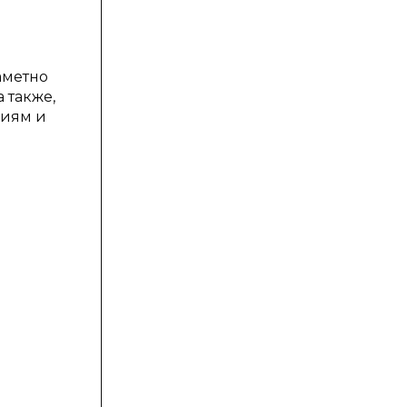
аметно
 также,
ниям и