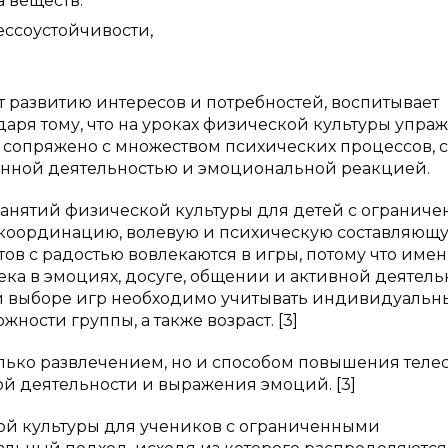
 веществ.
ессоустойчивости,
т развитию интересов и потребностей, воспитывает
даря тому, что на уроках физической культуры упра
сопряжено с множеством психических процессов, с
енной деятельностью и эмоциональной реакцией.
анятий физической культуры для детей с огранич
 координацию, волевую и психическую составляющ
стов с радостью вовлекаются в игры, потому что име
ка в эмоциях, досуге, общении и активной деятельн
и выборе игр необходимо учитывать индивидуальн
ости группы, а также возраст. [3]
олько развлечением, но и способом повышения теле
ой деятельности и выражения эмоций. [3]
й культуры для учеников с ограниченными