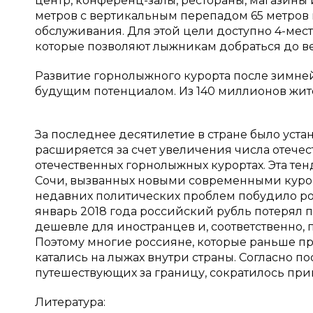
центр, конференц-залы, рестораны, магазины
метров с вертикальным перепадом 65 метров в
обслуживания. Для этой цели доступно 4-мес
которые позволяют лыжникам добраться до в
Развитие горнолыжного курорта после зимней
будущим потенциалом. Из 140 миллионов жител
За последнее десятилетие в стране было уста
расширяется за счет увеличения числа отеч
отечественных горнолыжных курортах. Эта те
Сочи, вызванных новыми современными курорт
недавних политических проблем побудило росс
январь 2018 года российский рубль потерял п
дешевле для иностранцев и, соответственно, 
Поэтому многие россияне, которые раньше п
катались на лыжах внутри страны. Согласно п
путешествующих за границу, сократилось приме
Литература: