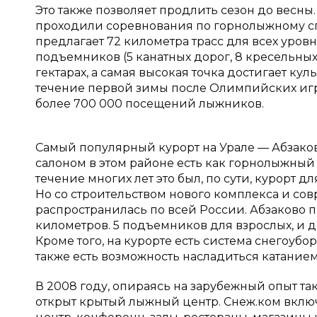
Это также позволяет продлить сезон до весны
проходили соревнования по горнолыжному сп
предлагает 72 километра трасс для всех уров
подъемников (5 канатных дорог, 8 кресельных
гектарах, а самая высокая точка достигает ку
течение первой зимы после Олимпийских игр
более 700 000 посещений лыжников.
Самый популярный курорт на Урале — Абзаково 
салоном в этом районе есть как горнолыжный 
течение многих лет это был, по сути, курорт д
Но со строительством нового комплекса и с
распространилась по всей России. Абзаково 
километров. 5 подъемников для взрослых, и 
Кроме того, на курорте есть система снегоубо
также есть возможность насладиться катанием
В 2008 году, опираясь на зарубежный опыт так
открыт крытый лыжный центр. Снеж.ком включ