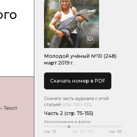
ого
Молодой учёный №10 (248)
март 2019 г.
Скачать номер в PDF
Скачать часть журнала с этой
статьей
(стр.
100-101
)
:
— Текст
Часть 2
(стр. 75-155)
Расположение в файле:
стр.
75
стр.
100-101
стр.
155