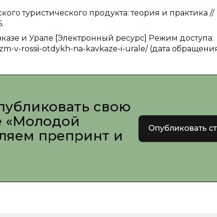
йского туристического продукта: теория и практика //
.
казе и Урале [Электронный ресурс] Режим доступа:
rizm-v-rossii-otdykh-na-kavkaze-i-urale/ (дата обращения
публиковать свою
е «Молодой
Опубликовать с
вляем препринт и