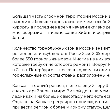
Большая часть огромной территории России ш
находится больше горных систем, чем в любо
курорты в последнее время начали активно 
многообразие — низкие сопки Хибин и острые
Алтая.
Количество горнолыжных зон в России значите
регионов или «субъектов» Российской Федера
более 350 горнолыжных зон. Многие из них в
которые требуют некоторого ремонта. Вокруг 
в Санкт-Петербурге — несколько, хотя ни оди
горнолыжные курорты страны расположены на 
Кавказ — горный регион, включающий гору Эл
снежных районов в мире. Зимой дольше, чем в
ледниках и на больших высотах, у него есть е
Однако на Кавказе регулярно происходят цикл
привести регион к более мирному статусу, це