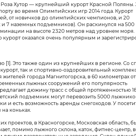
. Роза Хутор — крупнейший курорт Красной Поляны.
орту во время Олимпийских игр 2014 года. Курорт
ней, от новичков до олимпийских чемпионов, и 20
 и 7 наземных подъемников). Он раскинулся на 500
льминации на высоте 2320 метров над уровнем моря.
 курорт оказался очень популярным и зарегистрир
[1]. Это также один из крупнейших в регионе. Со сп
курорт, так и спортивно-оздоровительный комплекс
ля жителей города Магнитогорска, в 60 километрах от
овременных лыжных сооружений его популярность
предлагает дюжину трасс с общей протяженностью 1
детский подъемник могут перевозить 5000 лыжников
рки и есть возможность аренды снегоходов. У посет
 на коньках.
их проектов, в Красногорске, Московская область, б
ает, помимо лыжного склона, каток, фитнес-центр,