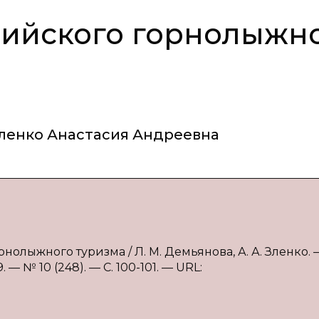
сийского горнолыжн
ленко Анастасия Андреевна
олыжного туризма / Л. М. Демьянова, А. А. Зленко. 
— № 10 (248). — С. 100-101. — URL: