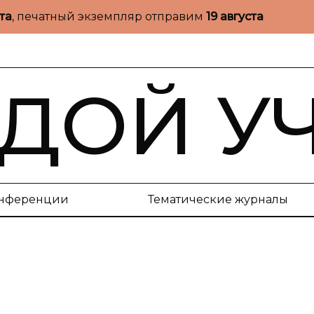
ста
, печатный экземпляр отправим
19 августа
ДОЙ У
нференции
Тематические журналы