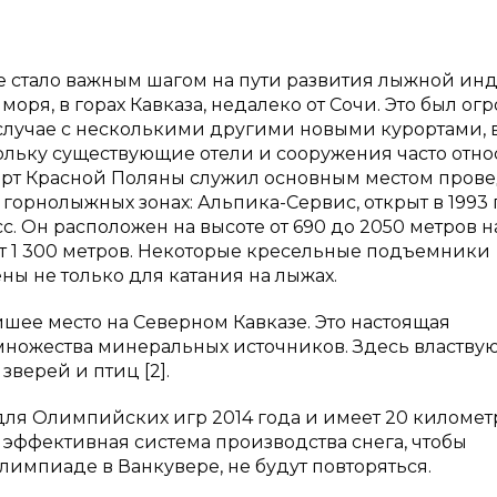
е стало важным шагом на пути развития лыжной ин
моря, в горах Кавказа, недалеко от Сочи. Это был о
 случае с несколькими другими новыми курортами, 
ольку существующие отели и сооружения часто отно
урорт Красной Поляны служил основным местом пров
орнолыжных зонах: Альпика-Сервис, открыт в 1993 
с. Он расположен на высоте от 690 до 2050 метров н
т 1 300 метров. Некоторые кресельные подъемники
ны не только для катания на лыжах.
ее место на Северном Кавказе. Это настоящая
множества минеральных источников. Здесь властву
верей и птиц [2].
для Олимпийских игр 2014 года и имеет 20 километ
а эффективная система производства снега, чтобы
лимпиаде в Ванкувере, не будут повторяться.