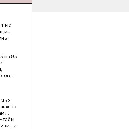
ыжные
ющие
оны
5 из 83
ет
,
тов, а
амых
ыжах на
ами.
 Чтобы
ризма и