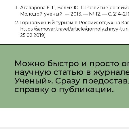
Агаларова Е. Г., Белых Ю. Г. Развитие росси
Молодой ученый. — 2013. — № 12. — С. 214–216
Горнолыжный туризм в России: отдых на Кав
https://samovar.travel/article/gornolyzhnyy-tu
25.02.2019)
Можно быстро и просто о
научную статью в журнал
Ученый». Сразу предоста
справку о публикации.