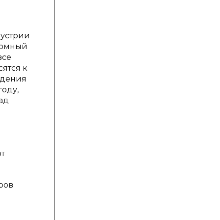
дустрии
громный
все
сятся к
едения
году,
ад
ют
ров