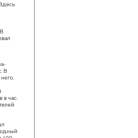
 Здесь
 В
овал
а-
. В
 него.
8
 в час.
ителей
ыл
 водный