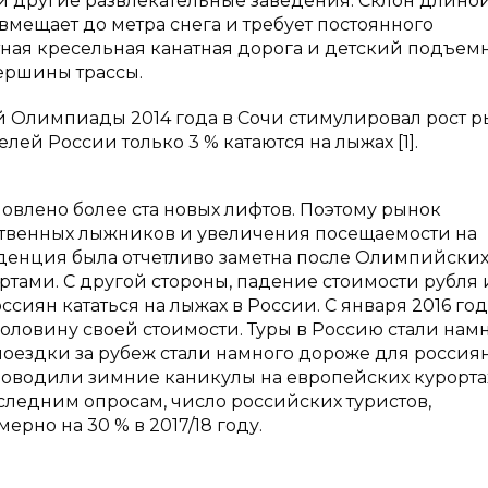
 и другие развлекательные заведения. Склон длино
мещает до метра снега и требует постоянного
тная кресельная канатная дорога и детский подъем
ершины трассы.
 Олимпиады 2014 года в Сочи стимулировал рост р
ей России только 3 % катаются на лыжах [1].
новлено более ста новых лифтов. Поэтому рынок
ественных лыжников и увеличения посещаемости на
нденция была отчетливо заметна после Олимпийских
ами. С другой стороны, падение стоимости рубля 
иян кататься на лыжах в России. С января 2016 год
оловину своей стоимости. Туры в Россию стали нам
поездки за рубеж стали намного дороже для россиян
роводили зимние каникулы на европейских курорта
оследним опросам, число российских туристов,
рно на 30 % в 2017/18 году.