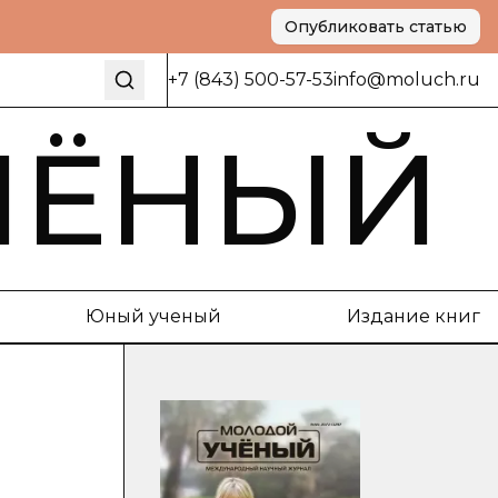
Опубликовать статью
+7 (843) 500-57-53
info@moluch.ru
ЧЁНЫЙ
Юный ученый
Издание книг