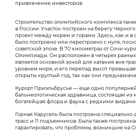
привлечение инвесторов.
Строительство олимпийского комплекса такж
в России. Участок построен на берегу Черного 
проект между морем и горами. Здесь, как и в
было построено или перестроено с нуля, поск
советской эпохе. В 70 километрах от Сочи к
Олимпиады. Он расположен в четырех разных г
является основной зоной для катания вне трас
уровнем моря, и его перепад высот превышае
открыты круглый год, так как они предназначе
Курорт Приэльбрусье — еще одно популярнейш
бальнеологическая здравница, состоящая из 
богатейшая флора и фауна с редкими видами з
Горная Карусель была построена специально 
трасс и 11 подъемников. Была также построен
гарантировать, что проблемы, возникшие на О