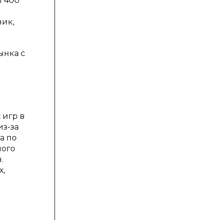
й 400
ник,
ынка с
 игр в
из-за
а по
ного
.
х,