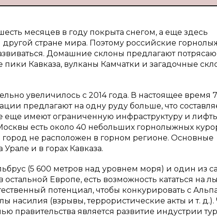
есть месяцев в году покрыта снегом, а еще здесь
й другой стране мира. Поэтому российские горнол
развиваться. Домашние склоны предлагают потряса
 пики Кавказа, вулканы Камчатки и загадочные скл
льно увеличилось с 2014 года. В настоящее время 7
ции предлагают на одну руду больше, что составля
се еще имеют ограниченную инфраструктуру и лифты
Москвы есть около 40 небольших горнолыжных курор
н город не расположен в горном регионе. Основные
Урале и в горах Кавказа.
ьбрус (5 600 метров над уровнем моря) и один из с
 остальной Европе, есть возможность кататься на л
стественный потенциал, чтобы конкурировать с Альп
ы насилия (взрывы, террористические акты и т. д.).
лью правительства является развитие индустрии ту