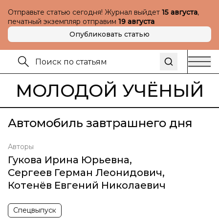
Отправьте статью сегодня! Журнал выйдет
15 августа
,
печатный экземпляр отправим
19 августа
Опубликовать статью
МОЛОДОЙ УЧЁНЫЙ
Автомобиль завтрашнего дня
Авторы
Гукова Ирина Юрьевна
,
Сергеев Герман Леонидович
,
Котенёв Евгений Николаевич
Спецвыпуск