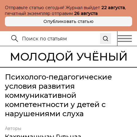
Отправьте статью сегодня! Журнал выйдет
22 августа
,
печатный экземпляр отправим
26 августа
Опубликовать статью
МОЛОДОЙ УЧЁНЫЙ
Психолого-педагогические
условия развития
коммуникативной
компетентности у детей с
нарушениями слуха
Авторы
Кахриманкызы Гульназ
,