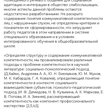
полноценного речевого общения для социальной
адаптации и интеграции в общество слабослышащих,
многие аспекты данной проблемы остаются
недостаточно разработанными. Не раскрыто
содержание понятия коммуникативной компетентности
лиц с нарушенным слухом, не определены критерии и
показатели ее сформированности, что затрудняет
работу педагогов в этом направлении в системе
специального образования и в условиях
интегрированного обучения в общеобразовательной
школе.
«Определяя структуру и содержание коммуникативной
компетентности, мы проанализировали различные
подходы к проблеме компетентности в научной
литературе: социально-психологический подход
(Д.Хаймс, Андреева А. А., Ю. Н. Емельянов, Ю. М. Жуков,
М. К. Кабардов, Г. А. Ковалев), определяющий понятие
компетентности в контексте социального
взаимодействия субъектов; психолого-педагогический
подход (И. Ф. Демидова, Н. В. Кузьмина, А. К. Маркова, Е.
В. Попова, И. А. Зимняя), рассматривающий
компетентность как компонент профессионального
мастерства» [2,3,4,5].