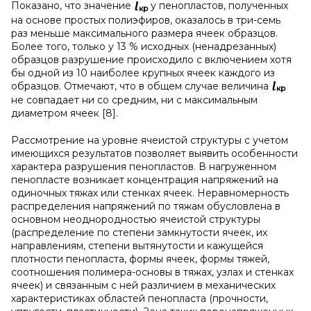
Показано, что значение
у пенопластов, полученных
к
p
на основе простых полиэфиров, оказалось в три-семь
раз меньше максимального размера ячеек образцов.
Более того, только у 13 % исходных (ненадрезанных)
образцов разрушение происходило с включением хотя
бы одной из 10 наиболее крупных ячеек каждого из
образцов. Отмечают, что в общем случае величина
к
p
не совпадает ни со средним, ни с максимальным
диаметром ячеек [8].
Рассмотрение на уровне ячеистой структуры с учетом
имеющихся результатов позволяет выявить особенности
характера разрушения пенопластов. В нагруженном
пенопласте возникает концентрация напряжений на
одиночных тяжах или стенках ячеек. Неравномерность
распределения напряжений по тяжам обусловлена в
основном неоднородностью ячеистой структуры
(распределение по степени замкнутости ячеек, их
направлениям, степени вытянутости и кажущейся
плотности пенопласта, формы ячеек, формы тяжей,
соотношения полимера-основы в тяжах, узлах и стенках
ячеек) и связанным с ней различием в механических
характеристиках областей пенопласта (прочности,