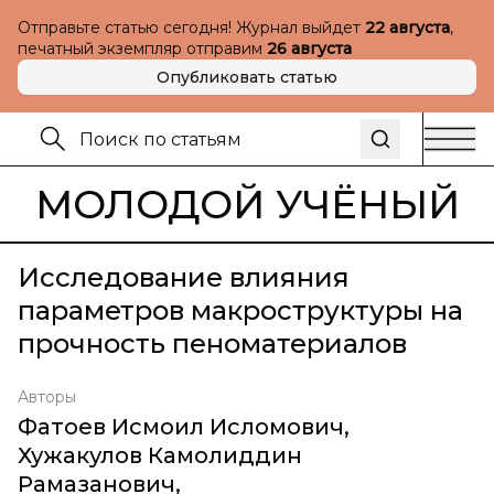
Отправьте статью сегодня! Журнал выйдет
22 августа
,
печатный экземпляр отправим
26 августа
Опубликовать статью
МОЛОДОЙ УЧЁНЫЙ
Исследование влияния
параметров макроструктуры на
прочность пеноматериалов
Авторы
Фатоев Исмоил Исломович
,
Хужакулов Камолиддин
Рамазанович
,