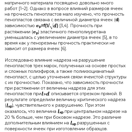
матричного материала посвящено довольно много
работ [1–2]. Однако в вопросе влияний размеров ячеек
на прочность пенопластов мало изучено, что прочность
пенопластов связана с величиной диаметра ячеек (
d
)
зависимостью
σ
=f(1/
)
[3,4]. Прочность при
р
растяжении (
σ
) эластичного пенополиуретана
p
уменьшалась с увеличением диаметра ячеек [5], в то
время как у пенорезины прочность практически не
зависит от размера ячеек [6].
Исследовано влияние надреза на разрушение
пенопластов трех марок, полученных на основе простых
и сложных полиэфиров, а также полиизоцианатный
пенопласт, с целью уточнения связи ячеистой структуры
с их прочностью. Показано, что зависимость прочности
при растяжении от величины надреза для этих
пенопластов при
описывается отрезком прямой. В
результате определили величину критического надреза
(
), чувствительного к разрушению. При этом
к
p
оказалось, что величина
при центральном надрезе на
к
p
20 % больше, чем при боковом надрезе. Это различие
дополнительным влиянием на
разрушенных с
к
p
поверхности ячеек при изготовлении образцов.