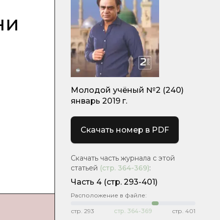
ни
Молодой учёный №2 (240)
январь 2019 г.
Скачать номер в PDF
Скачать часть журнала с этой
статьей
(стр.
364-369
)
:
Часть 4
(стр. 293-401)
Расположение в файле:
стр.
293
стр.
364-369
стр.
401