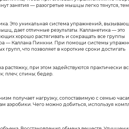
нут занятия — разогретые мышцы легко тянутся, те
тика. Это уникальная система упражнений, вызываю
ышц, дает отличные результаты. Калланетика — это
ющих хорошо растягивать и сокращать все группы
тора — Каллана Пинкни. При помощи системы упраж
 групп, что позволяет в короткие сроки достигать
а растяжку, при этом задействуются практически вс
; плеч; спины; бедер.
низм получает нагрузку, сопоставимую с семью час
м аэробики. Чего можно добиться, используя комп
 объема. Восстановления обмена веществ. Улучшени