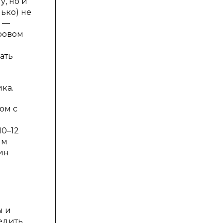
, но и
ько) не
е —
ровом
ать
ка.
ом с
10–12
ым
ин
ы и
редить