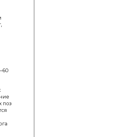
и
,
0–60
х
ание
 поз
тся
ога