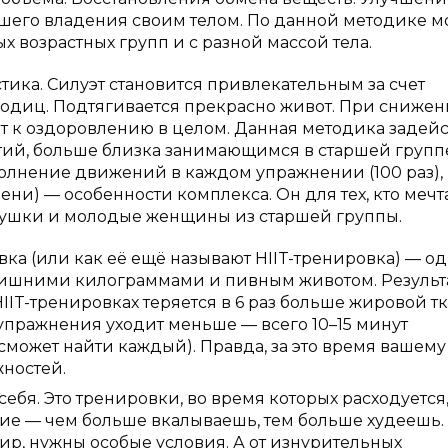
шего владения своим телом. По данной методике м
 возрастных групп и с разной массой тела.
тика. Силуэт становится привлекательным за счет
одиц. Подтягивается прекрасно живот. При снижен
 к оздоровлению в целом. Данная методика задейс
тий, больше близка занимающимся в старшей групп
полнение движений в каждом упражнении (100 раз),
и) — особенности комплекса. Он для тех, кто мечт
вушки и молодые женщины из старшей группы.
а (или как её ещё называют HIIT-тренировка) — о
 лишними килограммами и пивным животом. Результ
IIT-тренировках теряется в 6 раз больше жировой тк
упражнения уходит меньше — всего 10–15 минут
а сможет найти каждый). Правда, за это время вашему
жностей.
бя. Это тренировки, во время которых расходуется
ие — чем больше вкалываешь, тем больше худеешь.
 жир, нужны особые условия. А от изнурительных