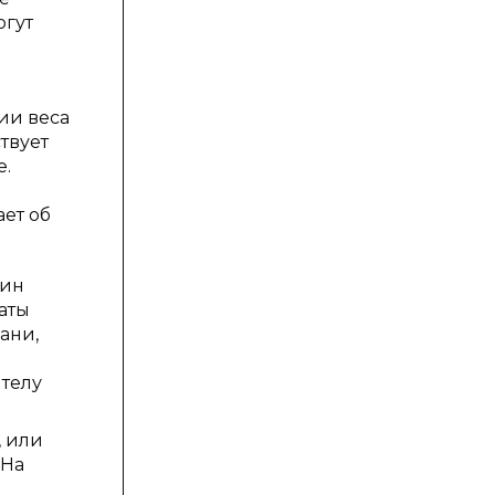
огут
ии веса
твует
е.
ает об
дин
аты
ани,
 телу
, или
 На