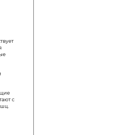
твует
я
ные
и
ющие
тают с
ышц.