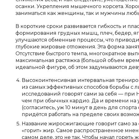
осанки. Укрепления мышечного корсета. Хоро
заниматься как женщины, так и мужчины любых
В короткие сроки развивается гибкость и плас
формирования грудных мышц, плеч, бедер, яг
улучшаются обменные процессы, что приводит
глубокие жировые отложения. Эта форма заня
Отсутствие быстрого темпа, многократное вы
максимальная растяжка (большой объем времен
идеальной фигуре, об этом задумываются де
Высокоинтенсивная интервальная тренировк
из самых эффективных способов борьбы с
исследований говорят сами за себя — при H
чем при обычных кардио. Да и времени на 
(согласитесь, уж 10 минут в день для спорт
придётся работать на пределе своих возмо
Название жиросжигающие говорит само за се
«горит» жир. Самое распространенное мнен
самом деле, это не так. Чтобы начал гореть