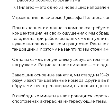
работоспособность организма.
Пилатес — это одно из новейших направлен
Упражнения по системе Джозефа Пилатеса час
При выполнении данного комплекса требуется
концентрация на своих ощущениях. Мы обращае
тело, когда при работе основных мышц удлин
нужно выполнять легко и грациозно. Раньше 
танцовщики, поэтому на занятиях мы стремим
Одна из самых популярных у девушек тем — э
нагрузками. Рациональное питание — это одн
Завершив основные занятия, мы отводим 15–
разучивают танцевальные номера, другие вы
обручами, велотренажерами, выполняют доп
В свободные минуты у нас проводятся коротк
спортсменах, актерах, на интересующие темы.