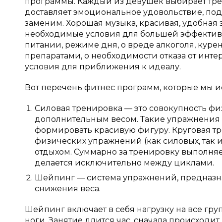
программы. Каждый из девушек выбирает трени
доставляет эмоциональное удовольствие, подъ
заменим. Хорошая музыка, красивая, удобная
необходимые условия для большей эффективн
питании, режиме дня, о вреде алкоголя, кур
препаратами, о необходимости отказа от инте
условия для приближения к идеалу.
Вот перечень фитнес программ, которые мы ис
Силовая тренировка — это совокупность ф
дополнительным весом. Такие упражнения 
формировать красивую фигуру. Круговая тр
физических упражнений (как силовых, так 
отдыхом. Суммарно за тренировку выполняет
делается исключительно между циклами.
Шейпинг — система упражнений, предназн
снижения веса.
Шейпинг включает в себя нагрузку на все гру
ноги. Занятие длится час, сначала происходи