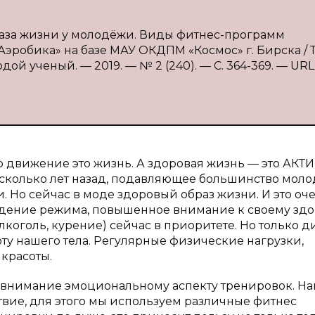
раза жизни у молодёжи. Виды фитнес-программ
эробика» на базе МАУ ОКДПМ «Космос» г. Бирска / Т.
дой ученый. — 2019. — № 2 (240). — С. 364-369. — URL
то движение это жизнь. А здоровая жизнь — это АК
есколько лет назад, подавляющее большинство мол
 Но сейчас в моде здоровый образ жизни. И это оч
людение режима, повышенное внимание к своему здо
коголь, курение) сейчас в приоритете. Но только д
ту нашего тела. Регулярные физические нагрузки,
 красоты.
внимание эмоциональному аспекту тренировок. Н
твие, для этого мы используем различные фитнес