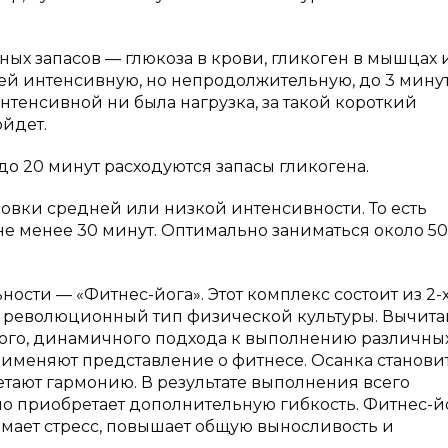
ых запасов — глюкоза в крови, гликоген в мышцах 
ей интенсивную, но непродолжительную, до 3 минут
интенсивной ни была нагрузка, за такой короткий
йдет.
о 20 минут расходуются запасы гликогена.
ровки средней или низкой интенсивности. То есть
не менее 30 минут. Оптимально заниматься около 5
сти — «Фитнес-йога». Этот комплекс состоит из 2-
ый революционный тип физической культуры. Вычит
ого, динамичного подхода к выполнению различных
рименяют представление о фитнесе. Осанка станови
етают гармонию. В результате выполнения всего
ло приобретает дополнительную гибкость. Фитнес-й
мает стресс, повышает общую выносливость и