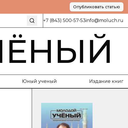
Опубликовать статью
+7 (843) 500-57-53
info@moluch.ru
ЧЁНЫЙ
Юный ученый
Издание книг