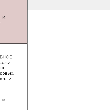
 И.
:
ТИВНОЕ
одёжи
ень
ровью,
иета и
аша