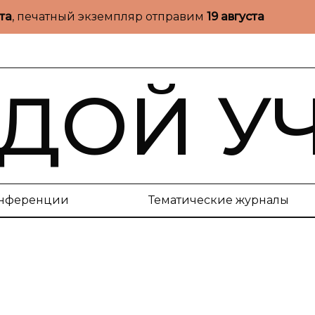
ста
, печатный экземпляр отправим
19 августа
ДОЙ У
нференции
Тематические журналы