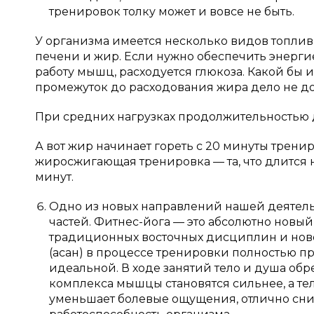
тренировок толку может и вовсе не быть.
У организма имеется несколько видов топливн
печени и жир. Если нужно обеспечить энерги
работу мышц, расходуется глюкоза. Какой бы 
промежуток до расходования жира дело не до
При средних нагрузках продолжительностью д
А вот жир начинает гореть с 20 минуты трени
жиросжигающая тренировка — та, что длится 
минут.
Одно из новых направлений нашей деятельно
частей. Фитнес-йога — это абсолютно нов
традиционных восточных дисциплин и нов
(асан) в процессе тренировки полностью п
идеальной. В ходе занятий тело и душа обр
комплекса мышцы становятся сильнее, а те
уменьшает болевые ощущения, отлично сни