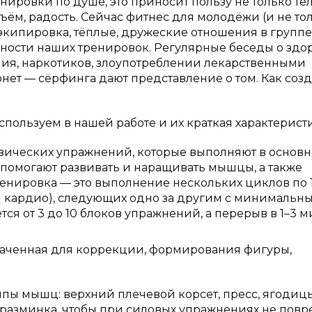
ровки по душе, это приносит пользу не только телу
ём, радость. Сейчас фитнес для молодёжи (и не тол
 экипировка, тёплые, дружеские отношения в групп
ости наших тренировок. Регулярные беседы о здо
ения, наркотиков, злоупотреблении лекарственными
рнет — сёрфинга дают представление о том. Как созд
пользуем в нашей работе и их краткая характеристи
изических упражнений, которые выполняют в основн
помогают развивать и наращивать мышцы, а также
енировка — это выполнение нескольких циклов по 
и кардио), следующих одно за другим с минимальн
ся от 3 до 10 блоков упражнений, а перерыв в 1–3 м
аченная для коррекции, формирования фигуры,
ппы мышц: верхний плечевой корсет, пресс, ягодиц
т разминка, чтобы при силовых упражнениях не пов