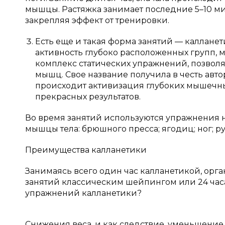
мышцы. Растяжка занимает последние 5–10 ми
закрепляя эффект от тренировки.
Есть еще и такая форма занятий — каллане
активность глубоко расположенных групп, м
комплекс статических упражнений, позволя
мышц. Свое название получила в честь ав
происходит активизация глубоких мышечных
прекрасных результатов.
Во время занятий используются упражнения н
мышцы тела: брюшного пресса; ягодиц; ног; рук
Преимущества калланетики
Занимаясь всего один час калланетикой, орга
занятий классическим шейпингом или 24 часа
упражнений калланетики?
Снижения веса, и как следствие, уменьшение