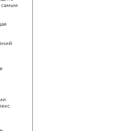
м самым
щая
нений
е
ами
лекс
е