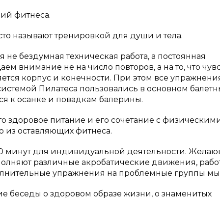
ий фитнеса.
то называют тренировкой для души и тела.
 не бездумная техническая работа, а постоянная
м внимание не на число повторов, а на то, что чувс
яется корпус и конечности. При этом все упражнени
системой Пилатеса пользовались в основном балет
ся к осанке и повадкам балерины.
то здоровое питание и его сочетание с физическим
о из оставляющих фитнеса.
20 минут для индивидуальной деятельности. Жела
полняют различные акробатические движения, рабо
олнительные упражнения на проблемные группы м
ие беседы о здоровом образе жизни, о знаменитых