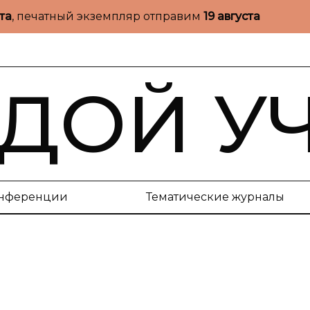
ста
, печатный экземпляр отправим
19 августа
ДОЙ У
нференции
Тематические журналы