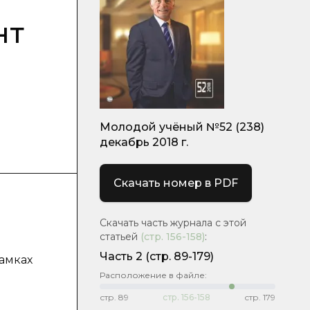
нт
Молодой учёный №52 (238)
декабрь 2018 г.
Скачать номер в PDF
Скачать часть журнала с этой
статьей
(стр.
156-158
)
:
Часть 2
(стр. 89-179)
рамках
Расположение в файле:
стр.
89
стр.
156-158
стр.
179