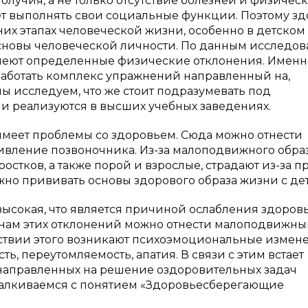
олучия, а не только отсутствие болезней и физичес
ет выполнять свои социальные функции. Поэтому з
их этапах человеческой жизни, особенно в детском
основы человеческой личности. По данным исследов
 имеют определенные физические отклонения. Именн
работать комплекс упражнений направленный на,
ы исследуем, что же стоит подразумевать под
и реализуются в высших учебных заведениях.
имеет проблемы со здоровьем. Сюда можно отнести
ивление позвоночника. Из-за малоподвижного обра
стков, а также порой и взрослые, страдают из-за п
ажно прививать основы здорового образа жизни с дет
высокая, что является причиной ослабления здоров
инам этих отклонений можно отнести малоподвижны
ствии этого возникают психоэмоциональные измене
ь, переутомляемость, апатия. В связи с этим встает
направленных на решение оздоровительных задач
талкиваемся с понятием «Здоровьесберегающие