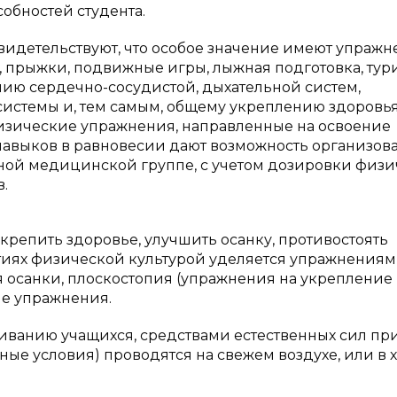
обностей студента.
видетельствуют, что особое значение имеют упражн
, прыжки, подвижные игры, лыжная подготовка, тур
ию сердечно-сосудистой, дыхательной систем,
истемы и, тем самым, общему укреплению здоровья
изические упражнения, направленные на освоение
 навыков в равновесии дают возможность организов
ьной медицинской группе, с учетом дозировки физ
.
крепить здоровье, улучшить осанку, противостоять
тиях физической культурой уделяется упражнениям
осанки, плоскостопия (упражнения на укрепление
ые упражнения.
иванию учащихся, средствами естественных сил пр
ные условия) проводятся на свежем воздухе, или в