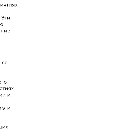
иятиях.
 Эти
ию
ение
 со
ого
ятиях,
ки и
 эти
щих