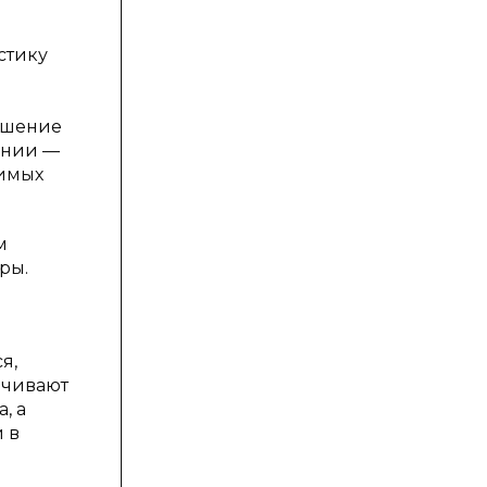
стику
учшение
ении —
димых
м
ры.
я,
ечивают
, а
 в