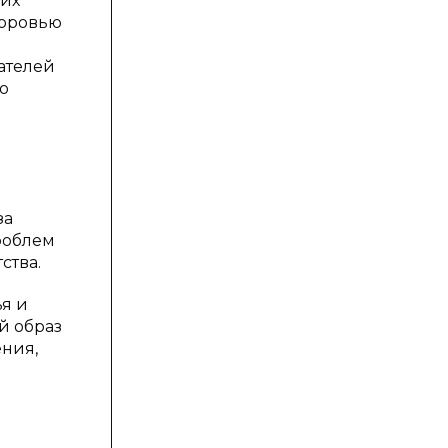
ких
доровью
ателей
о
за
роблем
ства.
ья и
й образ
ния,