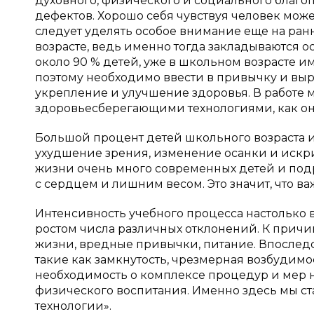
духовного, физического и социального благоп
дефектов. Хорошо себя чувствуя человек мож
следует уделять особое внимание еще на ранн
возрасте, ведь именно тогда закладываются 
около 90 % детей, уже в школьном возрасте
поэтому необходимо ввести в привычку и вы
укрепление и улучшение здоровья. В работе м
здоровьесберегающими технологиями, как он
Большой процент детей школьного возраста 
ухудшение зрения, изменение осанки и искр
жизни очень много современных детей и подро
с сердцем и лишним весом. Это значит, что в
Интенсивность учебного процесса настолько 
ростом числа различных отклонений. К прич
жизни, вредные привычки, питание. Впослед
такие как замкнутость, чрезмерная возбудимост
необходимость о комплексе процедур и мер 
физического воспитания. Именно здесь мы с
технологии».