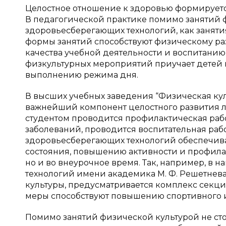
Целостное отношение к здоровью формируется
В педагогической практике помимо занятий 
здоровьесберегающих технологий, как занятия
формы занятий способствуют физическому р
качества учебной деятельности и воспитани
физкультурных мероприятий приучает детей к
выполнению режима дня.
В высших учебных заведения “Физическая кул
важнейший компонент целостного развития л
студентом проводится профилактическая раб
заболеваний, проводится воспитательная рабо
здоровьесберегающих технологий обеспечива
состояния, повышению активности и профилакт
но и во внеурочное время. Так, например, в
технологий имени академика М. Ф. Решетнева
культуры, предусматривается комплекс секций,
меры способствуют повышению спортивного ин
Помимо занятий физической культурой не ст