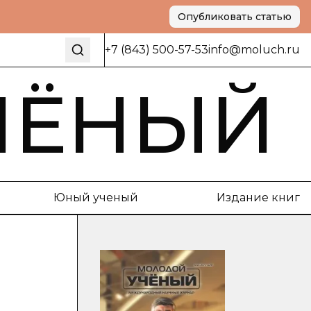
Опубликовать статью
+7 (843) 500-57-53
info@moluch.ru
ЧЁНЫЙ
Юный ученый
Издание книг