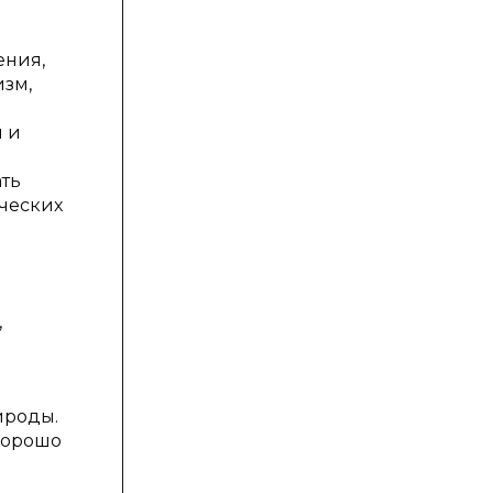
ения,
изм,
 и
ать
ических
,
ироды.
 хорошо