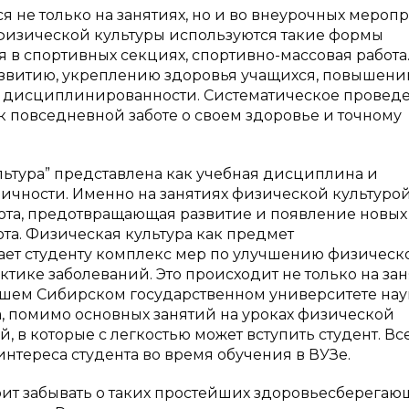
 не только на занятиях, но и во внеурочных меропр
физической культуры используются такие формы
 в спортивных секциях, спортивно-массовая работа.
азвитию, укреплению здоровья учащихся, повышен
ю дисциплинированности. Систематическое провед
 повседневной заботе о своем здоровье и точному
ьтура” представлена как учебная дисциплина и
ичности. Именно на занятиях физической культурой
ота, предотвращающая развитие и появление новых
та. Физическая культура как предмет
ет студенту комплекс мер по улучшению физическ
ике заболеваний. Это происходит не только на зан
 нашем Сибирском государственном университете нау
, помимо основных занятий на уроках физической
 в которые с легкостью может вступить студент. Все
тереса студента во время обучения в ВУЗе.
оит забывать о таких простейших здоровьесберегаю