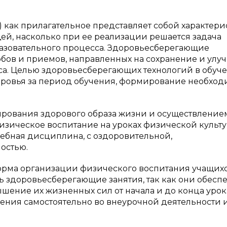
й) как прилагательное представляет собой характери
ей, насколько при ее реализации решается задача
разовательного процесса. Здоровьесберегающие
собов и приемов, направленных на сохранение и ул
сса. Целью здоровьесберегающих технологий в обуч
оровья за период обучения, формирование необхо
рования здорового образа жизни и осуществление
изическое воспитание на уроках физической культу
чебная дисциплина, с оздоровительной,
остью.
орма организации физического воспитания учащихс
 здоровьесберегающие занятия, так как они обесп
шение их жизненных сил от начала и до конца урока
ения самостоятельно во внеурочной деятельности и