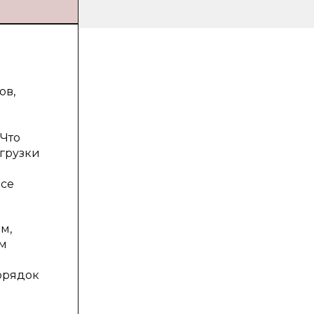
ов,
 Что
грузки
все
м,
ым
орядок