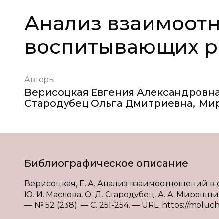
Анализ взаимоотн
воспитывающих р
Авторы
Верисоцкая Евгения Александровн
Стародубец Ольга Дмитриевна
,
Мир
Библиографическое описание
Верисоцкая, Е. А. Анализ взаимоотношений в с
Ю. И. Маслова, О. Д. Стародубец, А. А. Мирошн
— № 52 (238). — С. 251-254. — URL: https://moluch