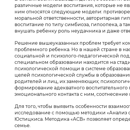
различные модели воспитания, которые не яв
ним относятся следующие модели: противоре
моральной ответственности, авторитарная гип
воспитание по типу симбиоза, гипоопека, а та
внушать ребенку роль неудачника и даже отве
Решение вышеуказанных проблем требует ком
проблемного ребенка. Но в нашей стране в 
социальной и психолого-педагогической под
специальном образовании находится на стад
психологической помощи в системе образования
целей психологической службы в образован
родителей и лиц, их заменяющих; психологич
формирование адекватного воспитательного 
эмоционального контакта с ним, соотнесение
Для того, чтобы выявить особенности взаимо
исследование с помощью методики «Анализ се
Юстицкиса. Методика «АСВ» позволяет опреде
семье.