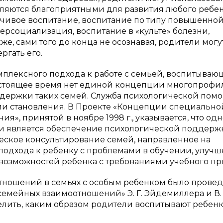
ляются благоприятными для развития любого ребен
чивое воспитание, воспитание по типу повышенно
ерсоциализация, воспитание в «культе» болезни,
кже, сами того до конца не осознавая, родители могу
ргать его.
плексного подхода к работе с семьей, воспитываю
настоящее время нет единой концепции многопроф
держки таких семей. Служба психологической пом
ии становления. В Проекте «Концепции специально
», принятой в ноябре 1998 г., указывается, что одн
ии является обеспечение психологической поддерж
еское консультирование семей, направленное на
подхода к ребенку с проблемами в обучении, улуч
 возможностей ребенка с требованиями учебного пр
отношений в семьях с особым ребенком было прове
мейных взаимоотношений» Э. Г. Эйдемиллера и В. 
лить, каким образом родители воспитывают ребенк