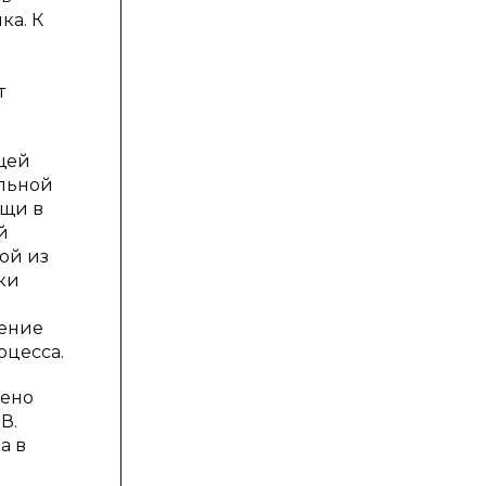
ка. К
й
т
щей
ильной
ощи в
й
ой из
ки
шение
оцесса.
дено
В.
а в