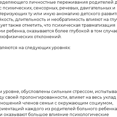
ределяющего личностные переживания родителей д
 психических, сенсорных, речевых, двигательных и
теризующих ту или иную аномалию детского развит
кость, длительность и необратимость влияют на гл
ет также отметить, что психическая травматизация
 ребенка, оказывается более глубокой в том случае
ихофизических отклонений.
вляются на следующих уровнях:
м уровне, обусловлены сильным стрессом, испытыв
ду своей пролонгированности, влияет на весь уклад
отношений членов семьи с окружающим социумом,
иентаций каждого из родителей больного ребенка
и оказывают большое влияние психологические