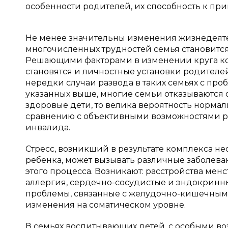
особенности родителей, их способность к при
Не менее значительны изменения жизнедеяте
многочисленных трудностей семья становится
Решающими факторами в изменении круга кон
становятся и личностные установки родителей
нередки случаи развода в таких семьях с про
указанных выше, многие семьи отказываются о
здоровые дети, то велика вероятность норма
сравнению с объективными возможностями р
инвалида.
Стресс, возникший в результате комплекса н
ребенка, может вызывать различные заболева
этого процесса. Возникают: расстройства мен
аллергия, сердечно-сосудистые и эндокринн
проблемы, связанные с желудочно-кишечным 
изменения на соматическом уровне.
В семьях воспитывающих детей, с особыми во