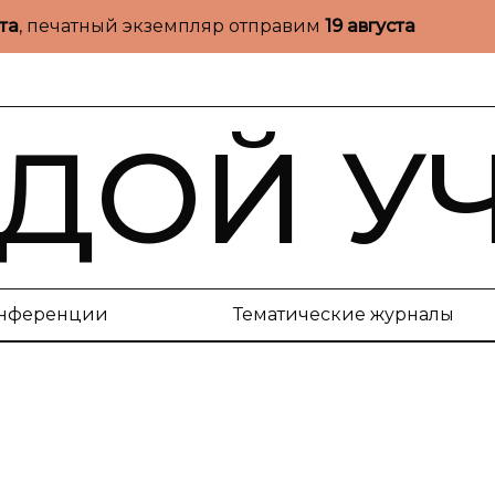
ста
, печатный экземпляр отправим
19 августа
ДОЙ У
нференции
Тематические журналы