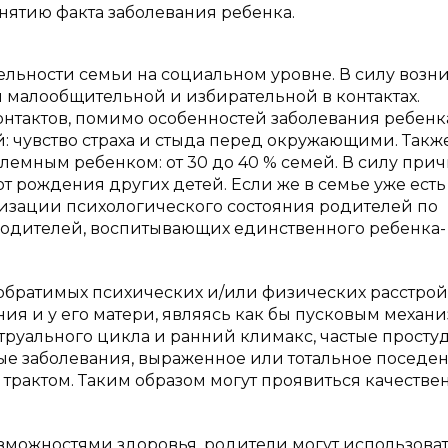
нятию факта заболевания ребенка.
льности семьи на социальном уровне. В силу возн
 малообщительной и избирательной в контактах.
тактов, помимо особенностей заболевания ребенк
: чувство страха и стыда перед окружающими. Такж
блемным ребенком: от 30 до 40 % семей. В силу прич
т рождения других детей. Если же в семье уже есть
лизации психологического состояния родителей по
одителей, воспитывающих единственного ребенка-
еобратимых психических и/или физических расстрой
ния и у его матери, являясь как бы пусковым механ
струального цикла и ранний климакс, частые просту
ые заболевания, выраженное или тотальное поседен
трактом. Таким образом могут проявиться качестве
зможностями здоровья, родители могут использова