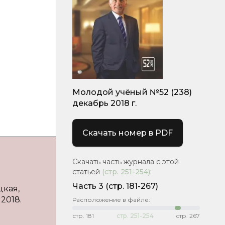
Молодой учёный №52 (238)
декабрь 2018 г.
Скачать номер в PDF
Скачать часть журнала с этой
статьей
(стр.
251-254
)
:
Часть 3
(стр. 181-267)
цкая,
2018.
Расположение в файле:
стр.
181
стр.
251-254
стр.
267