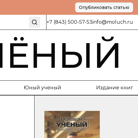
Опубликовать статью
+7 (843) 500-57-53
info@moluch.ru
ЧЁНЫЙ
Юный ученый
Издание книг