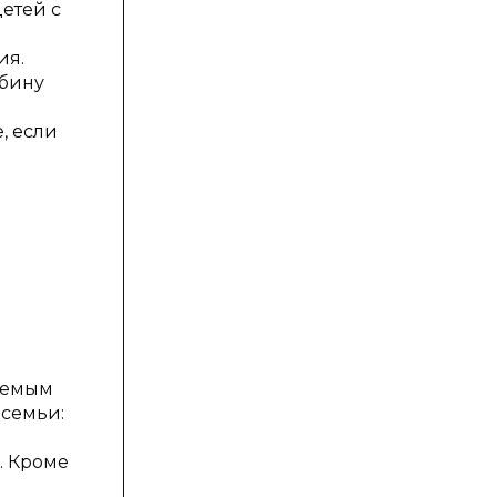
етей с
ия.
убину
, если
аемым
 семьи:
. Кроме