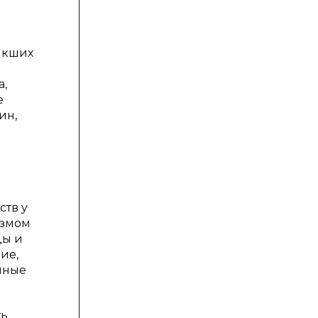
икших
а,
е
ин,
ств у
измом
ды и
ие,
нные
ть