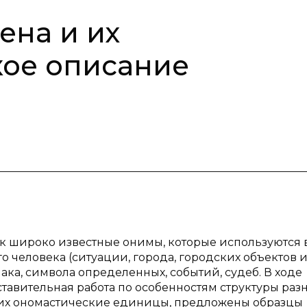
ена и их
кое описание
к широко известные онимы, которые используются 
о человека (ситуации, города, городских объектов и 
нака, символа определенных, событий, судеб. В ходе
авительная работа по особенностям структуры раз
щих ономастические единицы, предложены образцы