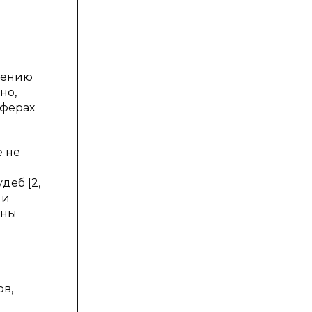
лению
но,
сферах
е не
деб [2,
 и
ины
в,