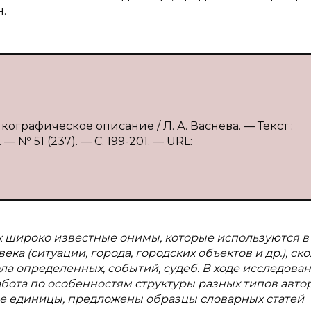
.
ографическое описание / Л. А. Васнева. — Текст :
 № 51 (237). — С. 199-201. — URL:
к широко известные онимы, которые используются в 
ка (ситуации, города, городских объектов и др.), ско
ола определенных, событий, судеб. В ходе исследова
бота по особенностям структуры разных типов авто
ие единицы, предложены образцы словарных статей