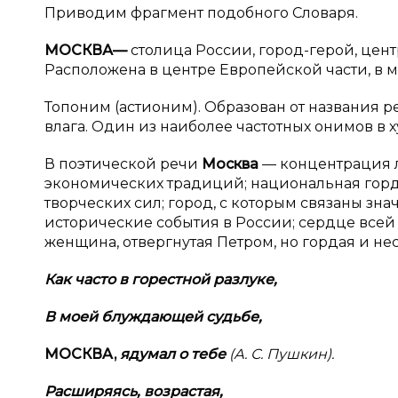
Приводим фрагмент подобного Словаря.
МОСКВА
—
столица России, город-герой, цен
Расположена в центре Европейской части, в м
Топоним (астионим). Образован от названия р
влага. Один из наиболее частотных онимов в 
В поэтической речи
Москва
— концентрация л
экономических традиций; национальная горд
творческих сил; город, с которым связаны з
исторические события в России; сердце всей 
женщина, отвергнутая Петром, но гордая и не
Как часто в
горестной разлуке,
В моей блуждающей судьбе,
МОСКВA,
я
думал о
тебе
(А. С. Пушкин).
Расширяясь, возрастая,