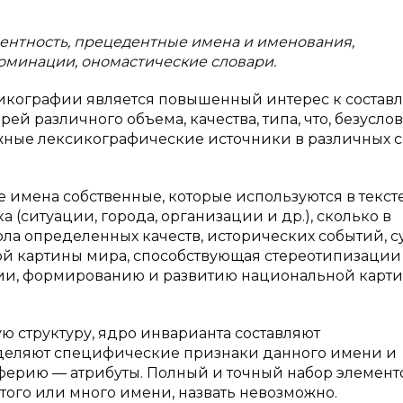
ентность, прецедентные имена и именования,
минации, ономастические словари.
кографии является повышенный интерес к состав
й различного объема, качества, типа, что, безуслов
ежные лексикографические источники в различных 
имена собственные, которые используются в текст
 (ситуации, города, организации и др.), сколько в
ола определенных качеств, исторических событий, су
ной картины мира, способствующая стереотипизации
нии, формированию и развитию национальной карт
 структуру, ядро инварианта составляют
деляют специфические признаки данного имени и
ферию — атрибуты. Полный и точный набор элементо
го или много имени, назвать невозможно.