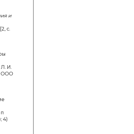
ния и
, с.
уры
Л. И.
: ООО
ие
ип
 4)