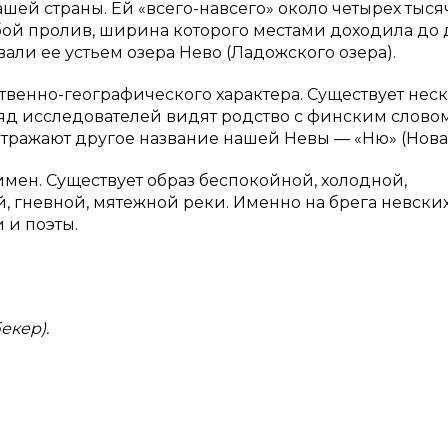
шей страны. Ей «всего-навсего» около четырех тысяч
бой пролив, ширина которого местами доходила до 
ли ее устьем озера Нево (Ладожского озера).
венно-географического характера. Существует нес
д исследователей видят родство с финским слово
 отражают другое название нашей Невы — «Ню» (Новая
имен. Существует образ беспокойной, холодной,
, гневной, мятежной реки. Именно на брега невски
 и поэты.
екер).