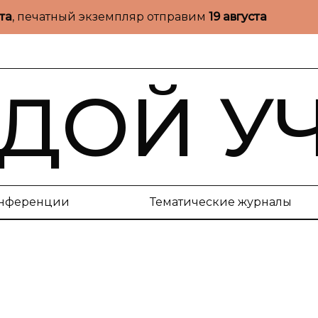
ста
, печатный экземпляр отправим
19 августа
ДОЙ У
нференции
Тематические журналы