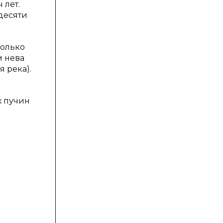
 лет.
десяти
колько
м нева
 река).
х пучин