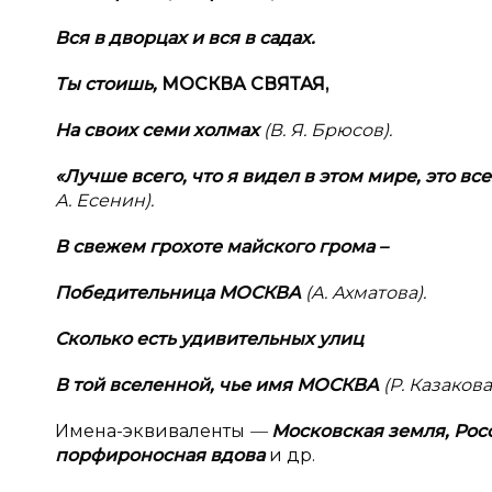
Вся в
дворцах и
вся в
садах.
Ты стоишь,
МОСКВA СВЯТАЯ,
На своих семи холмах
(В. Я. Брюсов).
«Лучше всего, что я
видел в
этом мире, это все
А. Есенин).
В свежем грохоте майского грома –
Победительница МОСКВA
(А. Ахматова).
Сколько есть удивительных улиц
В той вселенной, чье имя
МОСКВA
(Р. Казакова
Имeнa-эквивaлeнты
—
Московская
земля,
Рос
порфироносная вдова
и др.