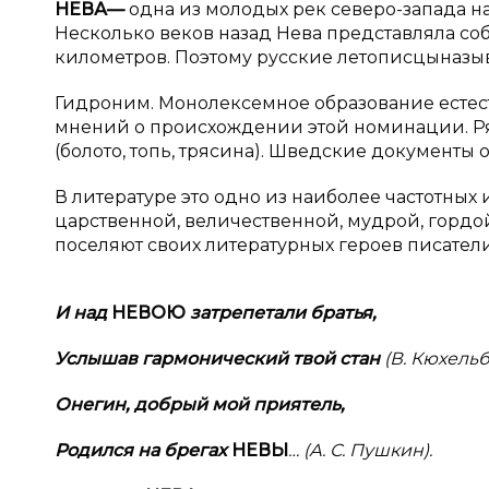
НЕВА
—
одна из молодых рек северо-запада на
Несколько веков назад Нева представляла со
километров. Поэтому русские летописцыназыва
Гидроним. Монолексемное образование естест
мнений о происхождении этой номинации. Ря
(болото, топь, трясина). Шведские документы
В литературе это одно из наиболее частотных 
царственной, величественной, мудрой, гордой
поселяют своих литературных героев писатели
И над
НEВОЮ
затрепетали братья,
Услышав гармонический твой стан
(В. Кюхельб
Онегин, добрый мой приятель,
Родился на брегах
НEВЫ
… (А. С. Пушкин).