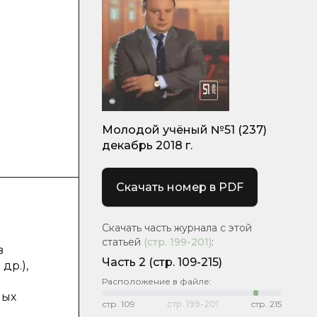
Молодой учёный №51 (237)
декабрь 2018 г.
Скачать номер в PDF
Скачать часть журнала с этой
статьей
(стр.
199-201
)
:
в
Часть 2
(стр. 109-215)
др.),
Расположение в файле:
ных
стр.
109
стр.
199-201
стр.
215