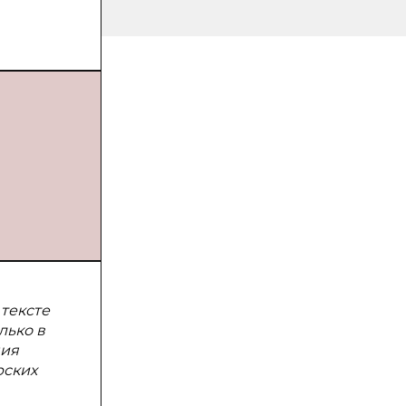
тексте
лько в
ния
рских