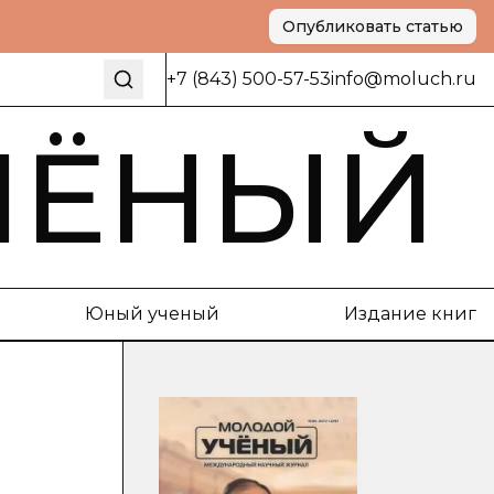
Опубликовать статью
+7 (843) 500-57-53
info@moluch.ru
ЧЁНЫЙ
Юный ученый
Издание книг