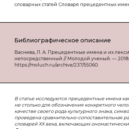
словарных статей Словаря прецедентных имен
Библиографическое описание
Васнева, Л. А. Прецедентные имена и их лексик
непосредственный // Молодой ученый. — 2018. —
https://moluch.ru/archive/237/55060.
В статье исследуются прецедентные имена ка
не столько для обозначения конкретного челове
качестве своего рода культурного знака, симв
проведена сравнительно-сопоставительная ра
словарей XX века, включающих ономастическ