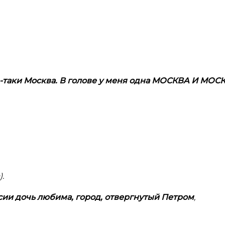
-таки Москва. В
голове у
меня одна МОСКВA И
МОСК
).
сии дочь любима, город, отвергнутый Петром
,