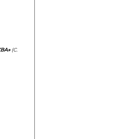
ВA»
(С.