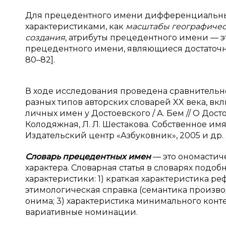
Для прецедентного имени дифференциальные
характеристиками, как
масштабы географическ
создания
, атрибуты прецедентного имени — э
прецедентного имени, являющиеся достаточны
80–82].
В ходе исследования проведена сравнительно
разных типов авторских словарей XX века, в
личных имен у Достоевского / А. Бем // О Достоевс
Колодяжная, Л. Л. Шестакова. Собственное имя
Издательский центр «Азбуковник», 2005 и др.
Словарь прецедентных имен
— это ономастич
характера. Словарная статья в словарях подо
характеристики: 1) краткая характеристика ре
этимологическая справка (семантика произво
онима; 3) характеристика минимального конте
вариативные номинации.