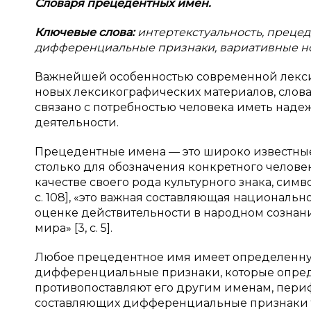
Словаря прецедентных имен.
Ключевые слова:
интертекстуальность, прецед
дифференциальные признаки, вариативные но
Важнейшей особенностью современной лекси
новых лексикографических материалов, словаре
связано с потребностью человека иметь над
деятельности.
Прецедентные имена — это широко известные 
столько для обозначения конкретного человека
качестве своего рода культурного знака, симв
с. 108], «это важная составляющая националь
оценке действительности в народном созна
мира» [3, с. 5].
Любое прецедентное имя имеет определенную
дифференциальные признаки, которые опре
противопоставляют его другим именам, пери
составляющих дифференциальные признаки то