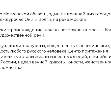
тр Московской области, один из древнейших городо
еждуречье Оки и Волги, на реке Москва.
еки, происхождение неясно; возможно, от моск — бол
художественной речи.
учших литературных, общественных, политических,
ость любого русского человека, центр притяжения
начительные этапы жизни известных людей, важнейш
России, идеал вечной красоты, юности, женственнос
сломленная.