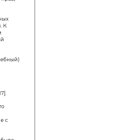
ных
. К
и
ий
дебный)
7].
то
е с