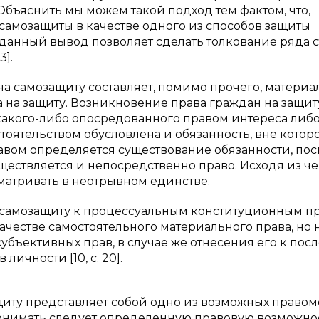
Объяснить мы можем такой подход тем фактом, что,
 самозащиты в качестве одного из способов защиты
данный вывод позволяет сделать толкование ряда с
3].
а самозащиту составляет, помимо прочего, материа
 на защиту. Возникновение права граждан на защит
какого-либо опосредованного правом интереса либ
тоятельством обусловлена и обязанность, вне котор
авом определяется существование обязанности, пос
ествляется и непосредственно право. Исходя из че
матривать в неотрывном единстве.
а самозащиту к процессуальным конституционным п
качестве самостоятельного материального права, но 
убъективных прав, в случае же отнесения его к по
ичности [10, с. 20].
щиту представляет собой одно из возможных право
понимать следует определенную правовую возможно