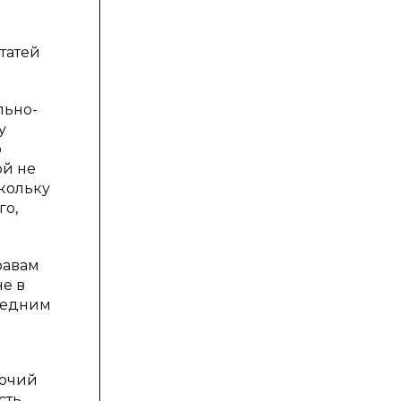
татей
льно-
у
о
ой не
кольку
го,
равам
не в
следним
мочий
сть