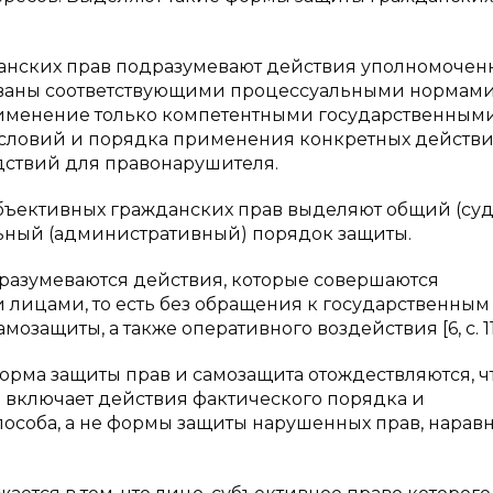
нских прав подразумевают действия уполномочен
ованы соответствующими процессуальными нормами
рименение только компетентными государственным
условий и порядка применения конкретных действ
дствий для правонарушителя.
ъективных гражданских прав выделяют общий (су
ьный (административный) порядок защиты.
азумеваются действия, которые совершаются
лицами, то есть без обращения к государственным
озащиты, а также оперативного воздействия [6, с. 11
ма защиты прав и самозащита отождествляются, ч
а включает действия фактического порядка и
пособа, а не формы защиты нарушенных прав, наравн