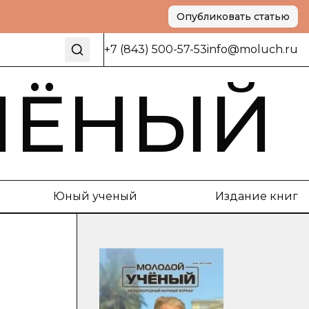
Опубликовать статью
+7 (843) 500-57-53
info@moluch.ru
ЧЁНЫЙ
Юный ученый
Издание книг