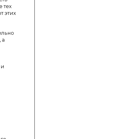
 тех
т этих
ельно
 а
 и