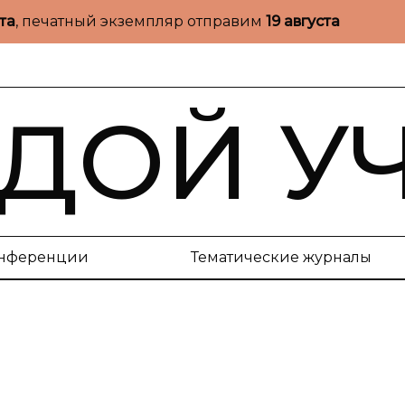
ста
, печатный экземпляр отправим
19 августа
ДОЙ У
нференции
Тематические журналы