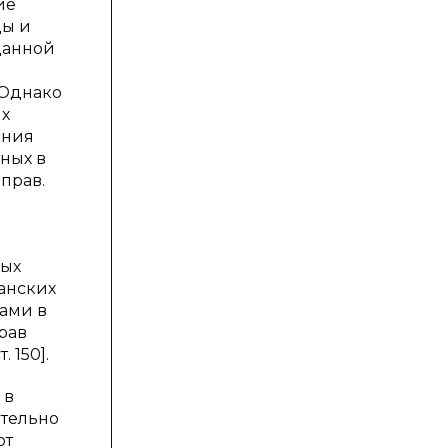
ие
ды и
данной
 Однако
ых
ения
ных в
прав.
вых
данских
ами в
рав
 150].
 в
ятельно
от