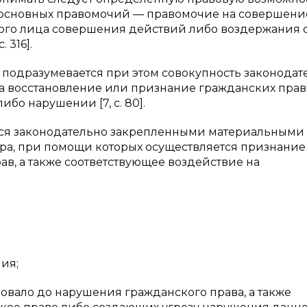
ех основных правомочий — правомочие на совершение
ного лица совершения действий либо воздержания о
 316].
 подразумевается при этом совокупность законодат
 восстановление или признание гражданских прав,
бо нарушении [7, с. 80].
тся законодательно закрепленными материальными
а, при помощи которых осуществляется признание
в, а также соответствующее воздействие на
ия;
овало до нарушения гражданского права, а также