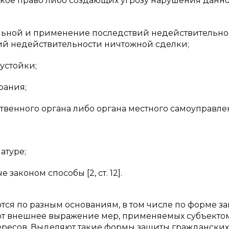
кое право либо создающих угрозу нарушения данн
льной и применение последствий недействительно
вий недействительности ничтожной сделки;
устойки;
рания;
твенного органа либо органа местного самоуправле
атуре;
законом способы [2, ст. 12].
ся по разным основаниям, в том числе по форме з
ют внешнее выражение мер, применяемых субъекто
ересов. Выделяют такие формы защиты гражданских