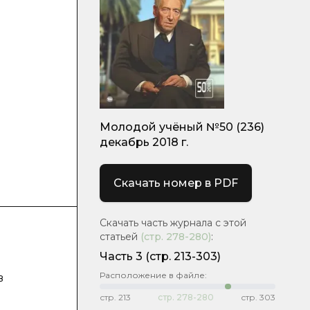
Молодой учёный №50 (236)
декабрь 2018 г.
Скачать номер в PDF
Скачать часть журнала с этой
статьей
(стр.
278-280
)
:
Часть 3
(стр. 213-303)
Расположение в файле:
в
стр.
213
стр.
278-280
стр.
303