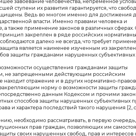
йшее завоевание человечества, непременное услов
шей ступени их развития гарантируется, что свобо
 защищены. Ведь во многом именно для достижения 
дарственной власти. Именно правами человека и
 а также применение законов в различных сферах.
й принцип закреплен в ряде российских нормативн
 соблюдаются далеко не всегда, что требует примен
озащита является наименее изученным из закреплен
обов защиты гражданами нарушенных субъективных 
 возможности осуществления гражданами защиты
ми, не запрещенными действующим российским
ние находит отражение и в других нормативно-право
РФ, закрепляющим норму о возможности защиты граж
епосредственно данным Кодексом и прочими закон
ретных способов защиты нарушенных субъективных п
ва и характера последствий такого нарушения [2, ст.
нию, необходимо рассматривать, в первую очередь,
итуционных прав граждан, позволяющих им самосто
щиты своих нарушенных свобод, прав и интересов 