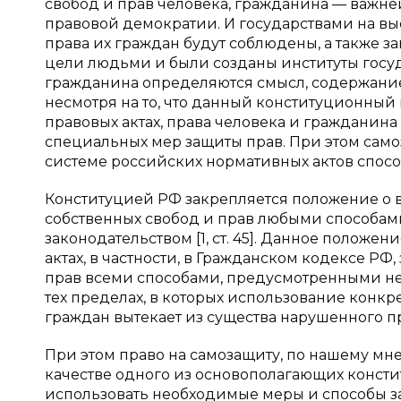
свобод и прав человека, гражданина — важне
правовой демократии. И государствами на выс
права их граждан будут соблюдены, а также
цели людьми и были созданы институты госу
гражданина определяются смысл, содержание,
несмотря на то, что данный конституционны
правовых актах, права человека и гражданина
специальных мер защиты прав. При этом сам
системе российских нормативных актов спос
Конституцией РФ закрепляется положение о
собственных свобод и прав любыми способа
законодательством [1, ст. 45]. Данное положе
актах, в частности, в Гражданском кодексе 
прав всеми способами, предусмотренными н
тех пределах, в которых использование конк
граждан вытекает из существа нарушенного пра
При этом право на самозащиту, по нашему мне
качестве одного из основополагающих конст
использовать необходимые меры и способы за