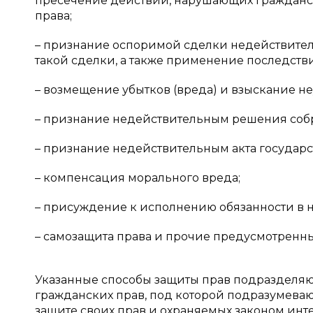
пресечение действий, нарушающих гражданс
права;
– признание оспоримой сделки недействите
такой сделки, а также применение последст
– возмещение убытков (вреда) и взыскание не
– признание недействительным решения соб
– признание недействительным акта государс
– компенсация морального вреда;
– присуждение к исполнению обязанности в н
– самозащита права и прочие предусмотренные 
Указанные способы защиты прав подразделяют
гражданских прав, под которой подразумева
защите своих прав и охраняемых законом инт