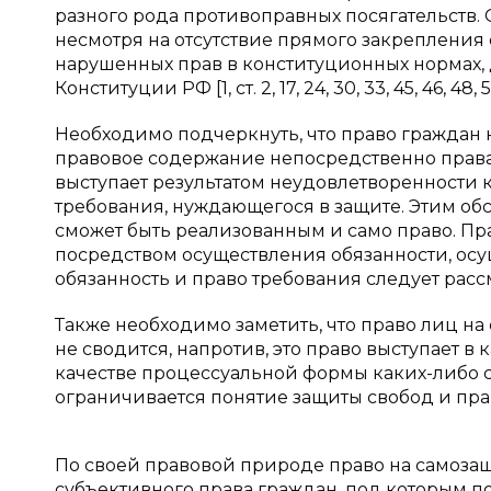
разного рода противоправных посягательств. 
несмотря на отсутствие прямого закрепления
нарушенных прав в конституционных нормах, 
Конституции РФ [1, ст. 2, 17, 24, 30, 33, 45, 46, 48, 5
Необходимо подчеркнуть, что право граждан н
правовое содержание непосредственно права
выступает результатом неудовлетворенности 
требования, нуждающегося в защите. Этим обс
сможет быть реализованным и само право. Пр
посредством осуществления обязанности, осущ
обязанность и право требования следует расс
Также необходимо заметить, что право лиц н
не сводится, напротив, это право выступает в 
качестве процессуальной формы каких-либо с
ограничивается понятие защиты свобод и прав л
По своей правовой природе право на самоза
субъективного права граждан, под которым 