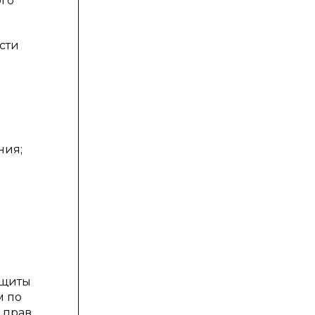
ого
сти
ния;
ащиты
м по
 прав,