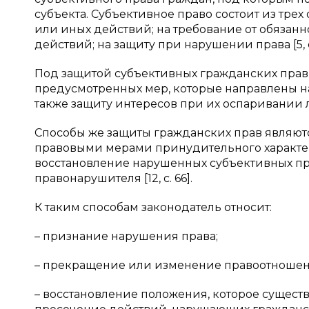
субъекта. Субъективное право состоит из тр
или иных действий; на требование от обязан
действий; на защиту при нарушении права [5, с.
Под защитой субъективных гражданских прав
предусмотренных мер, которые направлены на
также защиту интересов при их оспаривании ли
Способы же защиты гражданских прав являю
правовыми мерами принудительного характер
восстановление нарушенных субъективных пра
правонарушителя [12, с. 66].
К таким способам законодатель относит:
– признание нарушения права;
– прекращение или изменение правоотношен
– восстановление положения, которое существ