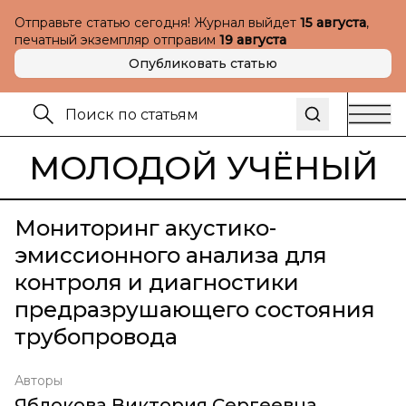
Отправьте статью сегодня! Журнал выйдет
15 августа
,
печатный экземпляр отправим
19 августа
Опубликовать статью
МОЛОДОЙ УЧЁНЫЙ
Мониторинг акустико-
эмиссионного анализа для
контроля и диагностики
предразрушающего состояния
трубопровода
Авторы
Яблокова Виктория Сергеевна
,