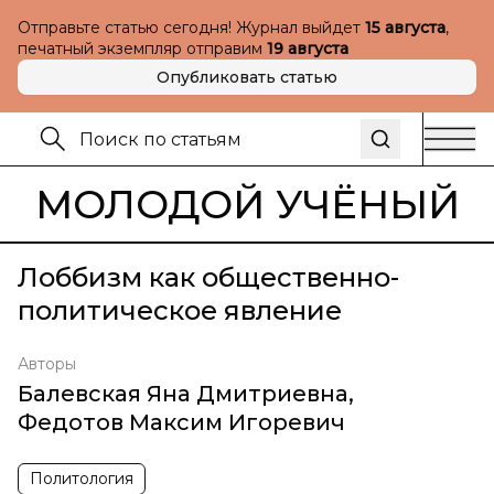
Отправьте статью сегодня! Журнал выйдет
15 августа
,
печатный экземпляр отправим
19 августа
Опубликовать статью
МОЛОДОЙ УЧЁНЫЙ
Лоббизм как общественно-
политическое явление
Авторы
Балевская Яна Дмитриевна
,
Федотов Максим Игоревич
Политология