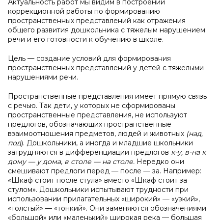
Актуальность работ мы видим в построении
коррекционной работы по формированию
пространственных представлений как отражения
общего развития дошкольника с тяжелым нарушением
речи и его готовности к обучению в школе.
Цель — создание условий для формирования
пространственных представлений у детей с тяжелыми
нарушениями речи.
Пространственные представления имеет прямую связь
с речью. Так дети, у которых не сформированы
пространственные представления, не используют
предлогов, обозначающих пространственные
взаимоотношения предметов, людей и животных
(над,
под
). Дошкольники, а иногда и младшие школьники
затрудняются в дифференциации предлогов
к-у, в-на к
дому — у дома, в столе — на столе.
Нередко они
смешивают предлоги перед — после — за. Например:
«Шкаф стоит после стула» вместо «Шкаф стоит за
стулом». Дошкольники испытывают трудности при
использовании прилагательных «широкий» — «узкий»,
«толстый» — «тонкий». Они заменяются обозначениями
«большой» или «маленький» широкая река — большая