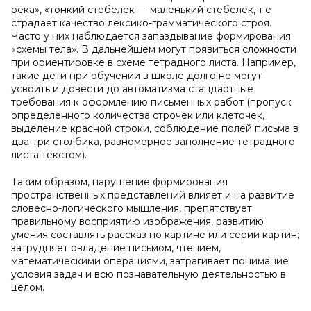
река», «тонкий стебелек — маленький стебелек, т.е
страдает качество лексико-грамматического строя.
Часто у них наблюдается запаздывание формирования
«схемы тела». В дальнейшем могут появиться сложности
при ориентировке в схеме тетрадного листа. Например,
такие дети при обучении в школе долго не могут
усвоить и довести до автоматизма стандартные
требования к оформлению письменных работ (пропуск
определенного количества строчек или клеточек,
выделение красной строки, соблюдение полей письма в
два-три столбика, равномерное заполнение тетрадного
листа текстом).
Таким образом, нарушение формирования
пространственных представлений влияет
и
на развитие
словесно-логического мышления, препятствует
правильному восприятию изображения, развитию
умения составлять рассказ по картине или серии картин;
затрудняет овладение письмом, чтением,
математическими операциями, затрагивает понимание
условия задач и всю познавательную деятельностью в
целом.