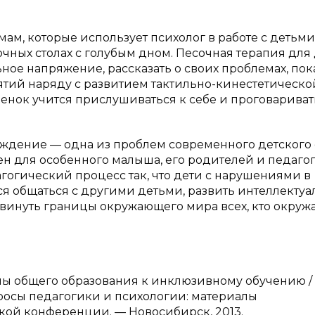
м, которые использует психолог в работе с детьми
очных столах с голубым дном. Песочная терапия для
ое напряжение, рассказать о своих проблемах, пок
анятий наряду с развитием тактильно-кинестетическо
бенок учится прислушиваться к себе и проговариват
дение — одна из проблем современного детского са
н для особенного малыша, его родителей и педагог
гогический процесс так, что дети с нарушениями в
ся общаться с другими детьми, развить интеллекту
двинуть границы окружающего мира всех, кто окруж
емы общего образования к инклюзивному обучению / 
опросы педагогики и психологии: материалы
ой конференции. — Новосибирск, 2013.