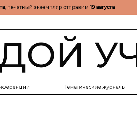
ста
, печатный экземпляр отправим
19 августа
ДОЙ У
нференции
Тематические журналы