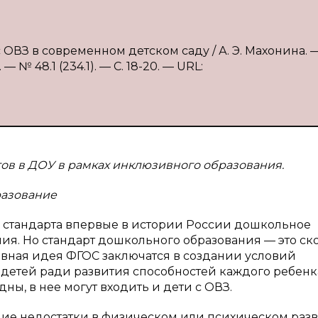
 ОВЗ в современном детском саду / А. Э. Махонина. — 
№ 48.1 (234.1). — С. 18-20. — URL:
гов в ДОУ в рамках инклюзивного образования.
разование
 стандарта впервые в истории России дошкольное
ия. Но стандарт дошкольного образования — это ск
лавная идея ФГОС заключатся в создании условий
детей ради развития способностей каждого ребенка
ы, в нее могут входить и дети с ОВЗ.
ие недостатки в физическом или психическом разв