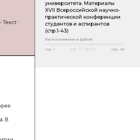
университета. Материалы
XVII Всероссийской научно-
практической конференции
Текст :
студентов и аспирантов
(стр.1-43)
Расположение в файле:
стр.
1
стр.
Т.1. 18-20
стр.
43
орее
. В
итии,