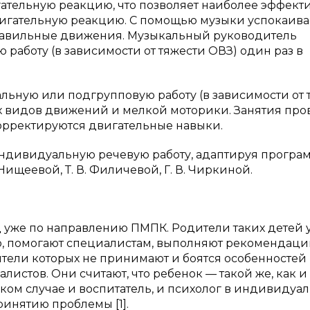
ательную реакцию, что позволяет наиболее эффект
вигательную реакцию. С помощью музыки успокаива
правильные движения. Музыкальный руководитель
аботу (в зависимости от тяжести ОВЗ) один раз в
льную или подгрупповую работу (в зависимости от 
х видов движений и мелкой моторики. Занятия про
корректируются двигательные навыки.
дивидуальную речевую работу, адаптируя програ
ищеевой, Т. В. Филичевой, Г. В. Чиркиной.
д уже по направлению ПМПК. Родители таких детей 
о, помогают специалистам, выполняют рекомендаци
ители которых не принимают и боятся особенностей
истов. Они считают, что ребенок — такой же, как и 
таком случае и воспитатель, и психолог в индивидуа
инятию проблемы [1].