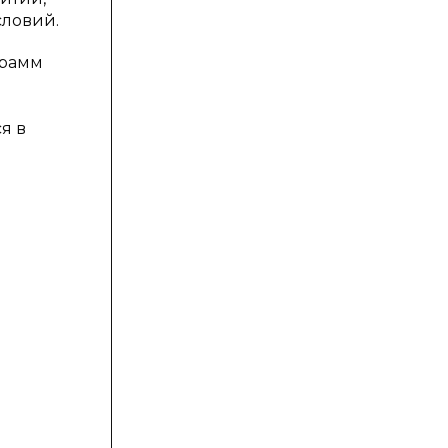
ловий.
грамм
я в