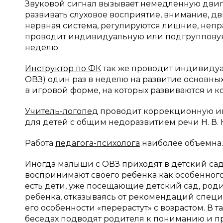
Звуковой сигнал вызывает немедленную двиг
развивать слуховое восприятие, внимание, д
нервная система, регулируются лишние, не
проводит индивидуальную или подгрупповую р
неделю.
Инструктор по ФК
так же проводит индивидуа
ОВЗ) один раз в неделю на развитие основны
в игровой форме, на которых развиваются и 
Учитель-логопед
проводит коррекционную ин
для детей с общим недоразвитием речи Н. В. Н
Работа
педагога-психолога
наиболее объемна.
Иногда малыши с ОВЗ приходят в детский са
воспринимают своего ребенка как особенног
есть дети, уже посещающие детский сад, род
ребенка, отказываясь от рекомендаций специал
его особенности «перерастут» с возрастом. В 
беседах подводят родителя к пониманию и пр