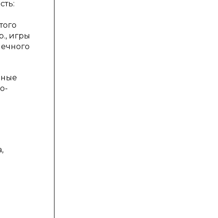
сть:
того
., игры
шечного
вные
о-
,