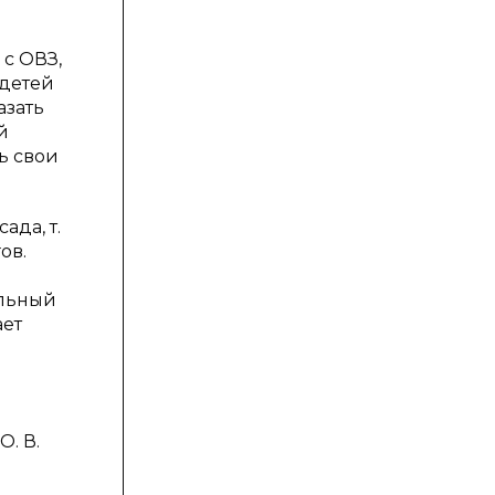
 с ОВЗ,
 детей
азать
й
ь свои
да, т.
ов.
альный
ает
О. В.