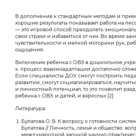
В дополнение к стандартным методам и приема
хорошие результаты показывает работа на пес
— это игровой способ преодолеть эмоциональн
свои страхи и избавиться от них. Во время з
чувствительности и мелкой моторики рук, ре
ощущения.
Включение ребенка с ОВЗ в дошкольное учреж
к. процесс взаимоадаптации достаточно сложе
Если специалисты ДОУ смогут построить педа
развитии, смогут социализироваться, научить
и личностный потенциал, то это позволит раз
ребенка с ОВЗ: и детей, и взрослых [2].
Литература:
Булатова О. В. К вопросу о готовности сист
Булатова // Личность, семья и общество: в
международной заочной научно-практическ