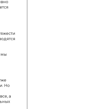
ивно
ется
тяжести
водятся
ммы
уже
и. Но
все, а
льных