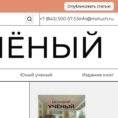
Опубликовать статью
+7 (843) 500-57-53
info@moluch.ru
ЧЁНЫЙ
Юный ученый
Издание книг