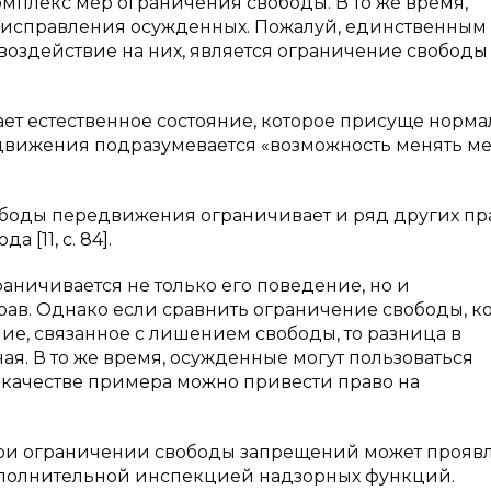
мплекс мер ограничения свободы. В то же время,
я исправления осужденных. Пожалуй, единственным
оздействие на них, является ограничение свободы
ет естественное состояние, которое присуще норм
движения подразумевается «возможность менять ме
вободы передвижения ограничивает и ряд других пра
[11, с. 84].
ничивается не только его поведение, но и
рав. Однако если сравнить ограничение свободы, к
ние, связанное с лишением свободы, то разница в
я. В то же время, осужденные могут пользоваться
В качестве примера можно привести право на
ри ограничении свободы запрещений может проявл
сполнительной инспекцией надзорных функций.