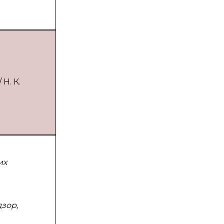
Н. К.
их
зор,