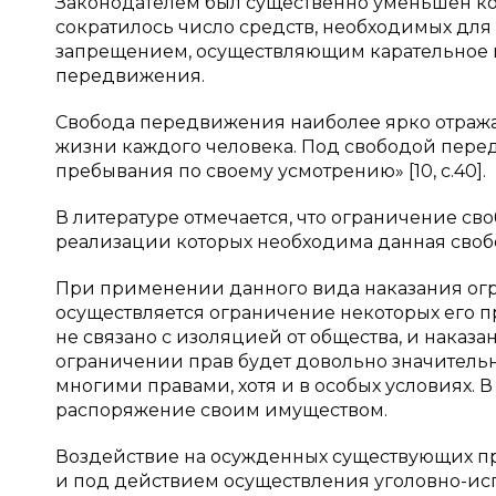
Законодателем был существенно уменьшен ко
сократилось число средств, необходимых дл
запрещением, осуществляющим карательное в
передвижения.
Свобода передвижения наиболее ярко отража
жизни каждого человека. Под свободой пере
пребывания по своему усмотрению» [10, с.40].
В литературе отмечается, что ограничение с
реализации которых необходима данная свобода 
При применении данного вида наказания огра
осуществляется ограничение некоторых его п
не связано с изоляцией от общества, и наказа
ограничении прав будет довольно значительна
многими правами, хотя и в особых условиях. 
распоряжение своим имуществом.
Воздействие на осужденных существующих п
и под действием осуществления уголовно-и