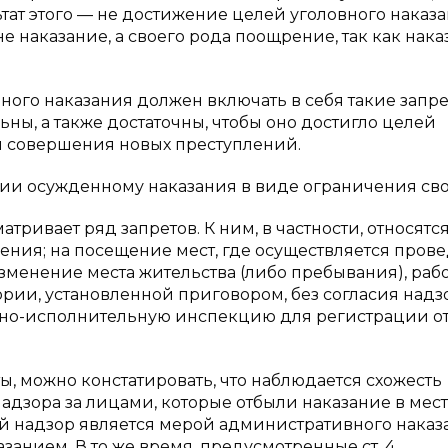
ьтат этого — не достижение целей уголовного наказа
не наказание, а своего рода поощрение, так как нак
ого наказания должен включать в себя такие запре
ны, а также достаточны, чтобы оно достигло целей
 совершения новых преступлений.
нии осужденному наказания в виде ограничения св
тривает ряд запретов. К ним, в частности, относятс
ения; на посещение мест, где осуществляется пров
зменение места жительства (либо пребывания), раб
тории, установленной приговором, без согласия над
овно-исполнительную инспекцию для регистрации о
ы, можно констатировать, что наблюдается схожесть
дзора за лицами, которые отбыли наказание в мест
 надзор является мерой административного наказ
анием. В то же время, предусмотренные ст. 4