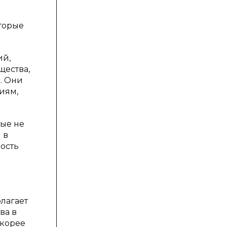
торые
ий,
щества,
. Они
иям,
рые не
 в
вость
лагает
ва в
скорее