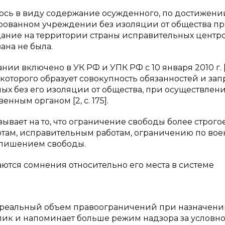
сь в виду содержание осужденного, по достижени
ированном учреждении без изоляции от общества п
ание на территории страны исправительных центро
ана не была.
 включено в УК РФ и УПК РФ с 10 января 2010 г. [
которого образует совокупность обязанностей и зап
ых без его изоляции от общества, при осуществлени
ным органом [2, с. 175].
зывает на то, что ограничение свободы более строго
отам, исправительным работам, ограничению по во
с лишением свободы.
ются сомнения относительно его места в системе
что реальный объем правоограничений при назначен
лик и напоминает больше режим надзора за условн