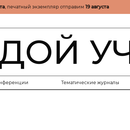
ста
, печатный экземпляр отправим
19 августа
ДОЙ У
нференции
Тематические журналы