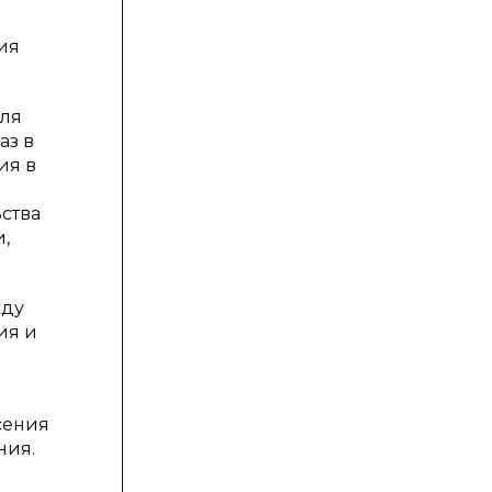
ия
для
аз в
ия в
ства
,
жду
ия и
сения
ния.