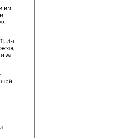
и им
ри
в.
1]. Им
ретов,
и за
е
енной
ии
о