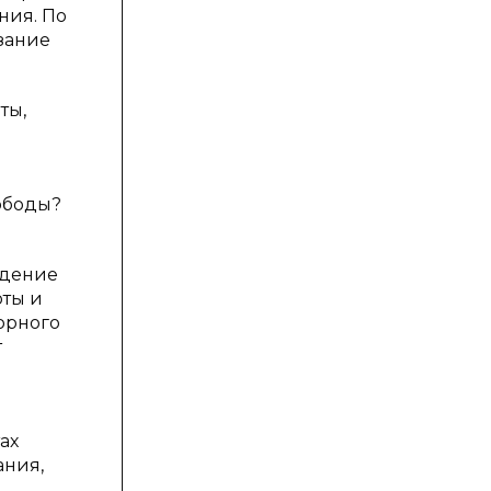
ния. По
азание
ты,
ободы?
я
едение
оты и
зорного
т
ах
ания,