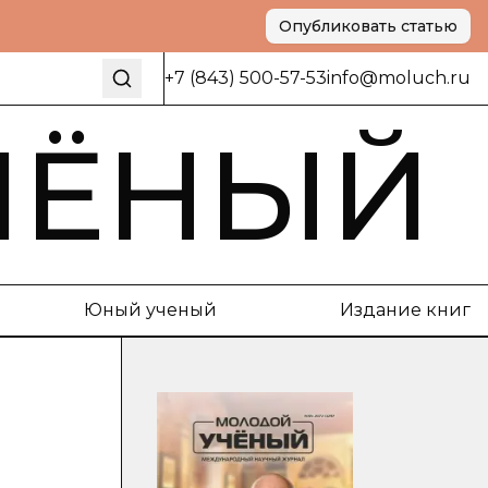
Опубликовать статью
+7 (843) 500-57-53
info@moluch.ru
ЧЁНЫЙ
Юный ученый
Издание книг