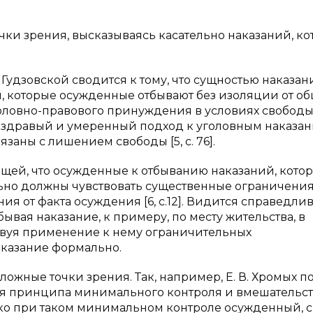
ки зрения, высказываясь касательно наказаний, ко
. Гудзовской сводится к тому, что сущностью наказан
 которые осужденные отбывают без изоляции от об
головно-правового принуждения в условиях свободы
ее здравый и умеренный подход к уголовным наказан
заны с лишением свободы [5, с. 76].
ющей, что осужденные к отбыванию наказаний, кото
ельно должны чувствовать существенные ограничения
ия от факта осуждения [6, с.12]. Видится справедли
ывая наказание, к примеру, по месту жительства, в
твуя применение к нему ограничительных
аказание формально.
жные точки зрения. Так, например, Е. В. Хромых по
я принципа минимального контроля и вмешательст
нако при таком минимальном контроле осужденный, 