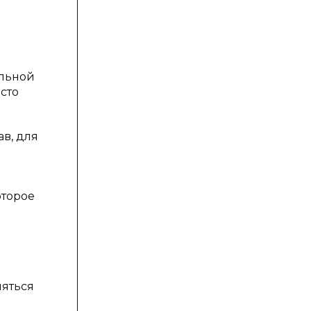
альной
сто
в, для
оторое
яться