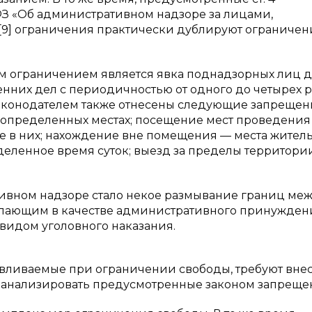
-ФЗ «Об административном надзоре за лицами,
[9] ограничения практически дублируют ограничен
м ограничением является явка поднадзорных лиц 
нних дел с периодичностью от одного до четырех р
аконодателем также отнесены следующие запрещен
определенных местах; посещение мест проведения
ие в них; нахождение вне помещения — места житель
еленное время суток; выезд за пределы территории
ивном надзоре стало некое размывание границ ме
упающим в качестве административного принужден
видом уголовного наказания.
авливаемые при ограничении свободы, требуют вне
роанализировать предусмотренные законом запреще