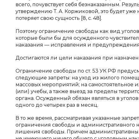
всего, почувствует себя безнаказанным. Резул
утверждению Т. А. Коржиковой, это будет уже 
потеряет свою сущность [8, с. 48].
Поэтому ограничение свободы как вид уголовн
которые были бы для осужденного чувствитель
наказания — исправления и предупреждения
Достигаются ли цели наказания при назначе
Ограничение свободы по ст. 53 УК РФ предусма
следующие запреты: на уход из жилого помещ
массовых мероприятий; на самостоятельное и
(или) учебы, а также выезд за пределы терри
органа. Осужденный обязан являться в угол
одного до четырех раз в месяц.
В то же время, рассматривая указанные запрет
ограничения свободы и административного на
лишения свободы. Причем административный
не имеющего ничего общего с уголовным наказ