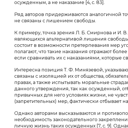
осужденным, а не наказание [4, с. 83].
Ряд авторов придерживаются аналогичной точ
не связаны с лишением свободы.
К примеру, точка зрения Л. Б. Смирнова и И. В
являющихся альтернативой лишения свободы,
состоит в возможности претерпевания мер у
полагают, что такие наказания отражают бол
если сравнивать их с наказаниями, которые свя
Интересна позиция Т. Ф. Минязевой, указыва
связаны с изоляцией их от общества, обязат
правах, а также испытывать моральные страдан
данного утверждения, так как осужденный, отб
привычных для него условиях жизни, не чувс
(запретительных) мер, фактически отбывает н
Однако авторами высказываются и противополо
необходимость законодательного закреплени
личную жизнь таких осужденных [7, с. 9]. Од