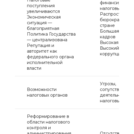
Налоговые
финансирован
поступления
налоговых орга
увеличиваются
Распространен
Экономическая
бюрократия в
ситуация —
стране
благоприятная
Большая текуч
Политика Государства
кадров
— централизована
Высокая нагруз
Репутация и
Высокий урове
авторитет как
коррупции
федерального органа
исполнительной
власти
Угрозы,
Возможности
сопутствующие
налоговых органов
деятельности
налоговых орга
Реформирование в
области налогового
контроля и
администрирования
Отсутствие