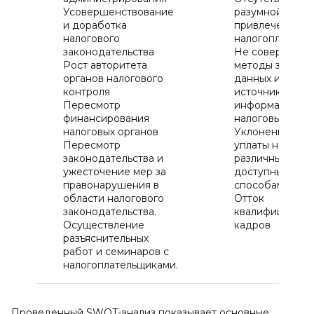
Усовершенствование
разумной поли
и доработка
привлечения
налогового
налогоплатель
законодательства
Не совершенн
Рост авторитета
методы защиты
органов налогового
данных и
контроля
источников
Пересмотр
информации
финансирования
налоговых орга
налоговых органов
Уклонение от
Пересмотр
уплаты налогов
законодательства и
различными
ужесточение мер за
доступными
правонарушения в
способами.
области налогового
Отток
законодательства.
квалифицирова
Осуществление
кадров
разъяснительных
работ и семинаров с
налогоплательщиками.
Проведенный SWOT-анализ показывает основные