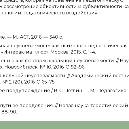
а средств, которая направлена на педагогическую
ь рассмотрение объективности и субъективности к
нологии педагогического воздействия.
 — М.: АСТ, 2016. — 340 с.
ьная неуспеваемость как психолого-педагогическая
Интерактив плюс». Москва. 2015. С. 1–4.
учению как факторы школьной неуспеваемости. // На
Новосибирск. № 10, 2016. С. 92–96.
школьной неуспеваемости. // Академический вестн
2 (20), 2016. С. 65–75.
е предупреждение / В. С. Цетлин. — М.: Педагогика, 
пути её преодоления. // Новая наука: теоретический
. 88–90.