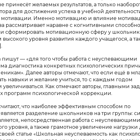
е принесёт желаемых результатов, а только наоборо
тора для достижения успеха в учебной деятельност
 мотивации. Именно мотивацию и влияние мотива
ава рассматривает наравне с когнитивными способн
если сформировать мотивационную сферу у школьнико
высокого уровня развития каждого учащегося, а та
.
а пишут — «для того чтобы работа с неуспевающими
има диагностика конкретных психологических прич
никам». Далее авторы отмечают, что если ещё в м
ть навыки и желание учиться, то с каждым годом
 и увеличиваться. Как отмечают авторы, главными за
ых программ психологической коррекции.
 считают, что наиболее эффективным способом по
вляется разделение школьников на три группы: с
является, непосредственная работа с неуспевающим
го уровня, а также грамотное увеличение нагрузки
своей статье «Школьная неуспеваемость как психоло