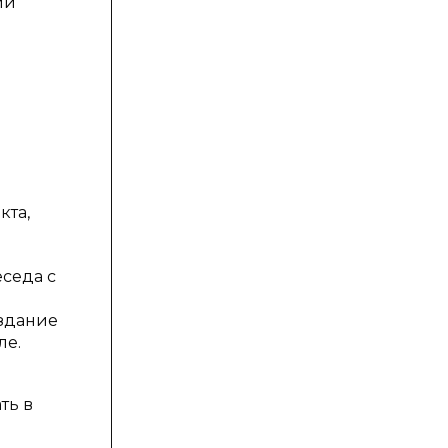
ии
кта,
еседа с
здание
ле.
ть в