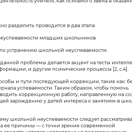
деятельность учителя, как основного звена в оказан
но разделить проводится в два этапа:
 неуспеваемости младших школьников.
 по устранению школьной неуспеваемости.
данной проблемы делается акцент на тесты интелле
рмации, и другие психические процессы [2, c.4].
пособы и пути последующей коррекции, такие как: б
урнала успеваемости. Таким образом, чтобы помочь
одить коррекционную работу, направленную на со
ей зарождению у детей интереса к занятиям в шко
лему школьной неуспеваемости следует рассматрива
 а ее причины — с точки зрения современной