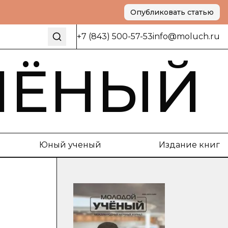
Опубликовать статью
+7 (843) 500-57-53
info@moluch.ru
ЧЁНЫЙ
Юный ученый
Издание книг