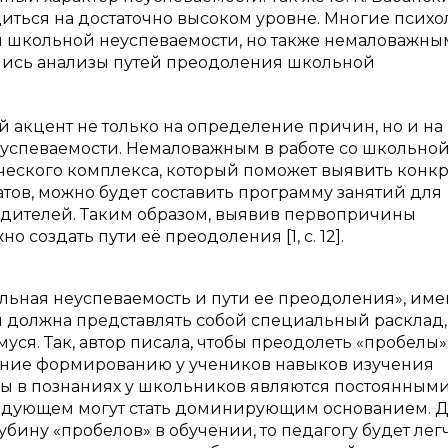
диться на достаточно высоком уровне. Многие псих
ы школьной неуспеваемости, но также немаловажны
лись анализы путей преодоления школьной
 акцент не только на определение причин, но и на
успеваемости. Немаловажным в работе со школьно
ческого комплекса, который поможет выявить конк
тов, можно будет составить программу занятий для
одителей. Таким образом, выявив первопричины
создать пути её преодоления [1, c. 12].
кольная неуспеваемость и пути ее преодоления», им
 должна представлять собой специальный расклад,
ся. Так, автор писала, чтобы преодолеть «пробелы»
ание формированию у учеников навыков изучения
елы в познаниях у школьников являются постоянным
едующем могут стать доминирующим основанием. Д.
убину «пробелов» в обучении, то педагогу будет лег