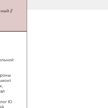
ный //
ольной
ороны
ьмонт.
к,
вал
лог Ю.
ий