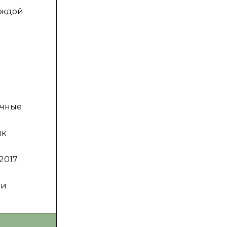
аждой
учные
ик
2017.
 и