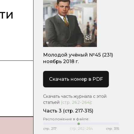
ти
Молодой учёный №45 (231)
ноябрь 2018 г.
Скачать номер в PDF
Скачать часть журнала с этой
статьей
(стр.
262-264
)
:
Часть 3
(стр. 217-315)
Расположение в файле:
стр.
217
стр.
262-264
стр.
315