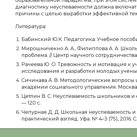
образовательной парадигмы, при этом систем
диагностику неуспеваемости должна включат
причины с целью выработки эффективной тех
Литература:
Бабинский Ю.К. Педагогика: Учебное пособие.
Мирошничекно А. А., Филиппова А. А. Школ
проблема. // Центр научного сотрудничества «
Рачеева Ю. О. Тревожность и мотивация к 
исследования и разработки молодых учёных. 
Сичинава А. В. Методологические вопросы 
академии социального управления. Москва. № 
Цетлин В. С. Неуспеваемость школьников и е
— 120 с.
Чепурная Д. Д. Школьная неуспеваемость и 
практический взгляд. Уфа. № 4–3 (75), 2016. С