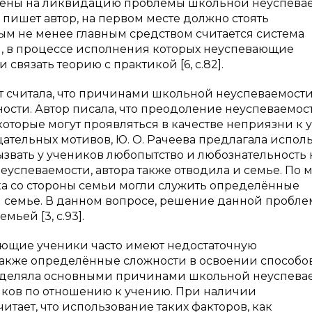
целены на ликвидацию проблемы школьной неуспевае
 пишет автор, на первом месте должно стоять
ым не менее главным средством считается система
, в процессе исполнения которых неуспевающие
связать теорию с практикой [6, c.82].
рот считала, что причинами школьной неуспеваемости
ости. Автор писала, что преодоление неуспеваемос
которые могут проявляться в качестве неприязни к 
ательных мотивов, Ю. О. Рачеева предлагала испол
ызвать у учеников любопытство и любознательность 
еуспеваемости, автора также отводила и семье. По
а со стороны семьи могли служить определённые
и семье. В данном вопросе, решение данной пробл
ьей [3, c.93].
евающие ученики часто имеют недостаточную
акже определённые сложности в освоении способо
выделяла основными причинами школьной неуспева
ков по отношению к учению. При наличии
тает, что использование таких факторов, как