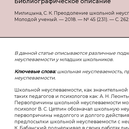
Библиографическое описание
Милицына, С. К. Преодоление школьной неуспе
Молодой ученый. — 2018. — № 45 (231). — С. 262-
В данной статье описываются различные под
неуспеваемости у младших школьников.
Ключевые слова:
школьная неуспеваемость, п
неуспеваемости.
Школьной неуспеваемости, как значительной
таких педагогов и психологов как: А. Н. Леонтьев
Первопричины школьной неуспеваемости мож
психолог В. С. Цетлин обозначал школьную не
первопричины недолгого и долгого действия.
предпосылки школьной неуспеваемости с неш
К. Бабанский подчёркивал в своих работах ли