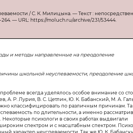
ваемости / С. К. Милицына. — Текст : непосредствен
264. — URL: https://moluch.ru/archive/231/53444.
ходы и методы направленные на преодоление
ричины школьной неуспеваемости, преодоление шк
 проблеме всегда уделялось особое внимание со ст
, А. Р. Лурия, В. С. Цетлин, Ю. К. Бабанский, М. А. Гал
но классифицировать по различным причинам. Та
успеваемость по длительности, а именно рассматри
 Некоторые психологи в своих работах выдвигали
ироким спектром и с масштабным спектром. Психо
чный характер неуспеваемости. Так же Ю. К. Бабанск