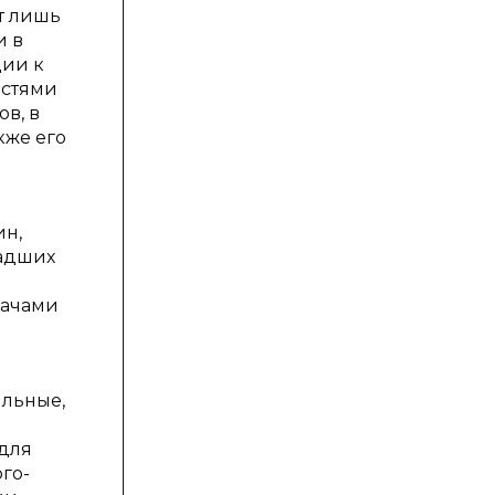
т лишь
и в
ции к
остями
в, в
кже его
ин,
ладших
дачами
ильные,
и
 для
го-