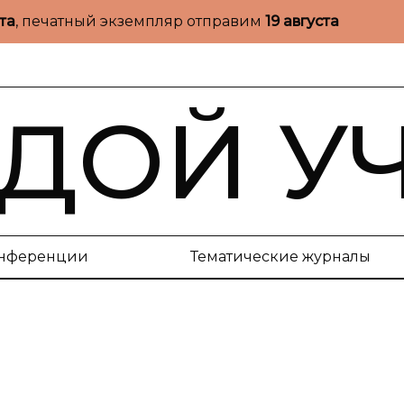
ста
, печатный экземпляр отправим
19 августа
ДОЙ У
нференции
Тематические журналы