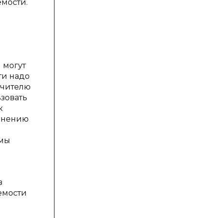
мости.
 могут
ти надо
учителю
ьзовать
к
 мнению
емы
в
емости