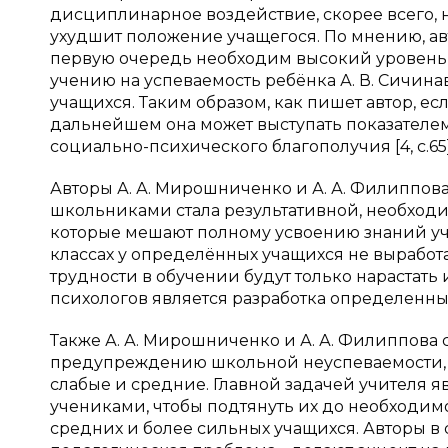
дисциплинарное воздействие, скорее всего, н
ухудшит положение учащегося. По мнению, ав
первую очередь необходим высокий уровень
учению на успеваемость ребёнка А. В. Сичин
учащихся. Таким образом, как пишет автор, 
дальнейшем она может выступать показателем 
социально-психического благополучия [4, c.65]
Авторы А. А. Мирошниченко и А. А. Филиппов
школьниками стала результативной, необход
которые мешают полному усвоению знаний уче
классах у определённых учащихся не выработа
трудности в обучении будут только нарастать
психологов является разработка определенн
Также А. А. Мирошниченко и А. А. Филиппова
предупреждению школьной неуспеваемости, я
слабые и средние. Главной задачей учителя 
учениками, чтобы подтянуть их до необходимо
средних и более сильных учащихся. Авторы в 