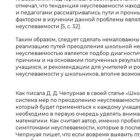
отмечал, что тенденция неуспеваемости нахо
и педагогами рассматривались пути и прочн
фактором в изучении данной проблемы явля
неуспеваемости [5, c. 32].
Таким образом, следует сделать немаловажный
реализацию путей преодоления школьной не
неуспеваемостью является подбор диагности
причины и на основании полученных результа
учащихся, и рекомендации для учителей и р
неуспеваемости у школьников, вполне возможно 
Как писала Д. Д. Чепурная в своей статье «Ш
система мер по преодолению неуспеваемости
который будет применяться к каждому учащему
необходимо в первую очередь уделять вним
математики. Как считает автор, именно проб
симптомами неуспеваемости, которые в посл
Чепрнуая пишет, что если вовремя выявить гл