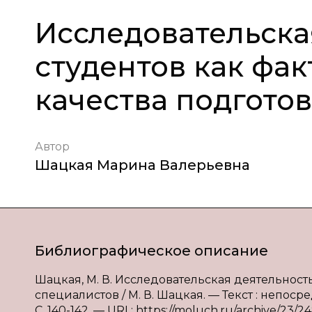
Исследовательска
студентов как фа
качества подгото
Автор
Шацкая Марина Валерьевна
Библиографическое описание
Шацкая, М. В. Исследовательская деятельност
специалистов / М. В. Шацкая. — Текст : непосре
С. 140-142. — URL: https://moluch.ru/archive/23/24