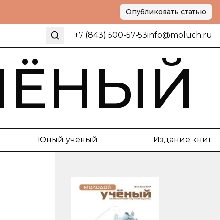
Опубликовать статью
+7 (843) 500-57-53
info@moluch.ru
ЧЁНЫЙ
Юный ученый
Издание книг