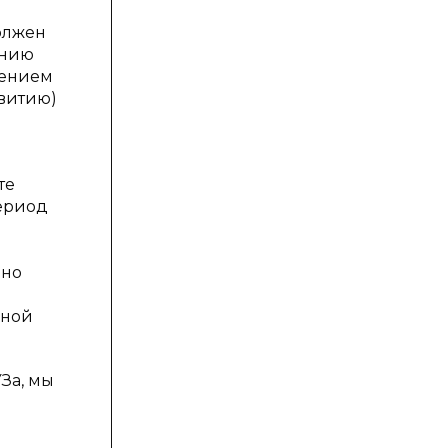
олжен
анию
лением
витию)
те
период
шно
лной
За, мы