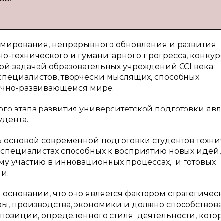
рмирования, непрерывного обновления и развития
но-технического и гуманитарного прогресса, конку
ной задачей образовательных учреждений CCI века
специалистов, творчески мыслящих, способных
ично-развивающемся мире.
о этапа развития университетской подготовки явл
удента.
ь основой современной подготовки студентов техн
в специалистах способных к восприятию новых идей,
му участию в инновационных процессах, и готовых
и.
основании, что оно является фактором стратегичес
уры, производства, экономики и должно способствов
зиции, определенного стиля деятельности, кото