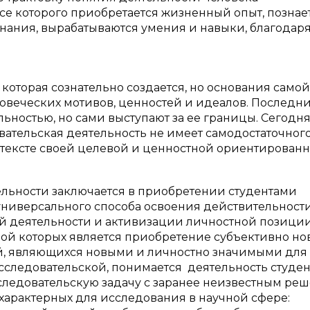
се которого приобретается жизненный опыт, познае
нания, вырабатываются умения и навыки, благодар
которая сознательно создается, но основания само
еловеческих мотивов, ценностей и идеалов. Последн
ьностью, но сами выступают за ее границы. Сегодн
вательская деятельность не имеет самодостаточног
нтексте своей целевой и ценностной ориентированн
ельности заключается в приобретении студентами
ниверсального способа освоения действительности
й деятельности и активизации личностной позици
вой которых является приобретение субъективно но
ий, являющихся новыми и личностно значимыми для
сследовательской, понимается деятельность студен
исследовательскую задачу с заранее неизвестным ре
характерных для исследования в научной сфере: