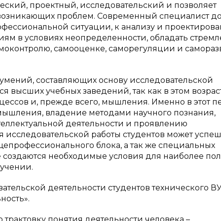
ческий, проектный, исследовательский и позволяет
 возникающих проблем. Современный специалист д
офессиональной ситуации, к анализу и проектиров
иям в условиях неопределенности, обладать стрем
моконтролю, самооценке, саморегуляции и самораз
умений, составляющих основу исследовательской
ся высших учебных заведений, так как в этом возрас
ессов и, прежде всего, мышления. Именно в этот 
мышления, владение методами научного познания,
теллектуальной деятельности и проявлению
 исследовательской работы студентов может успе
епрофессионального блока, а так же специальных
 создаются необходимые условия для наиболее по
бучении.
тельской деятельности студентов технического ВУ
ность».
 трактовку понятия деятельности человека –