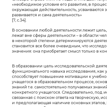
«необходимое условие его развития, в процес
окружающая действительность, усваиваются з
развивается и сама деятельность»
[7, с.34].
В основании любой деятельности лежит цель, 
лежат вне сферы деятельности – в области ч
в некоторой степени детерминируются деятел
становится все более очевидным, что исследо
значения: она приобретает смысл только в ко
В образовании цель исследовательской деят
функционального навыка исследования, как у
способствует повышение мотивации к учебно
учащегося в образовательном процессе, осно
знаний т.е. самостоятельно получаемых знан
конкретного учащегося. Следовательно, под и
связанная с поиском ответа на творческую, 
и предполагающая наличие основных этапов, 