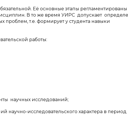
 обязательной. Её основные этапы регламентированы
сциплин. В то же время УИРС допускает определ
 проблем, т.е. формирует у студента навыки
ательской работы:
ты научных исследований;
й научно-исследовательского характера в период