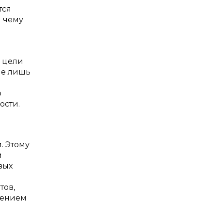
тся
я чему
й цели
ие лишь
я
о
ости.
. Этому
и
вых
тов,
шением