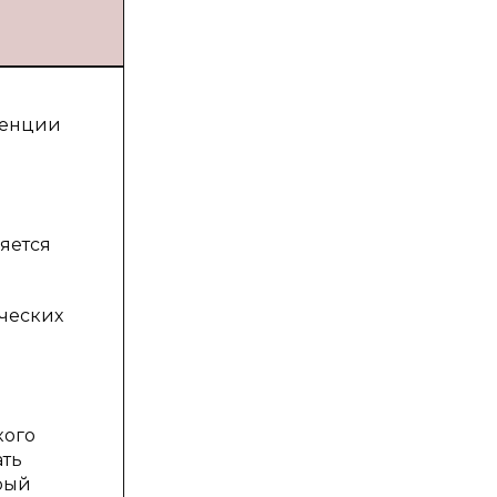
ренции
яется
ических
кого
ать
рый