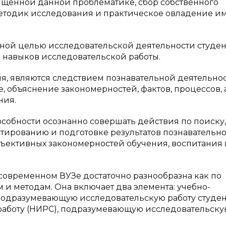
ященной данной проблематике, сбор собственного
методик исследования и практическое овладение им
вной целью исследовательской деятельности студен
 навыков исследовательской работы.
ия, являются следствием познавательной деятельнос
объяснение закономерностей, фактов, процессов, а
ния.
собности осознанно совершать действия по поиску,
ектированию и подготовке результатов познавательн
бъективных закономерностей обучения, воспитания 
 современном ВУЗе достаточно разнообразна как по
 и методам. Она включает два элемента: учебно-
 подразумевающую исследовательскую работу студен
 работу (НИРС), подразумевающую исследовательск