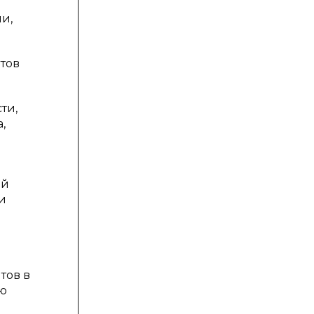
и,
тов
ти,
,
ой
и
тов в
ую