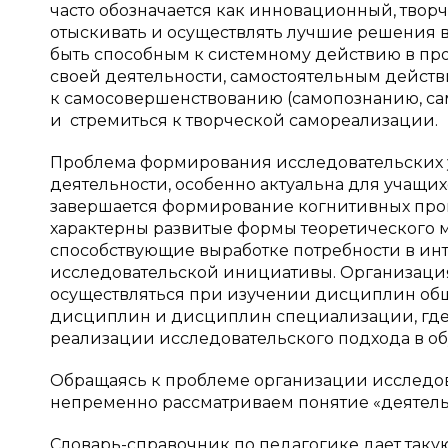
часто обозначается как инновационный, твор
отыскивать и осуществлять лучшие решения
быть способным к системному действию в пр
своей деятельности, самостоятельным действ
к самосовершенствованию (самопознанию, са
и стремиться к творческой самореализации.
Проблема формирования исследовательских 
деятельности, особенно актуальна для учащих
завершается формирование когнитивных проц
характерны развитые формы теоретического 
способствующие выработке потребности в ин
исследовательской инициативы. Организация
осуществляться при изучении дисциплин общ
дисциплин и дисциплин специализации, где
реализации исследовательского подхода в о
Обращаясь к проблеме организации исследова
непременно рассматриваем понятие «деятель
Словарь-справочник по педагогике дает такую