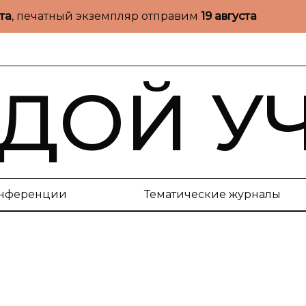
ста
, печатный экземпляр отправим
19 августа
ДОЙ У
нференции
Тематические журналы