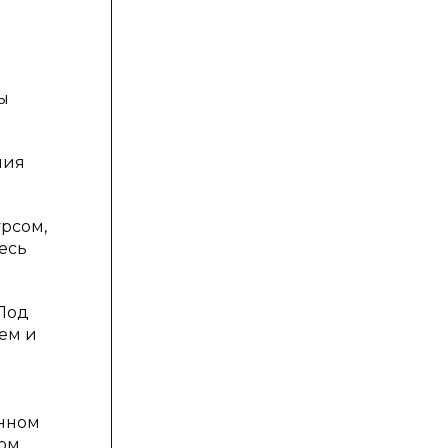
ы
ния
рсом,
есь
 Под
ем и
енном
ном