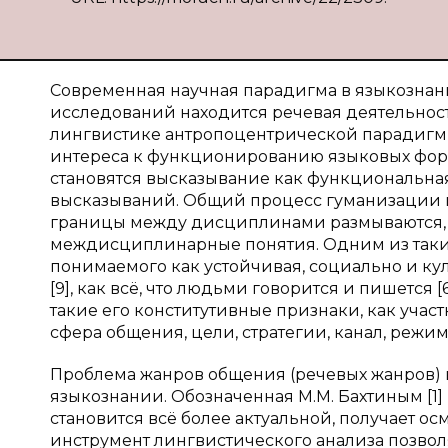
Современная научная парадигма в языкознан
исследований находится речевая деятельност
лингвистике антропоцентрической парадигм
интереса к функционированию языковых фор
становятся высказывание как функциональна
высказываний. Общий процесс гуманизации пр
границы между дисциплинами размываются,
междисциплинарные понятия. Одним из таких
понимаемого как устойчивая, социально и к
[9], как всё, что людьми говорится и пишется 
такие его конститутивные признаки, как учас
сфера общения, цели, стратегии, канал, режим,
Проблема жанров общения (речевых жанров) в
языкознании. Обозначенная М.М. Бахтиным [1] в 1
становится всё более актуальной, получает о
инструмент лингвистического анализа позволя