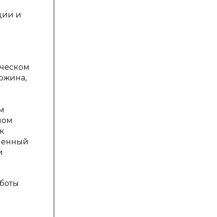
ции и
ическом
Кожина,
м
ном
ак
вленный
и
аботы