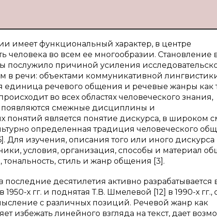
ии имеет функциональный характер, в центре
ь человека во всем ее многообразии. Становление 
ы послужило причиной усиления исследовательск
м в речи: объектами коммуникативной лингвистик
я единица речевого общения и речевые жанры как
оисходит во всех областях человеческого знания,
 появляются смежные дисциплины и
 понятий является понятие дискурса, в широком 
ультурно определенная традиция человеческого об
[6]. Для изучения, описания того или иного дискурс
тники, условия, организация, способы и материал об
 тональность, стиль и жанр общения [3].
 последние десятилетия активно разрабатывается 
950-х гг. и поднятая Т.В. Шмелевой [12] в 1990-х гг., 
смысление с различных позиций. Речевой жанр как
ет избежать линейного взгляда на текст, дает возм