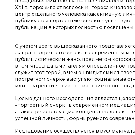
поведенческий текст успешной личности, ге
XXI в. переживают всплеск интереса к челове
центр отдельного человека как активную личн
публикуются портретные очерки, существуют
публикации в которых полностью посвящены 
С учетом всего вышесказанного представляе
жанра портретного очерка в современном ме
публицистический жанр, предметом которого 
в том, чтобы дать читателям определенное пре
служит этот герой, в чем он видит смысл свое
портретном очерке выступают социальные от
или внутренние психологические процессы, п
Целью данного исследования является целос
«портретный очерк» в современном медиадис
а также реконструкция концепта «человек – 
успешной личности, формируемого современ
Исследование осуществляется в русле актуа