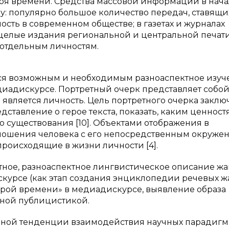
роя времени. Средства массовой информации в нача
ку: популярно большое количество передач, ставящи
ость в современном обществе; в газетах и журналах
 целые издания региональной и центральной печати
отдельным личностям.
тся возможным и необходимым разноаспектное изуч
диадискурсе. Портретный очерк представляет собо
является личность. Цель портретного очерка заклю
дставление о герое текста, показать, каким ценност
го существования [10]. Объектами отображения в
ношения человека с его непосредственным окружен
роисходящие в жизни личности [4].
тное, разноаспектное лингвистическое описание ж
курсе (как этап создания энциклопедии речевых жа
герой времени» в медиадискурсе, выявление образа
ной публицистикой.
льной тенденции взаимодействия научных парадигм