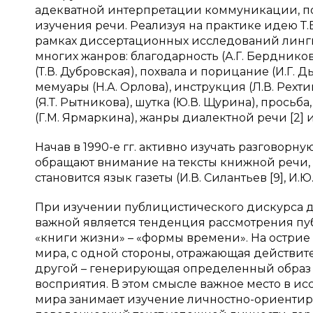
адекватной интерпретации коммуникации, по
изучения речи. Реализуя на практике идею Т
рамках диссертационных исследований линг
многих жанров: благодарность (А.Г. Бердников
(Т.В. Дубровская), похвала и порицание (И.Г. 
мемуары (Н.А. Орлова), инструкция (Л.В. Рехти
(Я.Т. Рытникова), шутка (Ю.В. Щурина), прось
(Г.М. Ярмаркина), жанры диалектной речи [2] и 
Начав в 1990-е гг. активно изучать разговорн
обращают внимание на тексты книжной речи,
становится язык газеты (И.В. Силантьев [9], И.Ю.
При изучении публицистического дискурса 
важной является тенденция рассмотрения пу
«книги жизни» – «формы времени». На острие
мира, с одной стороны, отражающая действит
другой – генерирующая определенный образ
восприятия. В этом смысле важное место в 
мира занимает изучение личностно-ориенти