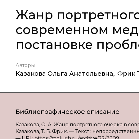
Жанр портретного
современном меди
постановке проб
Авторы
Казакова Ольга Анатольевна
,
Фрик 
Библиографическое описание
Казакова, О. А. Жанр портретного очерка в со
Казакова, Т. Б. Фрик. — Текст : непосредственный
— URL: https://moluch.ru/archive/22/2309.