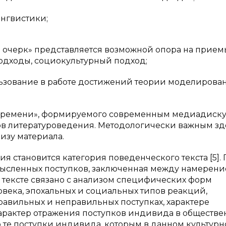
ингвистики;
й очерк» представляется возможной опора на прием
подходы, социокультурный подход;
ьзование в работе достижений теории моделирова
й времени», формируемого современным медиадиску
в литературоведения. Методологически важным зд
изу материала.
 становится категория поведенческого текста [5].
ысленных поступков, заключенная между намерени
 тексте связано с анализом специфических форм
века, эпохальных и социальных типов реакций,
авильных и неправильных поступках, характере
арактер отражения поступков индивида в обществ
ко те поступки индивида, которым в данном культур