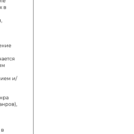
ле
х в
,
ение
й
чается
ям
ием и/
анра
нров),
 в