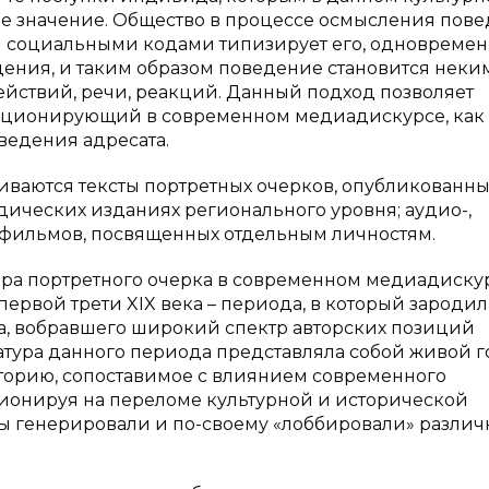
ое значение. Общество в процессе осмысления пов
ми социальными кодами типизирует его, одновреме
ения, и таким образом поведение становится неки
йствий, речи, реакций. Данный подход позволяет
нкционирующий в современном медиадискурсе, как
ведения адресата.
иваются тексты портретных очерков, опубликованны
ических изданиях регионального уровня; аудио-,
 фильмов, посвященных отдельным личностям.
ра портретного очерка в современном медиадиску
ервой трети XIX века – периода, в который зародил
а, вобравшего широкий спектр авторских позиций
тура данного периода представляла собой живой г
иторию, сопоставимое с влиянием современного
ионируя на переломе культурной и исторической
лы генерировали и по-своему «лоббировали» разли