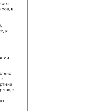
кого
ров, в
я
,
седа
ания
ально
ак
артина
рмах, с
ны