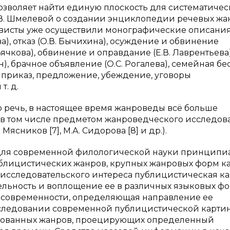
зволяет найти единую плоскость для систематичес
.В. Шмелевой о создании энциклопедии речевых жан
висты уже осуществили монографические описани
а), отказ (О.В. Бычихина), осуждение и обвинение
Дьячкова), обвинение и оправдание (Е.В. Лаврентьева)
н), брачное объявление (О.С. Рогалева), семейная бе
ба, приказ, предложение, убеждение, уговоры
т. д.
ую речь, в настоящее время жанроведы всё больше
 в том числе предметом жанроведческого исследов
 Мясников [7], М.А. Сидорова [8] и др.).
для современной филологической науки принципи
блицистических жанров, крупных жанровых форм к
 исследовательского интереса публицистическая к
ельность и воплощение ее в различных языковых фо
 современности, определяющая направление ее
исследовании современной публицистической карти
рованных жанров, проецирующих определенный