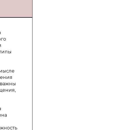
в
ого
и
 типы
смысле
щения
а важны
щения,
в
она
ожность