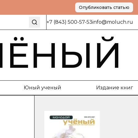
Опубликовать статью
+7 (843) 500-57-53
info@moluch.ru
ЧЁНЫЙ
Юный ученый
Издание книг