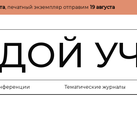
ста
, печатный экземпляр отправим
19 августа
ДОЙ У
нференции
Тематические журналы