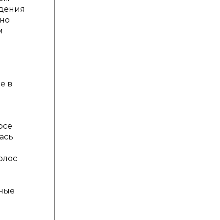
едения
нно
м
е в
рсе
ась
олос
чные