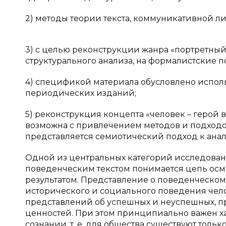
2) методы теории текста, коммуникативной л
3) с целью реконструкции жанра «портретны
структурального анализа, на формалистские 
4) спецификой материала обусловлено испол
периодических изданий;
5) реконструкция концепта «человек – геро
возможна с привлечением методов и подходо
представляется семиотический подход к анал
Одной из центральных категорий исследования
поведенческим текстом понимается цепь осм
результатом. Представление о поведенческом
исторического и социального поведения чело
представлений об успешных и неуспешных, пр
ценностей. При этом принципиально важен х
сознании, т. е. для общества существуют толь