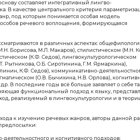
снову составляет интегративный лингво-
а. В качестве центрального критерия параметриза
анр, под которым понимается особая модель
пособов речевого воплощения, формирующаяся
.
ссматриваются в различных аспектах: общефилолог
.Н. Борисова, М.Л. Макаров), стилистическом (М.Н. 
истическом (К.Ф. Седов), лингвокультурологическом
Т. Рытникова, О.Б. Сиротинина, Г.М. Ярмаркина),
олинин, К.Ф. Седов), коммуникативно-деятельностно
агматическом (О.В. Бычихина, Н.В. Орлова), когнитив
и др. В последние годы всё больше заявляет о себе т
иняющая функциональный подход к языку, предста
ход, реализуемый в лингвокультурологии и в теори
хода к изучению речевых жанров, авторы данной р
предпосылки:
о-деятельностного и когнитивного подходов;