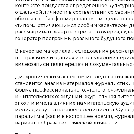
контексте придается определенное культурн
отдельной личности в соответствии со свои
вбирая в себя сформированную модель повед
«типом», отличающимся особым характером де
рассматривать жанр портретного очерка, фу
генератор программы реального будущего по
В качестве материала исследования рассматр
центральных изданиях и в популярных период
видеозаписи телепередач и документальных
Диахроническим аспектом исследования жан
становится анализ материалов журналистики п
форма профессионального, «толстого» журнал
и читательских ожиданий. Журнальная литера
эпохи и имела влияние на читательскую ауд
медиадискурса на своего реципиента. Функц
парадигмы (как и в настоящее время), журна
варианты образа героической личности.