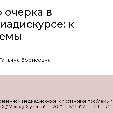
 очерка в
адискурсе: к
лемы
Татьяна Борисовна
временном медиадискурсе: к постановке проблемы / О
 // Молодой ученый. — 2010. — № 11 (22). — Т. 1. — С. 2