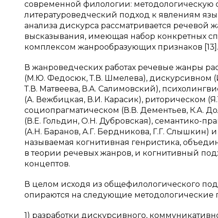
современной филологии: методологическую о
литературоведческий подход к явлениям язык
анализа дискурса рассматривается речевой ж
высказывания, имеющая набор конкретных с
комплексом жанрообразующих признаков [13]
В жанроведческих работах речевые жанры ра
(М.Ю. Федосюк, Т.В. Шмелева), дискурсивном (И
Т.В. Матвеева, В.А. Салимовский), психолингв
(А. Вежбицкая, В.И. Карасик), риторическом (Я.
социопрагматическом (В.В. Дементьев, К.А. Д
(В.Е. Гольдин, О.Н. Дубровская), семантико-пр
(А.Н. Баранов, А.Г. Бердникова, Г.Г. Слышкин) 
называемая когнитивная генристика, объед
в теории речевых жанров, и когнитивный под
концептов.
В целом исходя из общефилологического под
опираются на следующие методологические 
1) разработки дискурсивного, коммуникативн