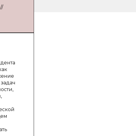
//
удента
как
жение
 задач
ости,
,
ческой
щем
ать