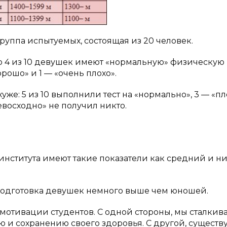
руппа испытуемых, состоящая из 20 человек.
то 4 из 10 девушек имеют «нормальную» физическую
орошо» и 1 — «очень плохо».
е: 5 из 10 выполнили тест на «нормально», 3 — «пло
ревосходно» не получил никто.
института имеют такие показатели как средний и н
 подготовка девушек немного выше чем юношей.
мотивации студентов. С одной стороны, мы сталкив
и сохранению своего здоровья. С другой, существу