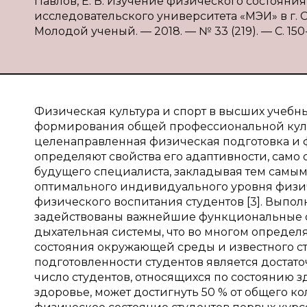
Павлов, Е. В. Изучение физического состояни
исследовательского университета «МЭИ» в г. См
Молодой ученый. — 2018. — № 33 (219). — С. 150-1
Физическая культура и спорт в высших учебн
формирования общей профессиональной куль
целенаправленная физическая подготовка и ф
определяют свойства его адаптивности, само 
будущего специалиста, закладывая тем самым
оптимального индивидуального уровня физич
физического воспитания студентов [3]. Выпо
задействованы важнейшие функциональные с
дыхательная системы, что во многом определя
состояния окружающей среды и известного с
подготовленности студентов является достат
число студентов, относящихся по состоянию зд
здоровье, может достигнуть 50 % от общего к