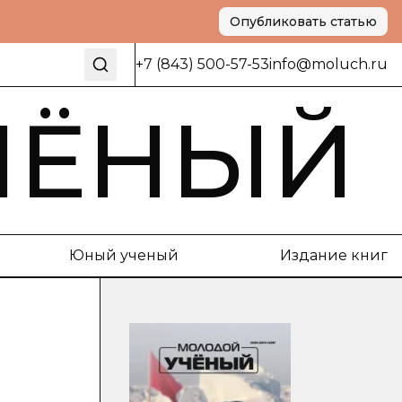
Опубликовать статью
+7 (843) 500-57-53
info@moluch.ru
ЧЁНЫЙ
Юный ученый
Издание книг