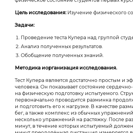
физическое состояние студентов первых кур
Цель исследования:
Изучение физического сос
Задачи:
Проведение теста Купера над группой студен
Анализ полученных результатов.
Обобщение полученных знаний.
Методика и
организация исследования.
Тест Купера является достаточно простым и 
человека. Он показывает состояние сердечно-
на физическую подготовку испытуемого. Струк
первоначально проводится разминка продолжи
и подготовить его к нагрузке. В качестве ра
бег, а также комплекс из обычных упражнени
несколько упражнений на растяжку. После раз
минут, в течение которых испытуемый должен
минут преодолённая дистанция измеряется в