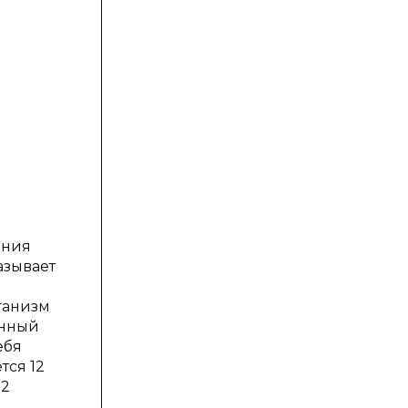
яния
азывает
ганизм
енный
ебя
тся 12
12