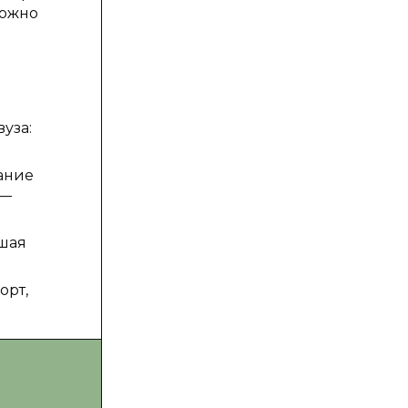
можно
уза:
ание
 —
сшая
орт,