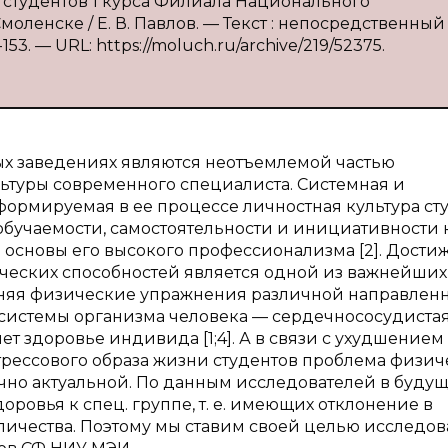
я студентов 1 курса Филиала Национального
оленске / Е. В. Павлов. — Текст : непосредственный 
53. — URL: https://moluch.ru/archive/219/52375.
ых заведениях являются неотъемлемой частью
туры современного специалиста. Системная и
ормируемая в ее процессе личностная культура ст
обучаемости, самостоятельности и инициативности 
 основы его высокого профессионализма [2]. Дости
еских способностей является одной из важнейших
лняя физические упражнения различной направленн
истемы организма человека — сердечнососудистая
ет здоровье индивида [1;4]. А в связи с ухудшением
трессового образа жизни студентов проблема физи
очно актуальной. По данным исследователей в буду
оровья к спец. группе, т. е. имеющих отклонение в
оличества. Поэтому мы ставим своей целью исследов