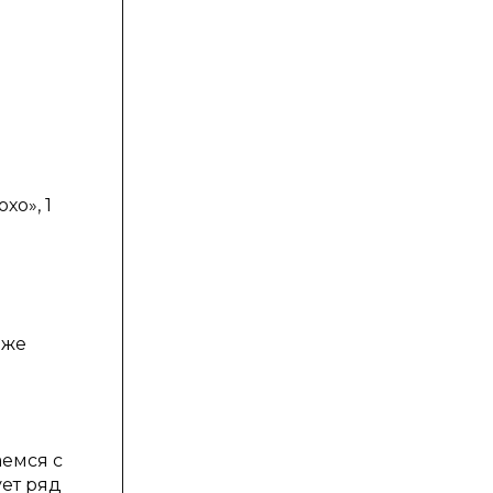
хо», 1
иже
аемся с
ет ряд