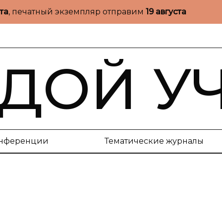
ста
, печатный экземпляр отправим
19 августа
ДОЙ У
нференции
Тематические журналы