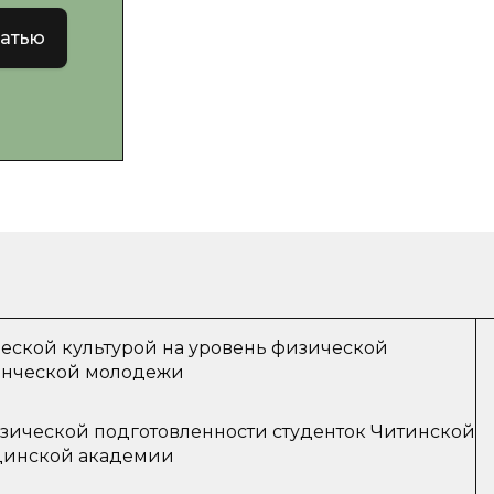
татью
еской культурой на уровень физической
енческой молодежи
зической подготовленности студенток Читинской
цинской академии