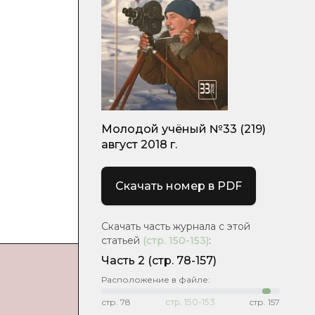
Молодой учёный №33 (219)
август 2018 г.
Скачать номер в PDF
Скачать часть журнала с этой
статьей
(стр.
150-153
)
:
Часть 2
(стр. 78-157)
Расположение в файле:
стр.
78
стр.
150-153
стр.
157