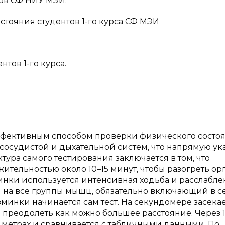
сов СФ НИУ МЭИ.
тояния студентов 1-го курса СФ МЭИ
тов 1-го курса.
эффективным способом проверки физического состо
сосудистой и дыхательной систем, что напрямую ук
тура самого тестирования заключается в том, что
тельностью около 10–15 минут, чтобы разогреть ор
зминки используется интенсивная ходьба и расслабл
й на все группы мышц, обязательно включающий в с
минки начинается сам тест. На секундомере засекае
 преодолеть как можно большее расстояние. Через 
 метрах и сравнивается с табличными данными. По