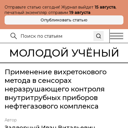
Отправьте статью сегодня! Журнал выйдет
15 августа
,
печатный экземпляр отправим
19 августа
Опубликовать статью
МОЛОДОЙ УЧЁНЫЙ
Применение вихретокового
метода в сенсорах
неразрушающего контроля
внутритрубных приборов
нефтегазового комплекса
Автор
Задворный Иван Витальевич