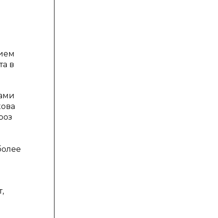
нием
та в
нами
кова
роз
 более
,