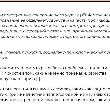
ти преступника, совершившего угрозу убийством ил
познание ее отдельных свойств и качеств, получающ
ты социально-психологического портрета преступни
совершивших угрозу убийством или причинением тя
х социально-психологического портрета, повлиявшие
е, умысел, психотип, социально-психологический по
сти.
оворится о том, что разработка проблемы личности
 ясности в том, какие именно признаки, свойства,
нную категорию [1].
тся в различных научных сферах, таких как социоло
их. Криминалистика является одной из научных от
личность преступника» как в теоретическом, так и в