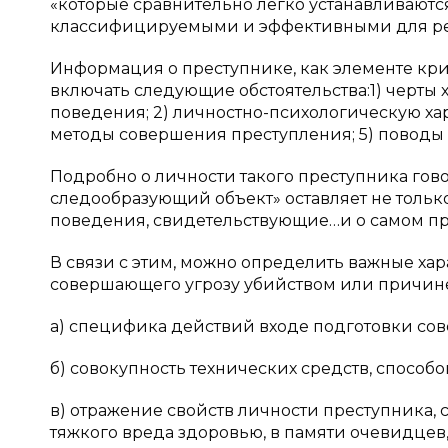
«которые сравнительно легко устанавливаютс
классифицируемыми и эффективными для реше
Информация о преступнике, как элементе кр
включать следующие обстоятельства:1) черты 
поведения; 2) личностно-психологическую хар
методы совершения преступления; 5) поводы 
Подробно о личности такого преступника говор
следообразующий объект» оставляет не тольк
поведения, свидетельствующие…и о самом пре
В связи с этим, можно определить важные хар
совершающего угрозу убийством или причине
а) специфика действий входе подготовки сов
б) совокупность технических средств, спосо
в) отражение свойств личности преступника
тяжкого вреда здоровью, в памяти очевидцев