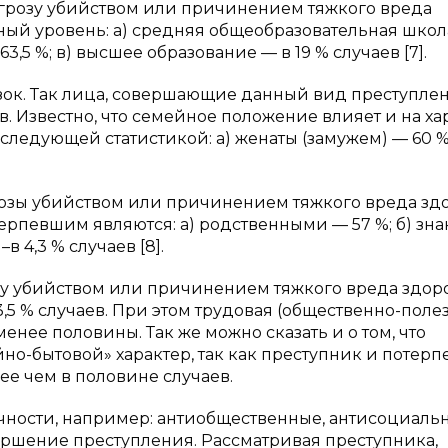
грозу убийством или причинением тяжкого вреда
ый уровень: а) средняя общеобразовательная школ
3,5 %; в) высшее образование — в 19 % случаев [7].
изок. Так лица, совершающие данный вид преступле
в. Известно, что семейное положение влияет и на ха
ледующей статистикой: а) женаты (замужем) — 60 %;
грозы убийством или причинением тяжкого вреда зд
рпевшим являются: а) родственными — 57 %; б) зн
 4,3 % случаев [8].
зу убийством или причинением тяжкого вреда здор
5 % случаев. При этом трудовая (общественно-поле
менее половины. Так же можно сказать и о том, что
но-бытовой» характер, так как преступник и потер
е чем в половине случаев.
чности, например: антиобщественные, антисоциаль
ершение преступления. Рассматривая преступника,