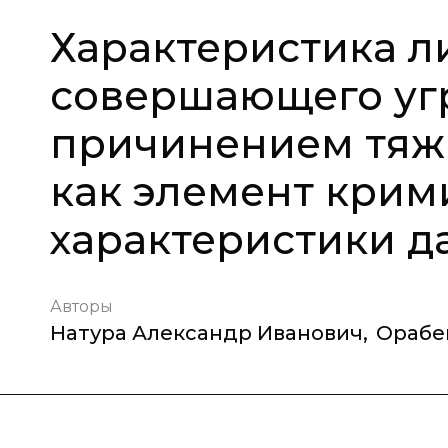
Характеристика л
совершающего уг
причинением тяжк
как элемент крим
характеристики д
Авторы
Натура Александр Иванович
,
Орабе