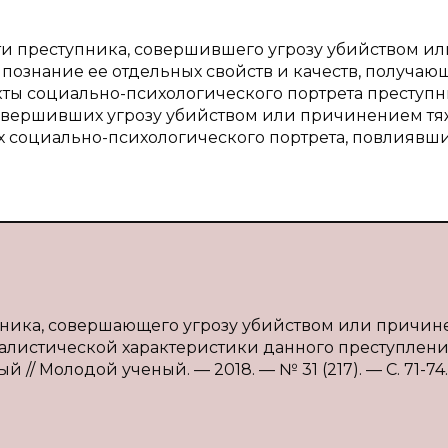
ти преступника, совершившего угрозу убийством ил
познание ее отдельных свойств и качеств, получаю
кты социально-психологического портрета преступн
 совершивших угрозу убийством или причинением тя
их социально-психологического портрета, повлиявш
тупника, совершающего угрозу убийством или причи
листической характеристики данного преступления 
й // Молодой ученый. — 2018. — № 31 (217). — С. 71-74