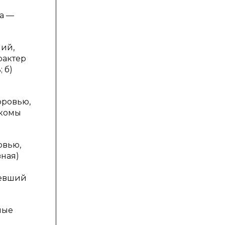
а —
ний,
рактер
 б)
оровью,
акомы
овью,
зная)
певший
ные