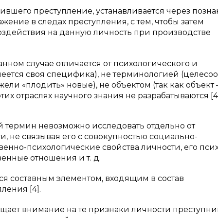
ившего преступление, устанавливается через позна
жение в следах преступления, с тем, чтобы затем
воздействия на данную личность при производстве
нном случае отличается от психологического и
меется своя специфика), не терминологией (целесо
ли «плодить» новые), не объектом (так как объект
тих отраслях научного знания не разрабатываются [4]
й термин невозможно исследовать отдельно от
, не связывая его с совокупностью социально-
твенно-психологические свойства личности, его псих
енные отношения и т. д.
ся составным элементом, входящим в состав
ения [4].
щает внимание на те признаки личности преступни