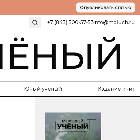
Опубликовать статью
+7 (843) 500-57-53
info@moluch.ru
ЧЁНЫЙ
Юный ученый
Издание книг