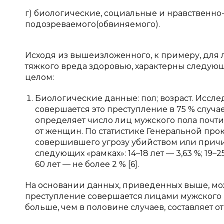
г) биологические, социальные и нравственно
подозреваемого(обвиняемого).
Исходя из вышеизложенного, к примеру, для
тяжкого вреда здоровью, характерны следующ
целом:
Биологические данные: пол; возраст. Иссл
совершается это преступление в 75 % случа
определяет число лиц мужского пола почти
от женщин. По статистике Генеральной про
совершившего угрозу убийством или причи
следующих «рамках»: 14–18 лет — 3,63 %; 19–25 
60 лет — не более 2 % [6].
На основании данных, приведенных выше, мож
преступление совершается лицами мужского по
больше, чем в половине случаев, составляет от 