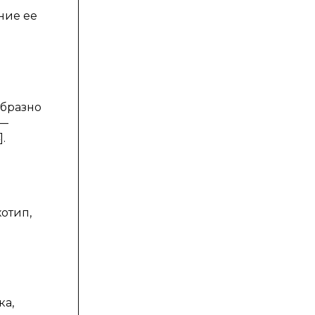
ние ее
образно
 —
.
отип,
ка,