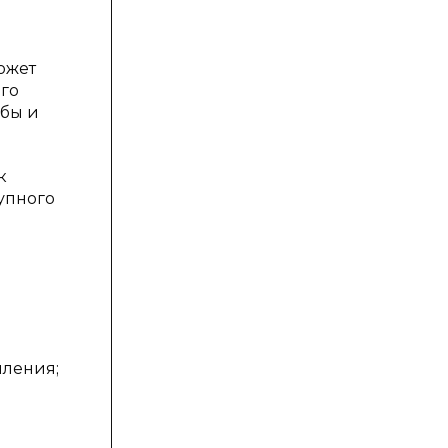
ожет
его
обы и
к
упного
пления;