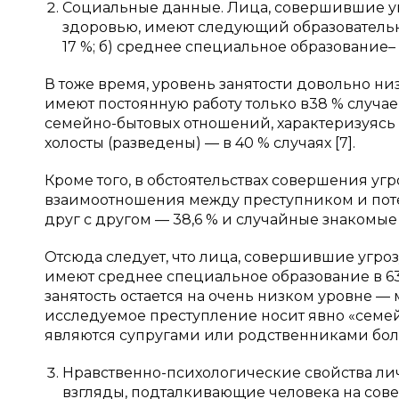
Социальные данные. Лица, совершившие у
здоровью, имеют следующий образовательн
17 %; б) среднее специальное образование– 6
В тоже время, уровень занятости довольно н
имеют постоянную работу только в38 % случае
семейно-бытовых отношений, характеризуясь с
холосты (разведены) — в 40 % случаях [7].
Кроме того, в обстоятельствах совершения у
взаимоотношения между преступником и поте
друг с другом — 38,6 % и случайные знакомые –в
Отсюда следует, что лица, совершившие угро
имеют среднее специальное образование в 63,
занятость остается на очень низком уровне — 
исследуемое преступление носит явно «семей
являются супругами или родственниками боле
Нравственно-психологические свойства ли
взгляды, подталкивающие человека на сов