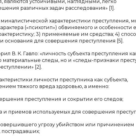
я, являются устойчивыми, наглядными, легко
ния различных задач расследования» [1].
иминалистической характеристики преступления, м
характера («психотип») обвиняемого и особенности 
актеристику; 3) применяемые им средства; 4) спос
и основания для совершения преступления [5].
ил В. К. Гавло: «личность субъекта преступления ка
о материальные следы, но и «следы-признаки прест
ступлении» [2].
актеристики личности преступника как субъекта,
нием тяжкого вреда здоровью, а именно:
ершения преступления и сокрытии его следов;
бов и приемов используемых для совершения престу
, совершившего угрозу убийством или причинением
, пострадавших;