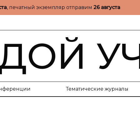
ста
, печатный экземпляр отправим
26 августа
ДОЙ У
нференции
Тематические журналы