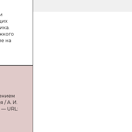
и
щих
ика.
жкого
ие на
нением
/ А. И.
. — URL: