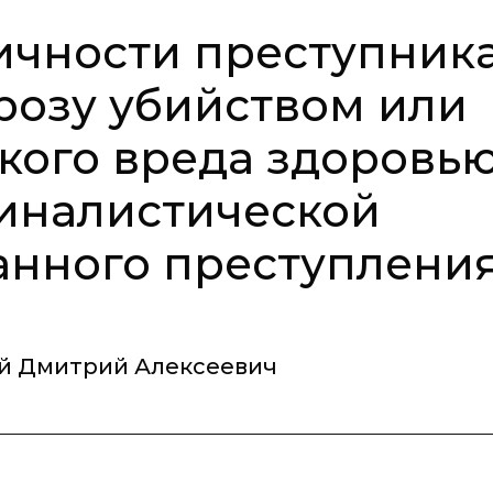
ичности преступника
розу убийством или
ого вреда здоровью
иналистической
анного преступлени
й Дмитрий Алексеевич