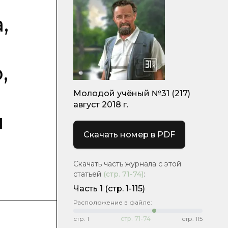
,
,
Молодой учёный №31 (217)
август 2018 г.
я
Скачать номер в PDF
Скачать часть журнала с этой
статьей
(стр.
71-74
)
:
Часть 1
(стр. 1-115)
Расположение в файле:
стр.
1
стр.
71-74
стр.
115