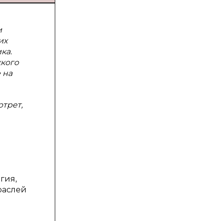
и
их
ка.
жкого
 на
ртрет,
гия,
раслей