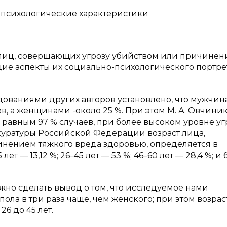
-психологические характеристики
 лиц, совершающих угрозу убийством или причине
ие аспекты их социально-психологического портре
едованиями других авторов установлено, что мужчи
ев, а женщинами -около 25 %. При этом М. А. Овчини
 равным 97 % случаев, при более высоком уровне уг
куратуры Российской Федерации возраст лица,
нением тяжкого вреда здоровью, определяется в
лет — 13,12 %; 26–45 лет — 53 %; 46–60 лет — 28,4 %; и
но сделать вывод о том, что исследуемое нами
ла в три раза чаще, чем женского; при этом возраст
26 до 45 лет.