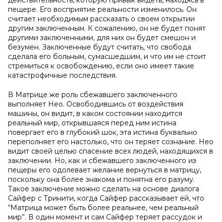
действительность, которую привык видеть, находясь в
пещере. Его восприятие реальности изменилось. Он
считает необходимым рассказать о своем открытии
другим заключенным. К сожалению, он не будет понят
другими заключенными, для них он будет смешон и
безумен. Заключенные будут считать, что свобода
сделала его больным, сумасшедшим, и что им не стоит
стремиться к освобождению, если оно имеет такие
катастрофичные последствия.
В Матрице же роль сбежавшего заключенного
выполняет Нео. Освободившись от воздействия
машины, он видит, в каком состоянии находится
реальный мир, открывшаяся перед ним истина
повергает его в глубокий шок, эта истина буквально
переполняет его настолько, что он теряет сознание. Нео
видит своей целью спасение всех людей, находящихся в
заключении. Но, как и сбежавшего заключенного из
пещеры его одолевает желание вернуться в матрицу,
поскольку она более знакома и понятна его разуму.
Такое заключение можно сделать на основе диалога
Сайфер с Тринити, когда Сайфер рассказывает ей, что
“Матрица может быть более реальнее, чем реальный
мир”. В один момент и сам Сайфер теряет рассудок и