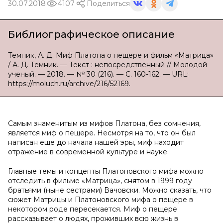
30.07.2018
4107
Поделиться
Библиографическое описание
Темник, А. Д. Миф Платона о пещере и фильм «Матрица»
/ А. Д. Темник. — Текст : непосредственный // Молодой
ученый. — 2018. — № 30 (216). — С. 160-162. — URL:
https://moluch.ru/archive/216/52169.
Самым знаменитым из мифов Платона, без сомнения,
является миф о пещере. Несмотря на то, что он был
написан еще до начала нашей эры, миф находит
отражение в современной культуре и науке.
Главные темы и концепты Платоновского мифа можно
отследить в фильме «Матрица», снятом в 1999 году
братьями (ныне сестрами) Вачовски. Можно сказать, что
сюжет Матрицы и Платоновского мифа о пещере в
некотором роде пересекается. Миф о пещере
рассказывает о людях, проживших всю жизнь в