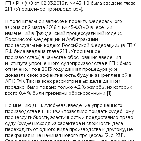
ГПК РФ (ФЗ от 02.03.2016 г. № 45-ФЗ была введена глава
21.1 «Упрощенное производство»).
В пояснительной записке к проекту Федерального
закона от 2 марта 2016 г. № 45-ФЗ «О внесении
изменений в Гражданский процессуальный кодекс
Российской Федерации и Арбитражный
процессуальный кодекс Российской Федерации» (в ГПК
РФ была введена глава 21.1 «Упрощенное
производство») в качестве обоснования введения
института упрощенного судопроизводства в ГПК было
отмечено, что в 2013 году данная процедура уже
доказала свою эффективность, будучи закрепленной в
АПК РФ. Так из всех рассмотренных дел в данном
порядке, было подано только 4,2 % жалобы, из которых
всего 0,4 % были признаны обоснованными [1].
По мнению Д. Н. Алябьева, введение упрощенного
производства в ГПК РФ «позволило придать судебному
процессу гибкость, эластичность и предоставило право
суду (судье) исходя из характера и сложности дела
переходить от одного вида производства к другому, не
прекращая и не начиная нового процесса» [2, c. 231].