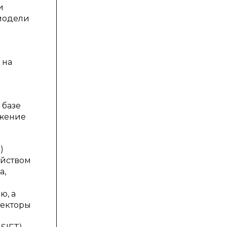
и
модели
 на
 базе
ежение
)
ойством
а,
ю, а
текторы