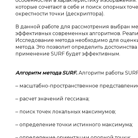
особенностей в характеристику изображения.
которые сочетают в себе и поиск опорных точ
окрестности точки (дескриптора).
В данной работе для рассмотрения выбран мет
эффективных современных алгоритмов. Реализ
Исследование метода необходимо для оценки
метода. Это позволит определить достоинства 
применение SURF будет эффективным.
Алгоритм метода SURF.
Алгоритм работы SUR
‒ масштабно-пространственное представлени
‒ расчет значений гессиана;
‒ поиск точек локальных максимумов;
‒ определение точки истинного максимума;
‒ определение ориентации опорной точки;