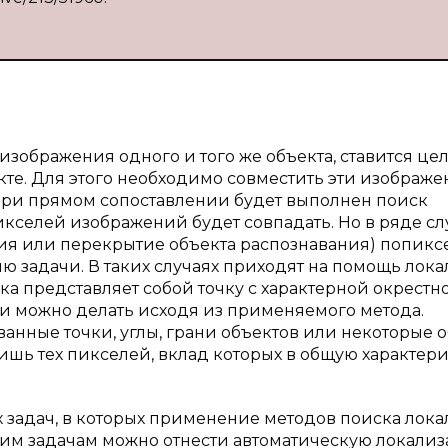
изображения одного и того же объекта, ставится це
е. Для этого необходимо совместить эти изображе
При прямом сопоставлении будет выполнен поиск
кселей изображений будет совпадать. Но в ряде сл
ния или перекрытие объекта распознавания) попикс
 задачи. В таких случаях приходят на помощь лок
чка представляет собой точку с характерной окрестн
и можно делать исходя из применяемого метода.
нные точки, углы, грани объектов или некоторые о
ишь тех пикселей, вклад которых в общую характер
 задач, в которых применение методов поиска лок
ким задачам можно отнести автоматическую локали