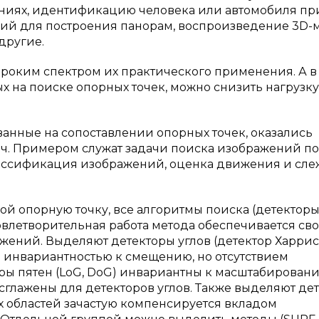
ниях, идентификацию человека или автомобиля пр
ий для построения панорам, воспроизведение 3D-
другие.
роким спектром их практического применения. А в
х на поиске опорных точек, можно снизить нагрузку
анные на сопоставлении опорных точек, оказались
ч. Примером служат задачи поиска изображений по
классификация изображений, оценка движения и сл
бой опорную точку, все алгоритмы поиска (детекторы
овлетворительная работа метода обеспечивается св
ений. Выделяют детекторы углов (детектор Харрис
я инвариантностью к смещению, но отсутствием
ы пятен (LoG, DoG) инвариантны к масштабировани
сглажены для детекторов углов. Также выделяют де
х областей зачастую компенсируется вкладом