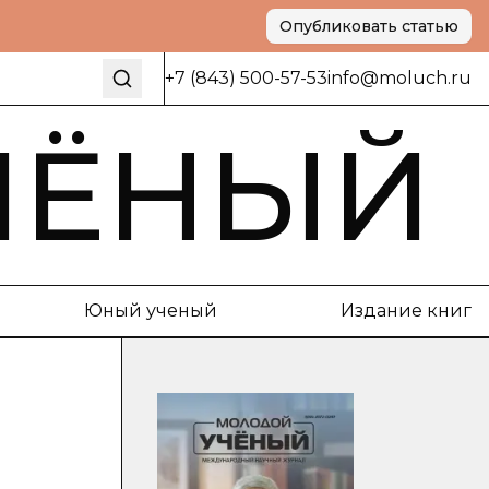
Опубликовать статью
+7 (843) 500-57-53
info@moluch.ru
ЧЁНЫЙ
Юный ученый
Издание книг