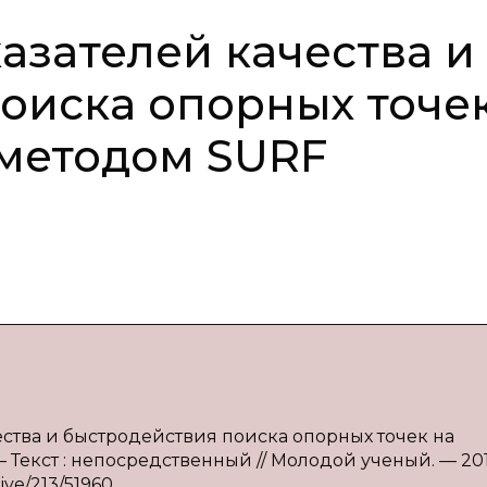
азателей качества и
оиска опорных точе
 методом SURF
ества и быстродействия поиска опорных точек на
 Текст : непосредственный // Молодой ученый. — 20
ive/213/51960.