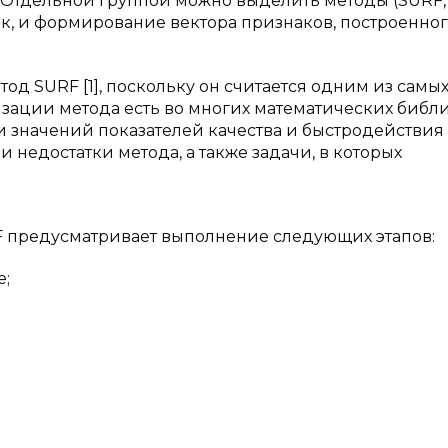
 Отдельной группой можно выделить методы (SURF, 
ек, и формирование вектора признаков, построенног
од SURF [1], поскольку он считается одним из самы
ации метода есть во многих математических библи
 значений показателей качества и быстродействия
и недостатки метода, а также задачи, в которых
F предусматривает выполнение следующих этапов:
е;