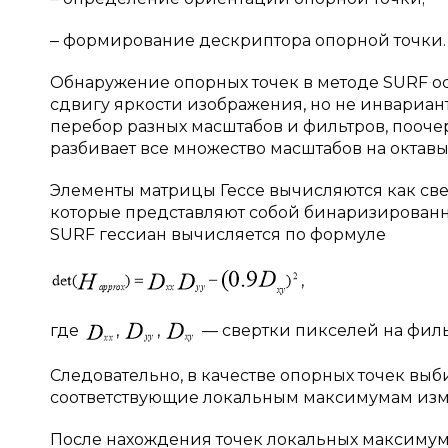
‒ формирование дескриптора опорной точки.
Обнаружение опорных точек в методе SURF ос
сдвигу яркости изображения, но не инвариа
перебор разных масштабов и фильтров, пооч
разбивает все множество масштабов на октавы
Элементы матрицы Гессе вычисляются как све
которые представляют собой бинаризированн
SURF гессиан вычисляется по формуле
,
где
,
,
— свертки пикселей на филь
Следовательно, в качестве опорных точек вы
соответствующие локальным максимумам изм
После нахождения точек локальных максимумо