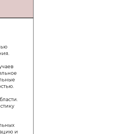
лью
ния.
учаев
ельное
альные
остью.
бласти.
истику
альных
зацию и