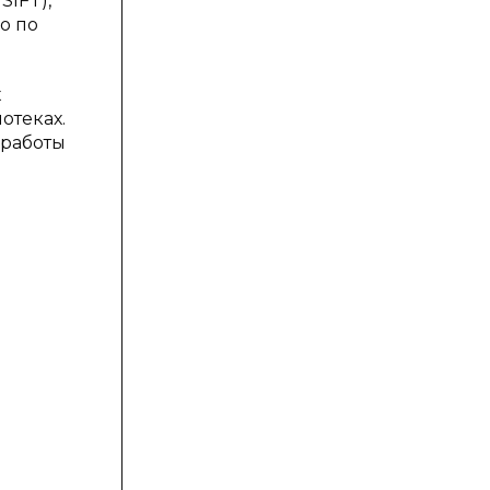
SIFT),
о по
х
отеках.
 работы