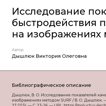
Исследование пок
быстродействия п
на изображениях
Автор
Дышлюк Виктория Олеговна
Библиографическое описание
Дышлюк, В. О. Исследование показателей кач
изображениях методом SURF / В. О. Дышлюк. —
27 (213). — С. 23-26. — URL: https://moluch.ru/arch