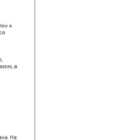
тен к
ся
,
зом, в
на. На