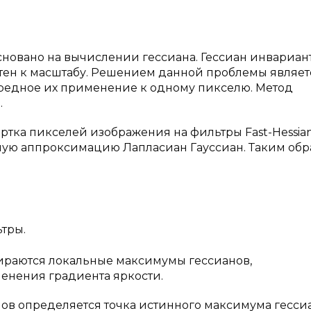
новано на вычислении гессиана. Гессиан инвариан
нтен к масштабу. Решением данной проблемы являет
ередное их применение к одному пикселю. Метод
.
ртка пикселей изображения на фильтры Fast-Hessian
ую аппроксимацию Лапласиан Гауссиан. Таким обра
тры.
бираются локальные максимумы гессианов,
енения градиента яркости.
в определяется точка истинного максимума гессиа