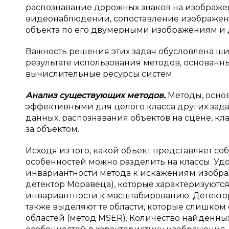
распознавание дорожных знаков на изображе
видеонаблюдении, сопоставление изображен
объекта по его двумерными изображениям и 
Важность решения этих задач обусловлена ши
результате использования методов, основанны
вычислительные ресурсы систем.
Анализ существующих методов.
Методы, основ
эффективными для целого класса других зада
данных, распознавания объектов на сцене, 
за объектом.
Исходя из того, какой объект представляет со
особенностей можно разделить на классы. Уд
инвариантности метода к искажениям изображ
детектор Моравеца), которые характеризуютс
инвариантности к масштабированию. Детектор
также выделяют те области, которые слишком 
областей (метод MSER). Количество найденны