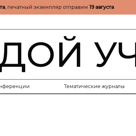
ста
, печатный экземпляр отправим
19 августа
ДОЙ У
нференции
Тематические журналы