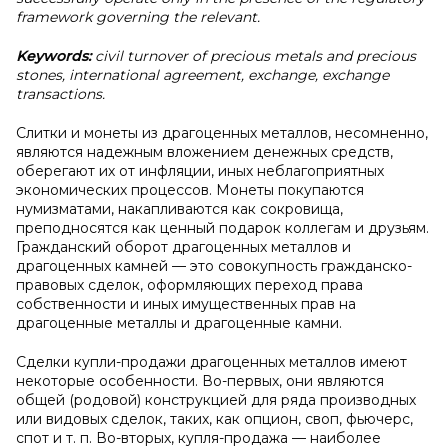
framework governing the relevant.
Keywords:
civil turnover of precious metals and precious
stones, international agreement, exchange, exchange
transactions.
Слитки и монеты из драгоценных металлов, несомненно,
являются надежным вложением денежных средств,
оберегают их от инфляции, иных неблагоприятных
экономических процессов. Монеты покупаются
нумизматами, накапливаются как сокровища,
преподносятся как ценный подарок коллегам и друзьям.
Гражданский оборот драгоценных металлов и
драгоценных камней — это совокупность гражданско-
правовых сделок, оформляющих переход права
собственности и иных имущественных прав на
драгоценные металлы и драгоценные камни.
Сделки купли-продажи драгоценных металлов имеют
некоторые особенности. Во-первых, они являются
общей (родовой) конструкцией для ряда производных
или видовых сделок, таких, как опцион, своп, фьючерс,
спот и т. п. Во-вторых, купля-продажа — наиболее