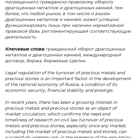
посвященного гражданско-правовому обороту
драгоценных металлов и драгоценных камней, тем
более, что любой рынок, в том числе и рынок
драгоценных металлов и камней, может успешно
функционировать лишь при наличии нормативной
правовой базы, регламентирующей соответствующую
деятельность.
Ключевые слова:
гражданский оборот драгоценных
металлов и драгоценных камней, международный
договор, биржа, биржевые сделки.
Legal regulation of the turnover of precious metals and
precious stones is an important factor in the development
of the national economy of Russia, a condition of its
economic security, financial stability and prestige.
In recent years, there has been a growing interest in
precious metals and precious stones as an object of
market circulation, which confirms the need and
timeliness of research on civil law turnover of precious
metals and precious stones, especially since any market,
including the market of precious metals and stones, can
successfully operate only in the presence of the regulatory