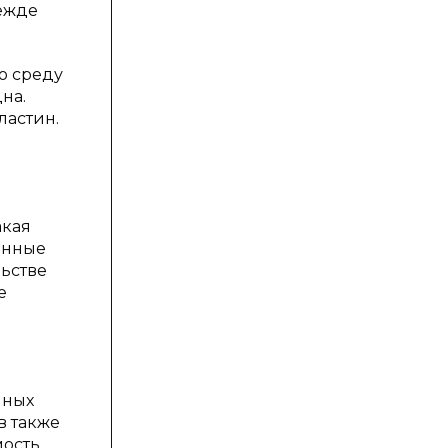
ежде
ю среду
на.
ластин.
акая
енные
ьстве
е
нных
в также
мость