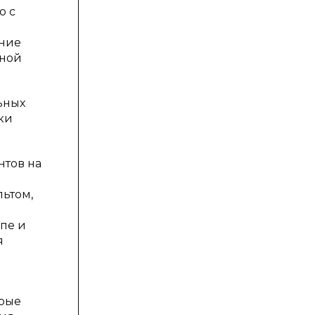
ю с
ание
ьной
ьных
ки
нтов на
льтом,
апе и
я
орые