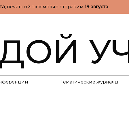
ста
, печатный экземпляр отправим
19 августа
ДОЙ У
нференции
Тематические журналы