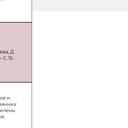
ва, Д.
С. 15-
ов и
занных
делены
й.