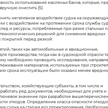
вность использования масляных баков, которые, пр
вручную очистить [5].
енить негативное воздействие судна на окружающу
ии с воздействием на протяжении срока службы суд
ед и ресурсы, потребляемые при резке стальных п
е технологических решений для снижения вредных
х покрытий перед резкой.
тий, таких как автомобильные и авиационные,
ля производства, тогда как в судоходной отрасли т
этому необходимо проводить исследования, направл
слеживания материалов, используемых при строител
ению срока эксплуатации было оказано менее вредно
тельством, хозяйствующие субъекты, в том числе и
работать ряд документов, необходимых для учёта и
 Ключевое значение при разработке вышеперечисле
сти отходов. Определение класса опасности отходо
ии судна на стадии его проектирования. Необходи