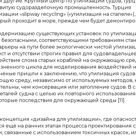
 другие. Крупный центр по утилизации судов, Тур
азвитую судоразделочную промышленность. Турция
ции «slipway recycling» («утилизация на стапеле»),
орый проходит в море, прежде чем будет демонтирова
модернизацию существующих установок по утилизац
ки безопасными, соответствующими требованиям стан
арьеры на пути более экологически чистой утилиза
ест и отсутствии строгих правил для судовладельце
ействие слома старых кораблей на окружающую сре
изненного цикла для моделирования воздействий н
 учёные пришли к заключению, что утилизация судов
ющую среду, независимо от используемых методов, 
ельны, чем консервация или затопление судов. В с
еталей судна с целью их повторного использования
оторые последствия для окружающей среды [11].
. концепция «дизайна для утилизации», где опасност
ся ещё на ранних этапах процесса проектирования с
, связанные с использованием токсичных красок, и