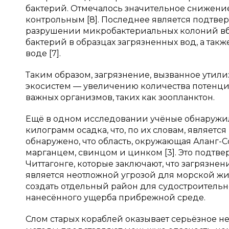
бактерий. Отмечалось значительное снижение 
контрольным [8]. Последнее является подтве
разрушении микробактериальных колоний вб
бактерий в образцах загрязненных вод, а такж
воде [7].
Таким образом, загрязнение, вызванное утил
экосистем — увеличению количества потенц
важных организмов, таких как зоопланктон.
Ещё в одном исследовании учёные обнаружи
килограмм осадка, что, по их словам, является
обнаружено, что область, окружающая Аланг-С
марганцем, свинцом и цинком [3]. Это подтв
Читтагонге, которые заключают, что загрязне
является неотложной угрозой для морской жи
создать отдельный район для судостроительно
нанесённого ущерба прибрежной среде.
Слом старых кораблей оказывает серьёзное н