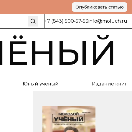
Опубликовать статью
+7 (843) 500-57-53
info@moluch.ru
ЧЁНЫЙ
Юный ученый
Издание книг