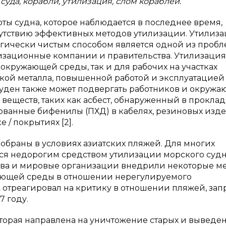
суда, корабли, утилизация, слом кораблей.
ы судна, которое наблюдается в последнее время,
утствию эффективных методов утилизации. Утилиз
гически чистым способом является одной из пробле
изационные компании и правительства. Утилизация
окружающей среды, так и для рабочих на участках
зкой металла, повышенной работой и эксплуатацией
суден также может подвергать работников и окруж
еществ, таких как асбест, обнаруженный в проклад
ованные бифенилы (ПХД) в кабелях, резиновых изде
 / покрытиях [2].
зобраны в условиях азиатских пляжей. Для многих
ся недорогим средством утилизации морского судн
тва и мировые организации внедрили некоторые м
ающей среды в отношении нерегулируемого
отреагировал на критику в отношении пляжей, зап
7 году.
оторая направлена на уничтожение старых и выведе