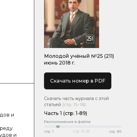
Молодой учёный №25 (211)
июнь 2018 г.
Скачать номер в PDF
Скачать часть журнала с этой
статьей
(стр.
15-18
)
:
Часть 1
(стр. 1-89)
дов и
Расположение в файле:
реду.
стр.
1
стр.
15-18
стр.
89
удов и