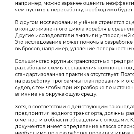
например, можно заранее оценить неэффекти
чем пустить в переработку, необходимо будет 
В другом исследовании учёные стремятся оц
в конце жизненного цикла корабля в сравнен
Другие исследователи выявили углеродный сл
Это исследование может помочь в разработк
выбросов, например, удаление поверхностны
Большинство крупных транспортных предприя
разработали схемы составления компонентов д
стандартизованная практика отсутствует. По
на разработку программы планирования и от
судов, с тем чтобы при их разборке по истеч
влияние на окружающую среду.
Хотя, в соответствии с действующим законода
предприятия водного транспорта, должны раз
отчётности в области обращения с отходами.
документов имеет определение класса опасно
необходимо при разработке проекта утилизац