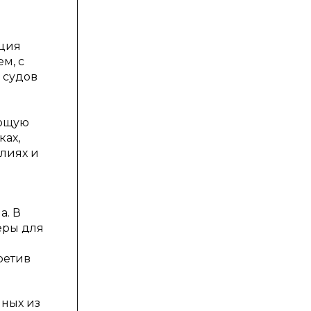
ация
м, с
 судов
ающую
ках,
лиях и
а. В
еры для
ретив
нных из