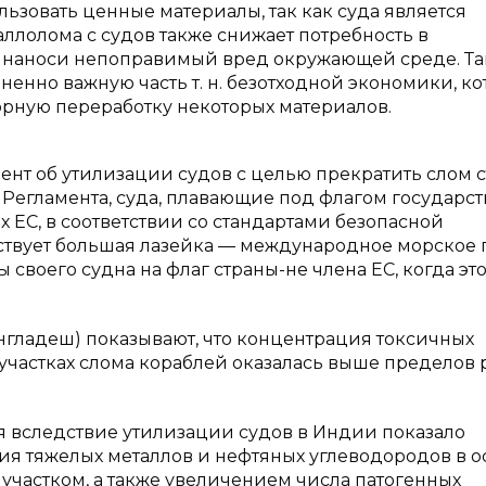
льзовать ценные материалы, так как суда является
ллолома с судов также снижает потребность в
 наноси непоправимый вред окружающей среде. Т
ненно важную часть т. н. безотходной экономики, ко
рную переработку некоторых материалов.
ент об утилизации судов с целью прекратить слом 
 Регламента, суда, плавающие под флагом государст
 ЕС, в соответствии со стандартами безопасной
ествует большая лазейка — международное морское 
своего судна на флаг страны-не члена ЕС, когда эт
нгладеш) показывают, что концентрация токсичных
 участках слома кораблей оказалась выше пределов 
я вследствие утилизации судов в Индии показало
я тяжелых металлов и нефтяных углеводородов в о
участком, а также увеличением числа патогенных