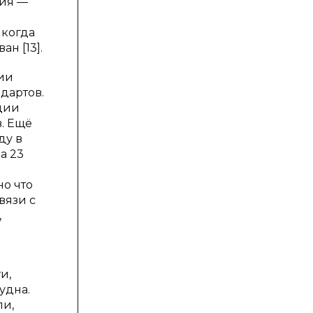
ция —
 когда
н [13].
ии
дартов.
ции
в. Ещё
ду в
а 23
но что
вязи с
,
и,
удна.
ли,