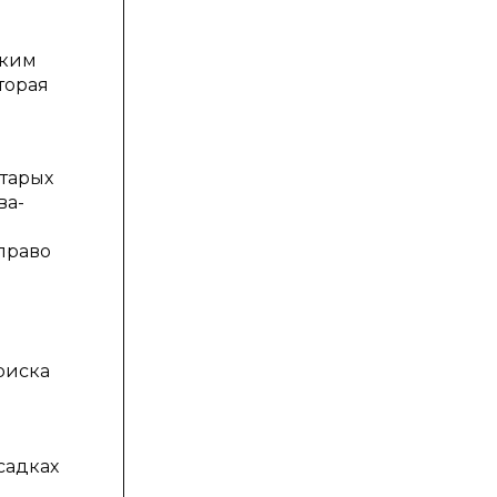
аким
торая
старых
ва-
право
о
риска
садках