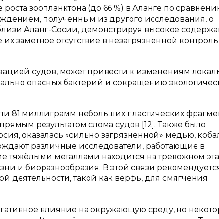
роста зоопланктона (до 66 %) в Аланге по сравнени
рждением, полученным из другого исследования, о
лизи Аланг-Сосии, демонстрируя высокое содерж
е их заметное отсутствие в незагрязненной контрол
изацией судов, может привести к изменениям локал
иально опасных бактерий и сокращению экологичес
ли 81 миллиграмм небольших пластических фрагме
 прямым результатом слома судов [12]. Также было
осия, оказалась «сильно загрязнённой» медью, коба
ерждают различные исследователи, работающие в
ние тяжёлыми металлами находится на тревожном эт
зни и биоразнообразия. В этой связи рекомендуетс
й деятельности, такой как верфь, для смягчения
егативное влияние на окружающую среду, но некот