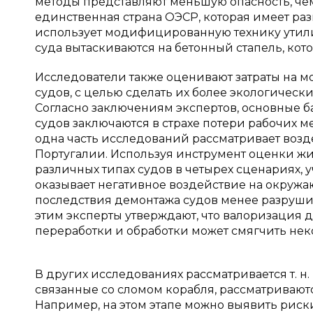
методы представляют меньшую опасность, чем
единственная страна ОЭСР, которая имеет р
использует модифицированную технику утилиза
суда вытаскиваются на бетонный стапель, кот
Исследователи также оценивают затраты на 
судов, с целью сделать их более экологичес
Согласно заключениям экспертов, основные б
судов заключаются в страхе потери рабочих м
одна часть исследований рассматривает возд
Португалии. Используя инструмент оценки ж
различных типах судов в четырех сценариях,
оказывает негативное воздействие на окружа
последствия демонтажа судов менее разрушит
этим эксперты утверждают, что валоризация д
переработки и обработки может смягчить нек
В других исследованиях рассматривается т. н
связанные со сломом корабля, рассматривают
Например, на этом этапе можно выявить риски