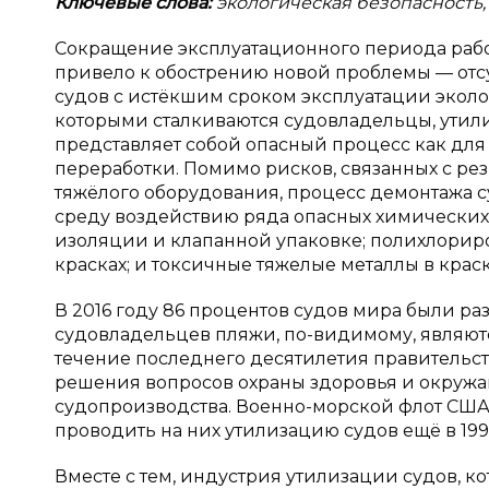
Ключевые слова:
экологическая безопасность, 
Сокращение эксплуатационного периода работ
привело к обострению новой проблемы — отс
судов с истёкшим сроком эксплуатации эколо
которыми сталкиваются судовладельцы, утил
представляет собой опасный процесс как для 
переработки. Помимо рисков, связанных с ре
тяжёлого оборудования, процесс демонтажа 
среду воздействию ряда опасных химических в
изоляции и клапанной упаковке; полихлорир
красках; и токсичные тяжелые металлы в краске
В 2016 году 86 процентов судов мира были ра
судовладельцев пляжи, по-видимому, являют
течение последнего десятилетия правительс
решения вопросов охраны здоровья и окруж
судопроизводства. Военно-морской флот США 
проводить на них утилизацию судов ещё в 199
Вместе с тем, индустрия утилизации судов, к