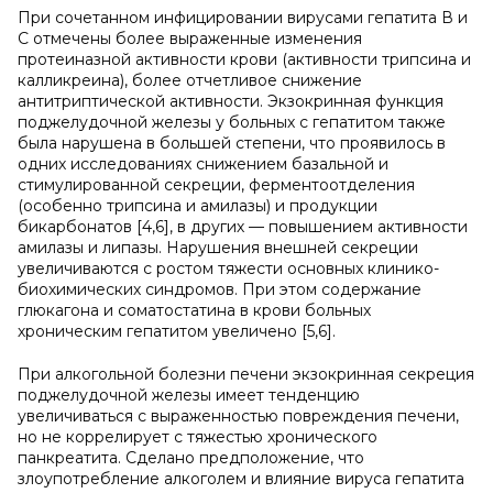
При сочетанном инфицировании вирусами гепатита В и
С отмечены более выраженные изменения
протеиназной активности крови (активности трипсина и
калликреина), более отчетливое снижение
антитриптической активности. Экзокринная функция
поджелудочной железы у больных с гепатитом также
была нарушена в большей степени, что проявилось в
одних исследованиях снижением базальной и
стимулированной секреции, ферментоотделения
(особенно трипсина и амилазы) и продукции
бикарбонатов [4,6], в других — повышением активности
амилазы и липазы. Нарушения внешней секреции
увеличиваются с ростом тяжести основных клинико-
биохимических синдромов. При этом содержание
глюкагона и соматостатина в крови больных
хроническим гепатитом увеличено [5,6].
При алкогольной болезни печени экзокринная секреция
поджелудочной железы имеет тенденцию
увеличиваться с выраженностью повреждения печени,
но не коррелирует с тяжестью хронического
панкреатита. Сделано предположение, что
злоупотребление алкоголем и влияние вируса гепатита