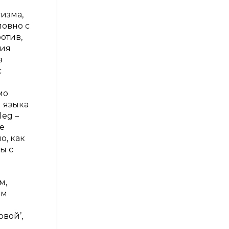
изма,
ловно с
ротив,
ния
в
с
мо
й языка
leg –
ые
о, как
ы с
м,
ом
овой’,