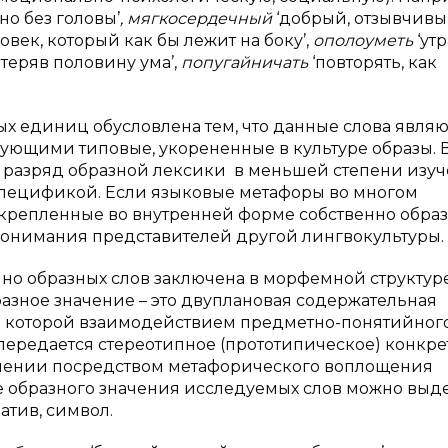
но без головы’
, мягкосердечный
‘добрый, отзывчивы
век, который как бы лежит на боку’,
ополоуметь
‘ут
отеряв половину ума’,
попугайничать
‘повторять, как
х единиц обусловлена тем, что данные слова являю
ующими типовые, укорененные в культуре образы. 
разряд образной лексики в меньшей степени изуче
спецификой. Если языковые метафоры во многом
акрепленные во внутренней форме собственно обра
 понимания представителей другой лингвокультуры.
но образных слов заключена в морфемной структур
азное значение – это двуплановая содержательная
 в которой взаимодействием предметно-понятийног
ередается стереотипное (прототипическое) конкре
влении посредством метафорического воплощения
ктуре образного значения исследуемых слов можно выд
атив, символ.