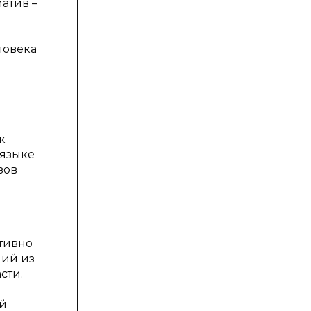
иатив –
еловека
к
 языке
зов
тивно
ний из
сти.
ой