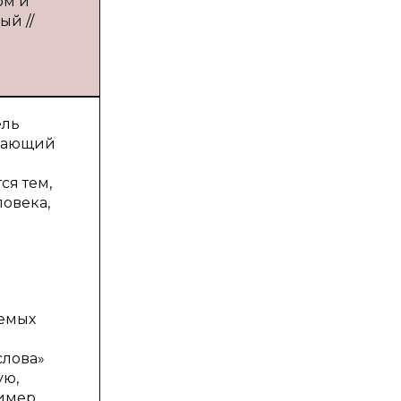
ом и
ый //
ель
игающий
ся тем,
овека,
аемых
слова»
ую,
имер,