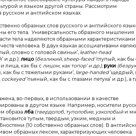
льтурой и языком другой страны. Рассмотрим
 русском и английском языках.
твенно образных слов русского и английского язык
ганы его тела. Универсальность образного мышления
 части тела наделяются образными характеристиками
честв человека. В двух языках ассоциативами являю
пый, словно с головой свиньи’,
leather-
head
 и др.);
лицо
(
безликий
,
sheep-
faced
‘глупый, как бы 
и лица, как бы с
лицом, как топор’ и др.);
руки
(безру
, как бы с тяжелыми руками’,
large-
handed
‘щедрый, 
,
cockeyed
‘пьяный, как бы с глазами петуха’ и др.), а 
ена, во-первых, в использовании в качестве
изированы в другом языке. Например, носители русс
ом образа
лба
(
твердолоб
,
туполобие
,
узколобый
и мн.
становится тупым, твердым, узким, медным и
ностями (10 собственно образных слов). В английс
ивом образных лексем, характеризующих человека.