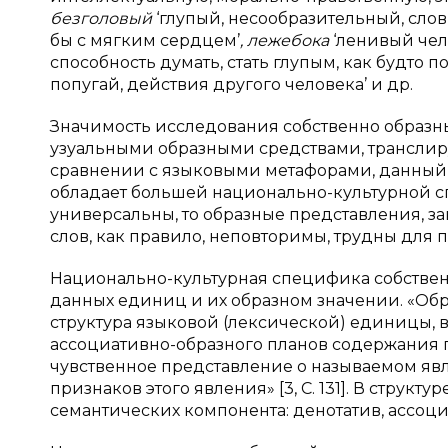
безголовый
‘глупый, несообразительный, слов
бы с мягким сердцем’
, лежебока
‘ленивый чело
способность думать, стать глупым, как будто п
попугай, действия другого человека’ и др.
Значимость исследования собственно образны
узуальными образными средствами, транслир
сравнении с языковыми метафорами, данный 
обладает большей национально-культурной 
универсальны, то образные представления, з
слов, как правило, неповторимы, трудны для
Национально-культурная специфика собствен
данных единиц и их образном значении. «Обр
структура языковой (лексической) единицы,
ассоциативно-образного планов содержания п
чувственное представление о называемом я
признаков этого явления» [3, С. 131]. В стру
семантических компонента: денотатив, ассоци