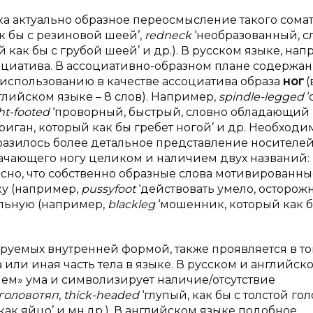
а актуально образное переосмысление такого сомат
к бы с резиновой шеей’,
redneck
‘необразованный, с
ый как бы с грубой шеей’ и др.). В русском языке, нап
ссоциатива. В ассоциативно-образном плане содержа
 использованию в качестве ассоциатива образа
ног
(
нглийском языке – 8 слов). Например,
spindle-
legged
‘
ht-
footed
‘проворный, быстрый, словно обладающий
иган, который как бы гребет ногой’ и др. Необходи
тразилось более детальное представление носителе
значающего ногу целиком и наличием двух названий: 
ересно, что собственно образные слова мотивированн
ку (например,
pussyfoot
‘действовать умело, осторожн
тельную (например,
blackleg
‘мошенник, который как б
уемых внутренней формой, также проявляется в то
ли иная часть тела в языке. В русском и английск
ем» ума и символизирует наличие/отсутствие
головотяп
,
thick-
headed
‘глупый, как бы с толстой гол
, как яйцо’ и мн.др.). В английском языке подобное