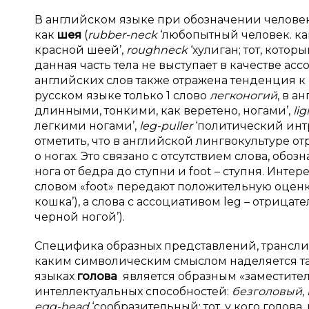
В английском языке при обозначении человек
как
шея
(
rubber-
neck
‘любопытный человек. ка
красной шеей’,
roughneck
‘хулиган; тот, котор
данная часть тела не выступает в качестве а
английских слов также отражена тенденция к
русском языке только 1 слово
легконогий
, в а
длинными, тонкими, как веретено, ногами’,
lig
легкими ногами’,
leg-
puller
‘политический интр
отметить, что в английской лингвокультуре о
о ногах. Это связано с отсутствием слова, обо
нога от бедра до ступни и foot – ступня. Инт
словом «foot» передают положительную оцен
кошка’), а слова с ассоциативом leg – отрица
черной ногой’).
Специфика образных представлений, транслир
каким символическим смыслом наделяется та и
языках
голова
является образным «заместител
интеллектуальных способностей:
безголовый
,
egg-
head
‘сообразительный; тот, у кого голова