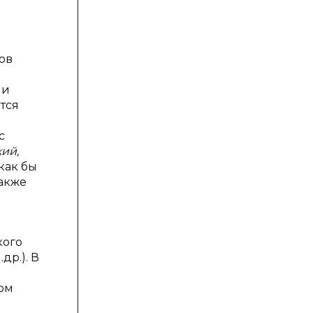
ов
 и
тся
с
кий,
как бы
также
кого
др.). В
ком