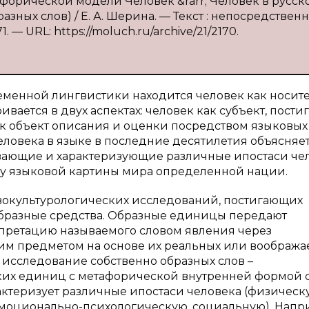
форической модели Человек &rarr; Человек в русск
ных слов) / Е. А. Шерина. — Текст : непосредственн
. — URL: https://moluch.ru/archive/21/2170.
еменной лингвистики находится человек как носит
ивается в двух аспектах: человек как субъект, пост
ак объект описания и оценки посредством языковых
ловека в языке в последние десятилетия объясняет
вающие и характеризующие различные ипостаси чел
у языковой картины мира определенной нации.
окультурологических исследований, постигающих
 образные средства. Образные единицы передают
претацию называемого словом явления через
им предметом на основе их реальных или воображ
ет исследование собственно образных слов –
их единиц с метафорической внутренней формой 
рактеризует различные ипостаси человека (физическ
эмоционально-психологическую, социальную). Напр