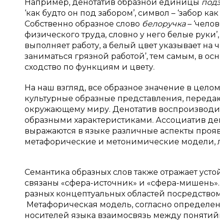
Например, денотатив образной единицы
под
‘как будто он под забором’, символ – ‘забор ка
Собственно образное слово
белоручка
– ‘чело
физического труда, словно у него белые руки’,
выполняет работу, а белый цвет указывает на 
заниматься грязной работой’, тем самым, в 
сходство по функциям и цвету.
На наш взгляд, все образное значение в цело
культурные образные представления, передаю
окружающему миру. Денотатив воспроизводит
образными характеристиками. Ассоциатив дем
выражаются в языке различные аспекты прояв
метафорические и метонимические модели, л
Семантика образных слов также отражает уст
связаны «сфера-источник» и «сфера-мишень»
разных концептуальных областей посредство
Метафорическая модель, согласно определени
носителей язы­ка взаимосвязь между поняти