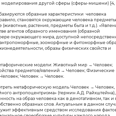
 моделирования другой сферы (сферы-мишени) [4, С.
 базируются образные характеристики человека
правило, становятся окружающие человека предметы
 (животные, растения, предметы быта и т.д.). «Явлен
тве агентов образного именования (образной
 сфере окружающего мира, доступной непосредствен
о, антропоморфные, зооморфные и фитоморфные обра
изнедеятельности, образы физических свойств и
етафорические модели: Животный мир → Человек;
войства предметов/явлений → Человек; Физические
 Человек; Человек → Человек.
треть метафорическую модель Человек → Человек,
ого антропоцентризма» (термин А.Д. Райхштейна), 
ность на образ человека как в денотативном, так и 
ственно образных слов. Актуальным в данном случ
служит эффективным средством исследования факто
иональное своеобразие культуры каждого народа