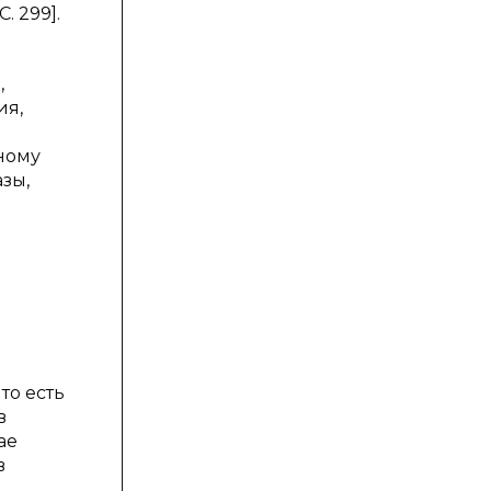
 299].
,
ия,
ному
зы,
то есть
в
ае
в