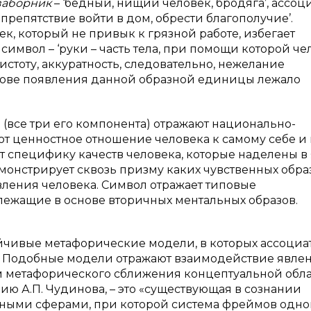
заборник
– ‘бедный, нищий человек, бродяга’, ассоц
к препятствие войти в дом, обрести благополучие’.
век, который не привык к грязной работе, избегает
 символ – ‘руки – часть тела, при помощи которой ч
чистоту, аккуратность, следовательно, нежелание
основе появления данной образной единицы лежало
м (все три его компонента) отражают национально-
т ценностное отношение человека к самому себе и 
 специфику качеств человека, которые наделены в
онстрирует сквозь призму каких чувственных обра
ления человека. Символ отражает типовые
ежащие в основе вторичных ментальных образов.
ойчивые метафорические модели, в которых ассоциа
. Подобные модели отражают взаимодействие явле
м метафорического сближения концептуальной обла
ю А.П. Чудинова, – это «существующая в сознании
йными сферами, при которой система фреймов одн