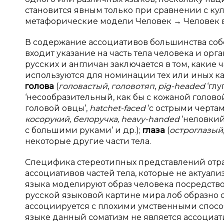
становится явным только при сравнении с ку
метафорические модели Человек → Человек в
В содержание ассоциативов большинства собс
входит указание на часть тела человека и ор
русских и англичан заключается в том, какие
используются для номинации тех или иных ка
голова
(
головастый
,
головотяп
,
pig-
headed
‘глу
‘несообразительный, как бы с кожаной головой’
головой овцы’,
hatchet-
faced
‘с острыми чертам
косорукий, белоручка,
heavy-
handed
‘неловкий
с большими руками’ и др.);
глаза
(
остроглазый
некоторые другие части тела.
Специфика стереотипных представлений отраж
ассоциативов частей тела, которые не актуал
языка моделируют образ человека посредств
русской языковой картине мира лоб образно 
ассоциируется с плохими умственными способ
языке данный соматизм не является ассоциат