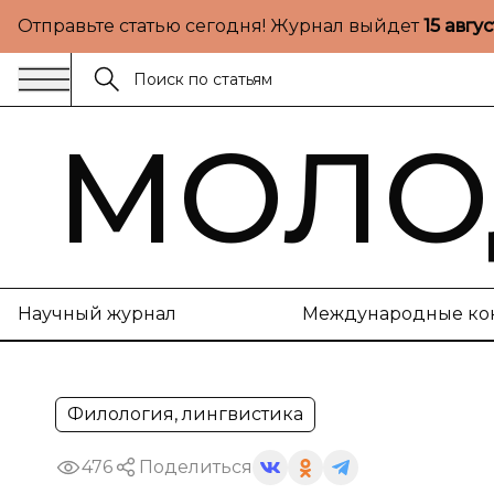
Отправьте статью сегодня! Журнал выйдет
15 авгу
МОЛО
Научный журнал
Международные ко
Филология, лингвистика
476
Поделиться