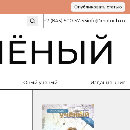
Опубликовать статью
+7 (843) 500-57-53
info@moluch.ru
ЧЁНЫЙ
Юный ученый
Издание книг