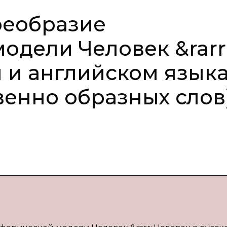
оеобразие
одели Человек &rarr
м и английском язык
венно образных слов