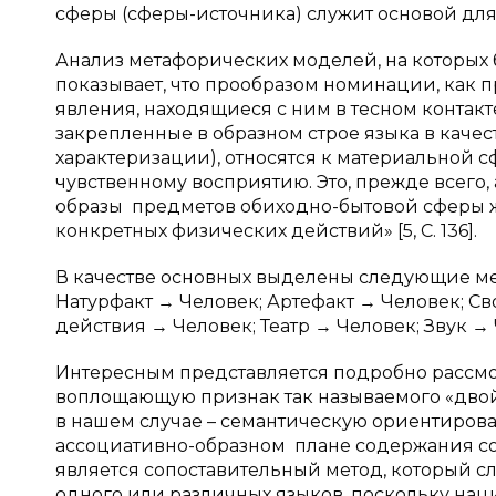
сферы (сферы-источника) служит основой для
Анализ метафорических моделей, на которых
показывает, что прообразом номинации, как 
явления, находящиеся с ним в тесном контакте
закрепленные в образном строе языка в качес
характеризации), относятся к материальной
чувственному восприятию. Это, прежде всег
образы предметов обиходно-бытовой сферы ж
конкретных физических действий» [5, С. 136].
В качестве основных выделены следующие м
Натурфакт → Человек; Артефакт → Человек; С
действия → Человек; Театр → Человек; Звук →
Интересным представляется подробно рассмо
воплощающую признак так называемого «двойн
в нашем случае – семантическую ориентирован
ассоциативно-образном плане содержания соб
является сопоставительный метод, который 
одного или различных языков, поскольку нац