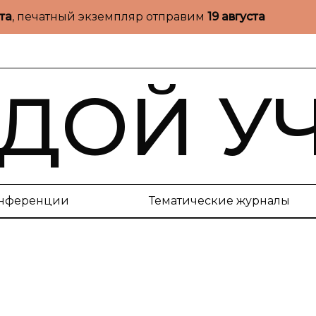
ста
, печатный экземпляр отправим
19 августа
ДОЙ У
нференции
Тематические журналы