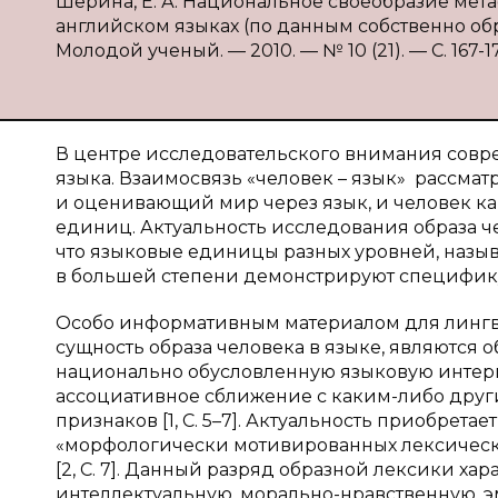
Шерина, Е. А. Национальное своеобразие мета
английском языках (по данным собственно образ
Молодой ученый. — 2010. — № 10 (21). — С. 167-171
В центре исследовательского внимания совр
языка. Взаимосвязь «человек – язык» рассматр
и оценивающий мир через язык, и человек к
единиц. Актуальность исследования образа че
что языковые единицы разных уровней, назы
в большей степени демонстрируют специфик
Особо информативным материалом для лингв
сущность образа человека в языке, являются
национально обусловленную языковую интер
ассоциативное сближение с каким-либо друг
признаков [1, С. 5–7]. Актуальность приобрета
«морфологически мотивированных лексическ
[2, С. 7]. Данный разряд образной лексики ха
интеллектуальную, морально-нравственную, 