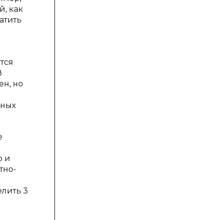
й, как
ратить
тся
В
н, но
зных
е
о и
тно-
елить 3