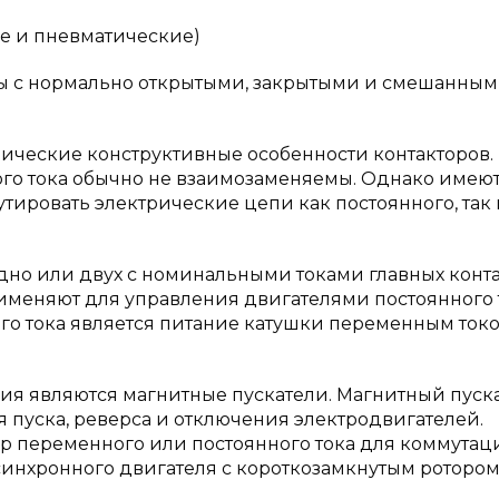
ые и пневматические)
оры с нормально открытыми, закрытыми и смешанны
ические конструктивные особенности контакторов.
ого тока обычно не взаимозаменяемы. Однако имеют
утировать электрические цепи как постоянного, так 
дно или двух с номинальными токами главных конта
именяют для управления двигателями постоянного 
о тока является питание катушки переменным токо
я являются магнитные пускатели. Магнитный пуск
 пуска, реверса и отключения электродвигателей.
тор переменного или постоянного тока для коммутац
нхронного двигателя с короткозамкнутым ротором).