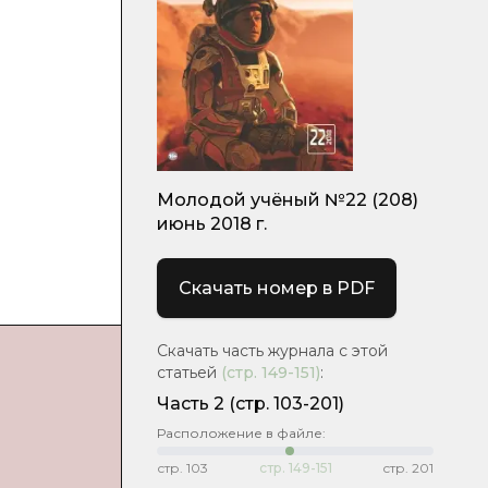
и
Молодой учёный №22 (208)
июнь 2018 г.
Скачать номер в PDF
Скачать часть журнала с этой
статьей
(стр.
149-151
)
:
Часть 2
(стр. 103-201)
Расположение в файле:
стр.
103
стр.
149-151
стр.
201