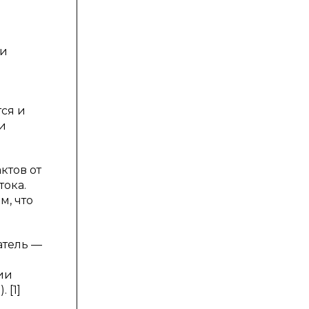
ми
ся и
и
ктов от
тока.
м, что
атель —
ии
 [1]