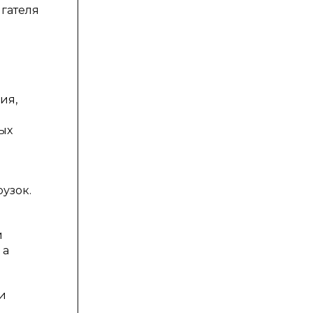
игателя
ия,
ых
рузок.
и
 а
и