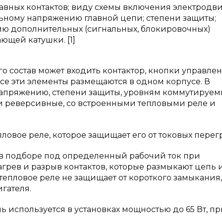
лавных контактов; виду схемы включения электродв
ному напряжению главной цепи; степени защиты;
ию дополнительных (сигнальных, блокировочных)
ющей катушки. [1]
го состав может входить контактор, кнопки управлен
се эти элементы размещаются в одном корпусе. В
напряжению, степени защиты, уровням коммутируем
и реверсивные, со встроенными тепловыми реле и
пловое реле, которое защищает его от токовых перег
 в подборе под определенный рабочий ток при
рев и разрыв контактов, которые размыкают цепь 
 тепловое реле не защищает от короткого замыкания,
гателя.
ь используется в установках мощностью до 65 Вт, пр