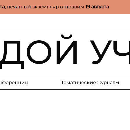
ста
, печатный экземпляр отправим
19 августа
ДОЙ У
нференции
Тематические журналы