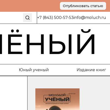
Опубликовать статью
+7 (843) 500-57-53
info@moluch.ru
ЧЁНЫЙ
Юный ученый
Издание книг