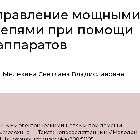
правление мощным
цепями при помощи
аппаратов
,
Мелехина Светлана Владиславовна
мощными электрическими цепями при помощи
В. Мелехина. — Текст : непосредственный // Молодой
: https://moluch.ru/archive/208/51105.