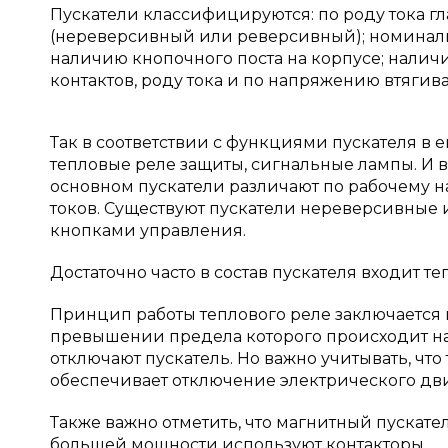
Пускатели классифицируются: по роду тока г
(нереверсивный или реверсивный); номиналь
наличию кнопочного поста на корпусе; налич
контактов, роду тока и по напряжению втягива
Так в соответствии с функциями пускателя в е
тепловые реле защиты, сигнальные лампы. И в
основном пускатели различают по рабочему 
токов. Существуют пускатели нереверсивные 
кнопками управления.
Достаточно часто в состав пускателя входит те
Принцип работы теплового реле заключается
превышении предела которого происходит наг
отключают пускатель. Но важно учитывать, что
обеспечивает отключение электрического дви
Также важно отметить, что магнитный пускател
большей мощности используют контакторы