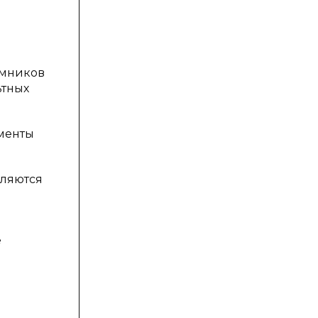
емников
ьтных
ементы
вляются
е
е