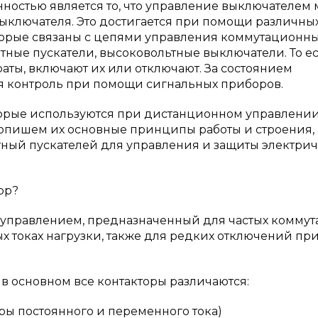
ностью является то, что управление выключателем 
выключателя. Это достигается при помощи различны
оторые связаны с цепями управления коммутационн
итные пускатели, высоковольтные выключатели. То ес
аты, включают их или отключают. За состоянием
я контроль при помощи сигнальных приборов.
орые используются при дистанционном управлени
 опишем их основные принципы работы и строения, 
тный пускателей для управления и защиты электри
ор?
 управлением, предназначенный для частых комму
 токах нагрузки, также для редких отключений при
в основном все контакторы различаются:
ры постоянного и переменного тока)