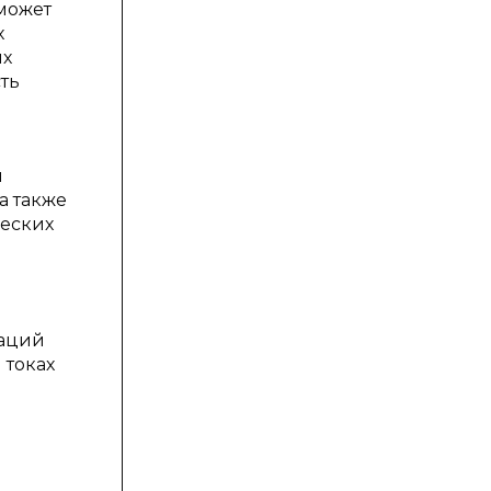
может
х
ых
ть
и
а также
ческих
таций
 токах