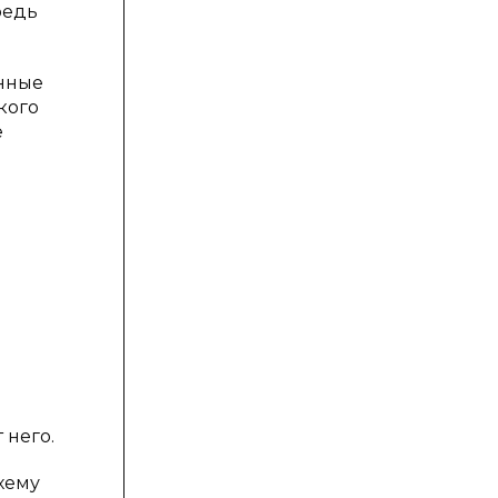
редь
онные
кого
е
 него.
хему