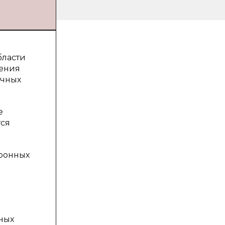
бласти
ления
ичных
е
тся
тронных
ных