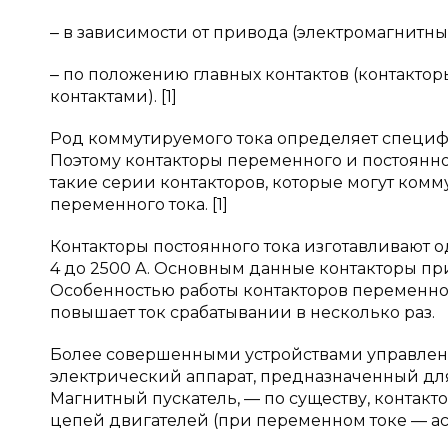
‒ в зависимости от привода (электромагнитн
‒ по положению главных контактов (контакт
контактами). [1]
Род коммутируемого тока определяет специф
Поэтому контакторы переменного и постоянн
такие серии контакторов, которые могут комм
переменного тока. [1]
Контакторы постоянного тока изготавливают о
4 до 2500 А. Основным данные контакторы пр
Особенностью работы контакторов переменног
повышает ток срабатывании в несколько раз.
Более совершенными устройствами управлени
электрический аппарат, предназначенный для
Магнитный пускатель, — по существу, контак
цепей двигателей (при переменном токе — аси