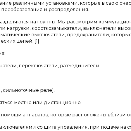
вление различными установками, которые в свою оче
 преобразования и распределения.
разделяются на группы. Мы рассмотрим коммутаци
ли нагрузки, короткозамыкатели, выключатели высо
оматические выключатели, предохранители, которы
ских цепей. [1]
а:
чатели, переключатели, разъединители,
, сильноточные реле).
ться местно или дистанционно.
помощи аппаратов, которые расположены вблизи от
лючателями со щита управления, при подаче на с