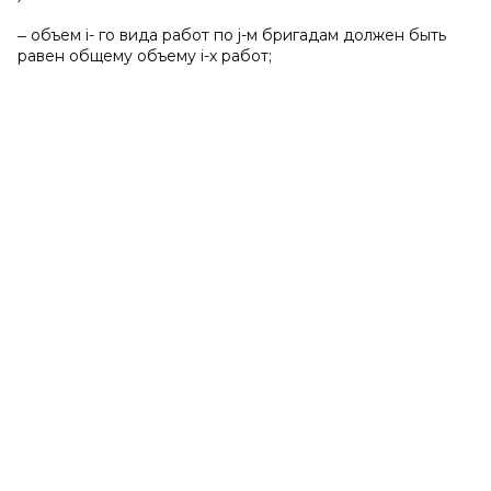
‒ объем i- го вида работ по j-м бригадам должен быть
равен общему объему i-х работ;