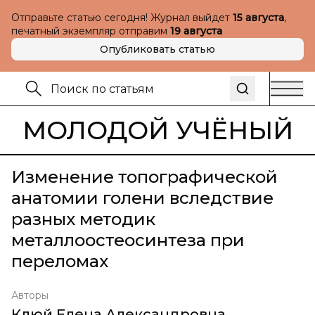
Отправьте статью сегодня! Журнал выйдет
15 августа
,
печатный экземпляр отправим
19 августа
Опубликовать статью
МОЛОДОЙ УЧЁНЫЙ
Изменение топографической
анатомии голени вследствие
разных методик
металлоостеосинтеза при
переломах
Авторы
Клюй Елена Александровна
,