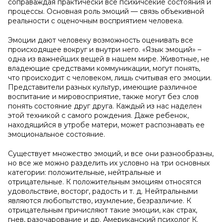
соправаждая практически все психичсекие состояния и
процессы. Основная роль эмоций — связь объекивной
реальности с оценочным восприятием человека.
Эмоции дают человеку возможность оценивать все
происходящее вокруг и внутри него. «Язык эмоций» –
одна из важнейших вещей в нашем мире. Животные, не
владеющие средствами коммуникации, могут понять,
что происходит с человеком, лишь считывая его эмоции.
Представители разных культур, имеющие различное
воспитание и мировосприятие, также могут без слов
понять состояние друг друга. Каждый из нас наделен
этой техникой с самого рождения. Даже ребенок,
находящийся в утробе матери, может распознавать ее
эмоциональное состояние.
Существует множество эмоций, и все они разнообразны,
но все же можно разделить их условно на три основных
категории: положительные, нейтральные и
отрицательные. К положительным эмоциям относятся
удовольствие, восторг, радость и т. д. Нейтральными
являются любопытство, изумление, безразличие. К
отрицательным причисляют такие эмоции, как страх,
гнев, разочарование и др. Американский психолог К.