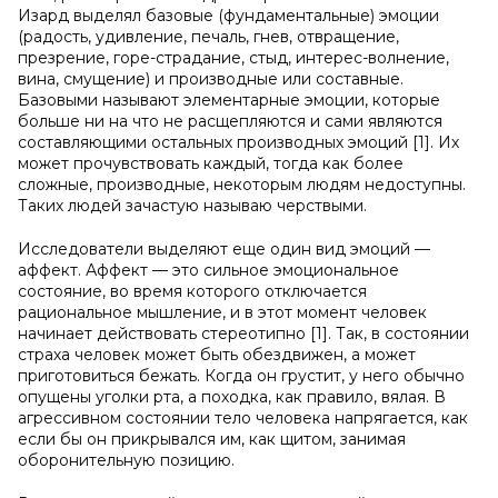
Изард выделял базовые (фундаментальные) эмоции
(радость, удивление, печаль, гнев, отвращение,
презрение, горе-страдание, стыд, интерес-волнение,
вина, смущение) и производные или составные.
Базовыми называют элементарные эмоции, которые
больше ни на что не расщепляются и сами являются
составляющими остальных производных эмоций [1]. Их
может прочувствовать каждый, тогда как более
сложные, производные, некоторым людям недоступны.
Таких людей зачастую называю черствыми.
Исследователи выделяют еще один вид эмоций —
аффект. Аффект — это сильное эмоциональное
состояние, во время которого отключается
рациональное мышление, и в этот момент человек
начинает действовать стереотипно [1]. Так, в состоянии
страха человек может быть обездвижен, а может
приготовиться бежать. Когда он грустит, у него обычно
опущены уголки рта, а походка, как правило, вялая. В
агрессивном состоянии тело человека напрягается, как
если бы он прикрывался им, как щитом, занимая
оборонительную позицию.