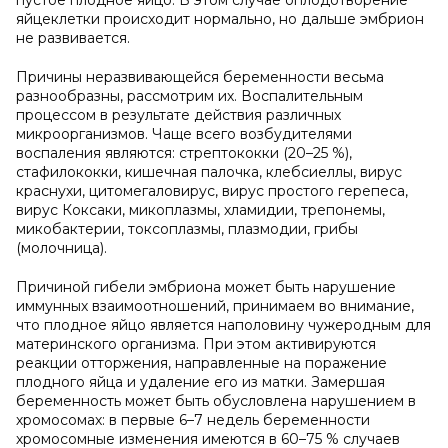
пустое плодное яйцо. В этом случае оплодотворение
яйцеклетки происходит нормально, но дальше эмбрион
не развивается.
Причины неразвивающейся беременности весьма
разнообразны, рассмотрим их. Воспалительным
процессом в результате действия различных
микроорганизмов. Чаще всего возбудителями
воспаления являются: стрептококки (20–25 %),
стафилококки, кишечная палочка, клебсиеллы, вирус
краснухи, цитомегаловирус, вирус простого герепеса,
вирус Коксаки, микоплазмы, хламидии, трепонемы,
микобактерии, токсоплазмы, плазмодии, грибы
(молочница).
Причиной гибели эмбриона может быть нарушение
иммунных взаимоотношений, принимаем во внимание,
что плодное яйцо является наполовину чужеродным для
материнского организма. При этом активируются
реакции отторжения, направленные на поражение
плодного яйца и удаление его из матки. Замершая
беременность может быть обусловлена нарушением в
хромосомах: в первые 6–7 недель беременности
хромосомные изменения имеются в 60–75 % случаев