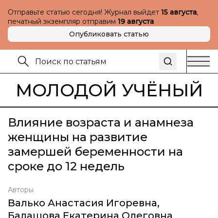
Отправьте статью сегодня! Журнал выйдет
15 августа
,
печатный экземпляр отправим
19 августа
Опубликовать статью
МОЛОДОЙ УЧЁНЫЙ
Влияние возраста и анамнеза
женщины на развитие
замершей беременности на
сроке до 12 недель
Авторы
Валько Анастасия Игоревна
,
Балашова Екатерина Олеговна