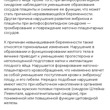
плодного яйца. Кроме того, при антифосфолипидном
синдроме наблюдается уменьшение образования
сосудов плаценты и снижение ее функции, что может
стать причиной неразвивающейся беременности.
Другая причина нарушения развития эмбриона и
плаценты при антифосфолипидном синдроме —
тромбирование и повреждение маточно-плацентарных
сосудов.
К причинам невынашивания беременности также
относятся гормональные изменения. Нарушение в
образовании и функционировании желтого тела в
яичнике приводит к уменьшению прогестерона и
неполноценной подготовке матки к имплантации
плодного яйца. Нарушается формирование маточно-
плацентарного кровообращения, что неизменно влечет
за собой уменьшение поступления крови к эмбриону/
плоду, и его гибели. Нередко подобные нарушения
имеют место при избыточном накоплении в организме
женщины мужских половых гормонов (синдром Штейна-
Левенталя, адреногенитальный синдром), при
пониженной или повышенной функции щитовидной
железы.