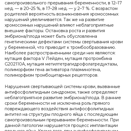
самопроизвольного прерывания беременности, в 12–17
нед. — в 20–25 %, в 17–28 нед. — у 2–7 %. С возрастом
родителей вероятность возникновения хромосомных
нарушений увеличивается. Так же на развитие
хромосомных нарушений влияют неблагоприятные
внешние факторы. Остановка роста и развития
эмбриона/плода может быть обусловленна
генетическими дефектами системы свертывания крови
у беременной, что приводит к тромбообразованию.
Наиболее распространенными среди них являются:
мутация фактора V Лейден, мутация протромбина
G202110А, мутация метилтетрагидрофолатредуктазы,
полиморфизм гена активатора плазминогена,
полиморфизм тромбоцитарных рецепторов.
Нарушения свертывающей системы крови, вызванные
антифосфолипидным синдромом, также определяют
неблагоприятное развитие эмбриона/плода. В ранние
сроки беременности не исключена роль прямого
повреждающего воздействия антифосфолипидных
антител на структуры плодного яйца с последующим
самопроизвольным прерыванием беременности. При
данной патологии нарушается процесс имплантации